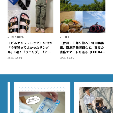
FASHION
LIFE
【ビルケンシュトック】40代が
【香川・日帰り旅へ】地中美術
「今年買ってよかったサンダ
館、直島新美術館など、真夏の
ル」3選！「フロリダ」「アリ
直島でアートを巡る【LEE DAY
ゾナ」の履き心地＆サイズ選び
S club ミワコ】
2026.08.04
2026.08.05
もご紹介【LEE100人隊・202
6】