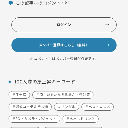
この記事へのコメント
( 0 )
ログイン
メンバー登録はこちら（無料）
※ コメントにはメンバー登録が必要です。
100人隊の急上昇キーワード
#手土産
#涼しいをかなえる暑さ・汗対策
#帰省コーデ＆持ち物
#サンダル
#ベストコスメ
#PC・カメラ・ガジェット
#水出しドリンク