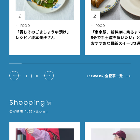
1
2
FOOD
FOOD
「青じそのごましょうゆ漬け」
「東京駅、新幹線に乗るま
レシピ／榎本美沙さん
5分で手土産を買いたい」
おすすめな最新スイーツ3
【東京駅改札内・朝8時開
LEEwebの全記事一覧
1
|
10
Shopping
公式通販「LEEマルシェ」