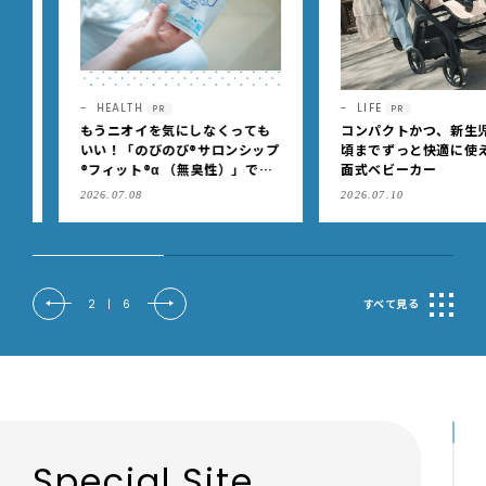
HEALTH
LIFE
PR
PR
もうニオイを気にしなくっても
コンパクトかつ、新生児か
いい！「のびのび®サロンシップ
頃までずっと快適に使える
®フィット®α （無臭性）」で、
面式ベビーカー
肩こりや足腰のダルさを出先で
2026.07.08
2026.07.10
もケア
2
|
6
すべて見る
Special Site