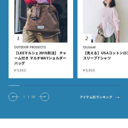
1
2
OUTDOOR PRODUCTS
12closet
【LEEマルシェ20th別注】 チャ
【洗える】USAコットンロ
ーム付き マルチWAYショルダー
スリーブTシャツ
バッグ
¥ 11,550
¥ 5,500
アイテム別ランキング
1
|
10