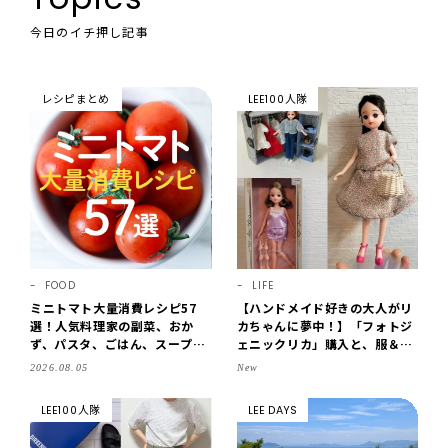
今日のイチ押し記事
レシピまとめ
LEE100人隊
FOOD
LIFE
ミニトマト大量消費レシピ57
【ハンドメイド好きの大人がリ
選！人気料理家の副菜、おか
カちゃんに夢中！】「フォトジ
ず、パスタ、ごはん、スープま
ェニックリカ」購入と、服＆ク
で【保存版】
ローゼットの手づくり実例をご
2026.08.05
New
紹介【LEE100人隊・2026】
LEE100人隊
LEE DAYS