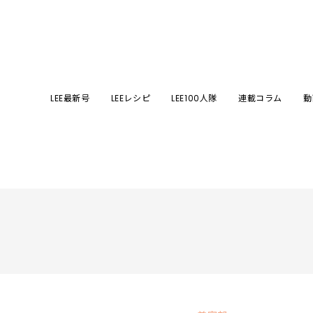
LEE最新号
LEEレシピ
LEE100人隊
連載コラム
動