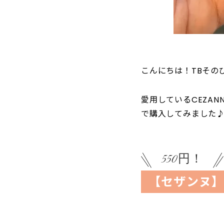
こんにちは！TBその
愛用しているCEZA
で購入してみました
550円！
【セザンヌ】