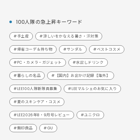
100人隊の急上昇キーワード
#手土産
#涼しいをかなえる暑さ・汗対策
#帰省コーデ＆持ち物
#サンダル
#ベストコスメ
#PC・カメラ・ガジェット
#水出しドリンク
#暮らしの名品
#【国内】お出かけ記録【海外】
#LEE100人隊新隊員募集
#LEEマルシェのお気に入り
#夏のスキンケア・コスメ
#LEE2026年8・9月号レビュー
#ユニクロ
#無印良品
#GU