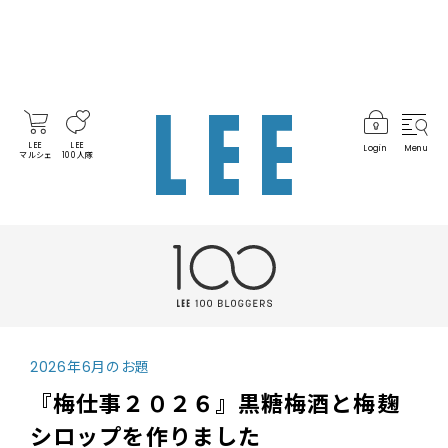
LEE
LEE
Login
Menu
マルシェ
100人隊
2026年6月のお題
『梅仕事２０２６』黒糖梅酒と梅麹
シロップを作りました