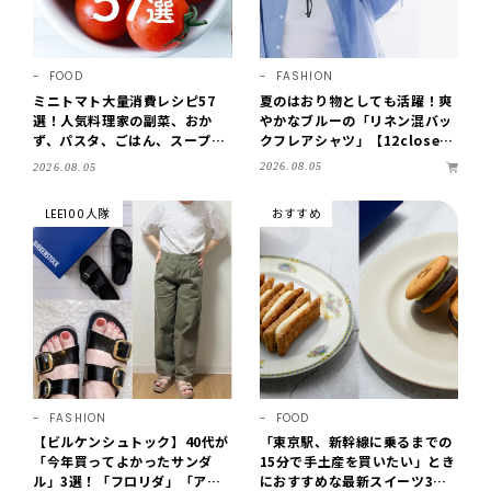
FOOD
FASHION
ミニトマト大量消費レシピ57
夏のはおり物としても活躍！爽
選！人気料理家の副菜、おか
やかなブルーの「リネン混バッ
ず、パスタ、ごはん、スープま
クフレアシャツ」【12close
で【保存版】
t】
2026.08.05
2026.08.05
LEE100人隊
おすすめ
FASHION
FOOD
【ビルケンシュトック】40代が
「東京駅、新幹線に乗るまでの
「今年買ってよかったサンダ
15分で手土産を買いたい」とき
ル」3選！「フロリダ」「アリ
におすすめな最新スイーツ3選