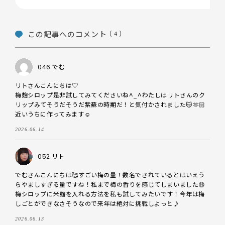
この記事へのコメント
( 4 )
046 でむ
リトさんこんにちは♡

梅麹シロップ是非試してみてくださいね^_^わたしはリトさんのク
リップみてそうだそうだ紫蘇の時期だ！と気付かされました😽🫶🏻
近いうちに作ってみます☺️
2026.06.14
052 リト
でむさんこんにちは🥰すごい梅の量！数名でされているとはいえう
らやましすぎる量ですね！私まで梅の香りを感じてしまいました😆
梅シロップに米麹を入れる方法を私も試してみたいです！今年は梅
しごとができなさそうなので来年は絶対に挑戦しよっと♪
2026.06.13