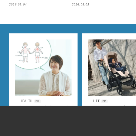
ゾナ」の履き心地＆サイズ選び
【東京駅改札内・朝8時開店】
2026.08.04
2026.08.05
もご紹介【LEE100人隊・202
6】
LIFE
FASHION
PR
PR
コンパクトかつ、新生児から4歳
シーンに合わせて賢く使い
頃までずっと快適に使える両対
け！暑い夏こそ！ 予定あり
面式ベビーカー
考える「ブラデリスニュー
ク」の快適ブラジャー
2026.07.10
2026.07.07