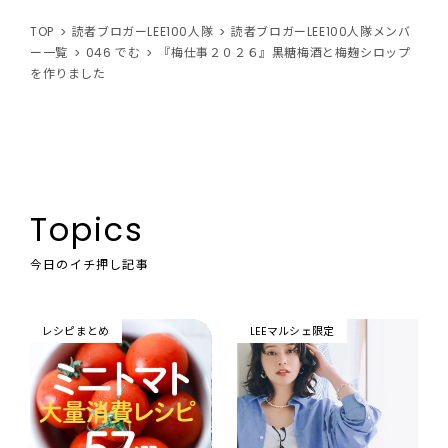
TOP
読者ブロガーLEE100人隊
読者ブロガーLEE100人隊メンバ
ー一覧
046 でむ
『梅仕事２０２６』黒糖梅酒と梅麹シロップ
を作りました
Topics
今日のイチ押し記事
レシピまとめ
LEEマルシェ限定