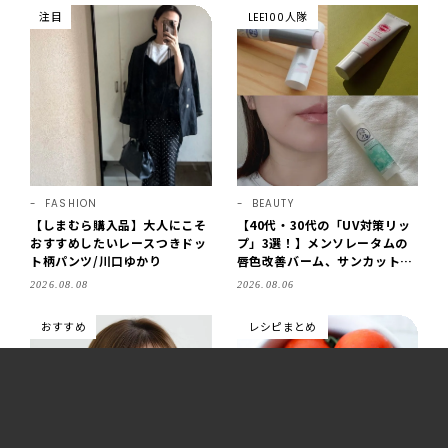
注目
LEE100人隊
FASHION
BEAUTY
【しまむら購入品】大人にこそ
【40代・30代の「UV対策リッ
おすすめしたいレースつきドッ
プ」3選！】メンソレータムの
ト柄パンツ/川口ゆかり
唇色改善バーム、サンカットな
どを「夏の紫外線対策」に愛用
2026.08.08
2026.08.06
中です【LEE読者のイチ押しコ
スメ・2026】
おすすめ
レシピまとめ