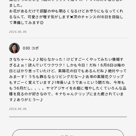
ました。

お花があるだけで部屋の中も明るくなるけどお守りにもなってくれ
るなんて、可愛さが増す気がします💓次のチャンスの16日を目指し
て準備してみます😊
2026.06.06
030 コポ
きなちゃーん♪♪知らなかった！けどすごーくやってみたい情報す
ぎるよぉ！読んでいてワクワク！しかも今日！だね！6月6日は梅の
日とばかり思っていたけど、紫陽花の日でもあるんだね♪絶対やって
みまーす！うちも飾るならリビングだな～♪去年の紫陽花クリップ
もすごーく覚えています♪1年長いようであっという間だね、今年も
もう6月だし、、、。ヤマアジサイをお庭に増やしたくていろんな品
種を見るのが好きなので、キナちゃんクリップにまた癒されていま
す♪ありがとう～♪
2026.06.06