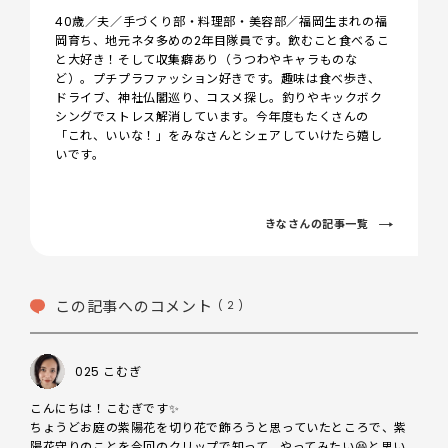
40歳／夫／手づくり部・料理部・美容部／福岡生まれの福
岡育ち、地元ネタ多めの2年目隊員です。飲むこと食べるこ
と大好き！そして収集癖あり（うつわやキャラものな
ど）。プチプラファッション好きです。趣味は食べ歩き、
ドライブ、神社仏閣巡り、コスメ探し。釣りやキックボク
シングでストレス解消しています。今年度もたくさんの
「これ、いいな！」をみなさんとシェアしていけたら嬉し
いです。
きなさんの記事一覧
この記事へのコメント
( 2 )
025 こむぎ
こんにちは！こむぎです✨

ちょうどお庭の紫陽花を切り花で飾ろうと思っていたところで、紫
陽花守りのことを今回のクリップで知って、やってみたい😆と思い