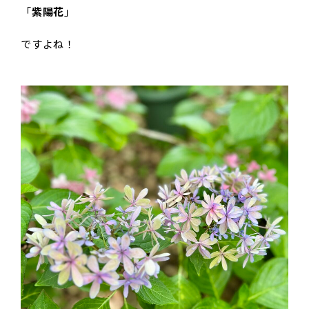
「
紫陽花
」
ですよね！