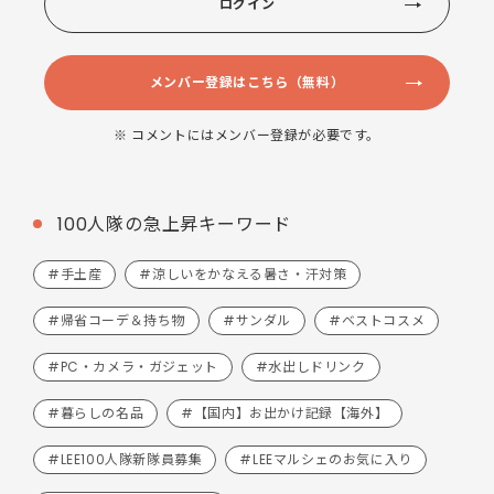
ログイン
メンバー登録はこちら（無料）
※ コメントにはメンバー登録が必要です。
100人隊の急上昇キーワード
#手土産
#涼しいをかなえる暑さ・汗対策
#帰省コーデ＆持ち物
#サンダル
#ベストコスメ
#PC・カメラ・ガジェット
#水出しドリンク
#暮らしの名品
#【国内】お出かけ記録【海外】
#LEE100人隊新隊員募集
#LEEマルシェのお気に入り