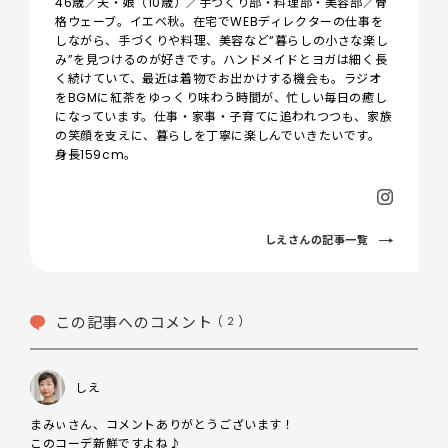
46歳／夫・娘（10歳）／手づくり部・料理部・美容部／骨
格ウェーブ。イエベ秋。在宅でWEBディレクターの仕事を
しながら、手づくりや料理、美容など“暮らしの小さな楽し
み”を見つけるのが好きです。ハンドメイドとヨガは細く長
く続けていて、最近は着物でお出かけする機会も。ラジオ
をBGMに紅茶をゆっくり味わう時間が、忙しい毎日の癒し
になっています。仕事・家事・子育てに追われつつも、家族
の笑顔を支えに、暮らしを丁寧に楽しんでいきたいです。
身長159cm。
しえさんの記事一覧
この記事へのコメント
( 2 )
しえ
まみぃさん、コメントありがとうございます！

このコーデ新鮮ですよね♪
