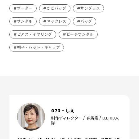
#ボーダー
#かごバッグ
#サングラス
#サンダル
#ネックレス
#バッグ
#ピアス・イヤリング
#ビーチサンダル
#帽子・ハット・キャップ
073 - しえ
制作ディレクター / 群馬県 / LEE100人
隊