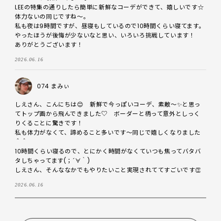
LEEの特集の通りしたら簡単に新鮮なコーデができて、嬉しいです☆

体力ないの同じですね～。

私も夜は9時間ですが、昼寝もしているので10時間くらい寝てます。

やったほうが後悔が少ないなと思い、いろいろ挑戦しています！

ありがとうございます！
2026.06.16
074 まみぃ
しえさん、こんにちは😊　新鮮で今っぽいコーデ、素敵〜✨と思っ
てトップ画から飛んできました♡　ボーダーと柄って意外としっく
りくることに驚きです！

私も体力がなくて、諦めること多いです〜同じで嬉しくなりました
＾＾

10時間くらい寝るので、とにかく時間がなくていつも焦ってバタバ
タしちゃってます(；´∀｀)

しえさん、そんななかでもやりたいこと実現されててすごいです👏
2026.06.16