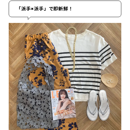
「派手×派手」で即新鮮！