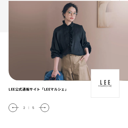
「LEE DAYS」本物志向にときめく。大人カ
ジュアル＆暮らしの雑貨
2
|
5