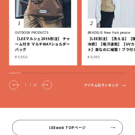
1
2
OUTDOOR PRODUCTS
BRADELIS New York peace
【LEEマルシェ20th別注】 チャ
【LEE別注】【洗える】【
ーム付き マルチWAYショルダー
冷感】【吸汗速乾】【UVカ
バッグ
ト】楽なのに補整！ブラ付
ブタンクトップ
¥ 11,550
¥ 6,380
アイテム別ランキング
1
|
10
LEEweb TOPページ