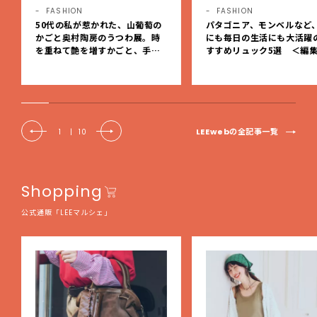
FASHION
FASHION
50代の私が惹かれた、山葡萄の
パタゴニア、モンベルなど
かごと奥村陶房のうつわ展。時
にも毎日の生活にも大活躍
を重ねて艶を増すかごと、手仕
すすめリュック5選 ＜編
事の美しさに出会いました。【L
レクト＞【LEEマルシェ】
EE DAYS club tanpopo】
LEEwebの全記事一覧
1
|
10
Shopping
公式通販「LEEマルシェ」