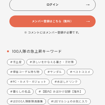
ログイン
メンバー登録はこちら（無料）
※ コメントにはメンバー登録が必要です。
100人隊の急上昇キーワード
#手土産
#涼しいをかなえる暑さ・汗対策
#帰省コーデ＆持ち物
#サンダル
#ベストコスメ
#PC・カメラ・ガジェット
#水出しドリンク
#暮らしの名品
#【国内】お出かけ記録【海外】
#LEE100人隊新隊員募集
#LEEマルシェのお気に入り