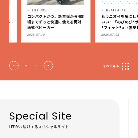
LIFE
HEALTH
PR
PR
コンパクトかつ、新生児から4歳
もうニオイを気にしなくっ
頃までずっと快適に使える両対
いい！「のびのび®サロン
面式ベビーカー
®フィット®α （無臭性）」
肩こりや足腰のダルさを出
2026.07.10
2026.07.08
もケア
2
|
7
すべて見る
Special Site
LEEがお届けするスペシャルサイト