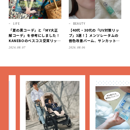
LIFE
BEAUTY
「夏の黒コーデ」と「MY大正
【40代・30代の「UV対策リッ
解コーデ」を参考にしました！
プ」3選！】メンソレータムの
KANEBOのベスコス受賞リップ
唇色改善バーム、サンカットな
購入も。LEE8・9月号を読んだ
どを「夏の紫外線対策」に愛用
2026.08.07
2026.08.06
6人の感想【LEE100人隊のレビ
中です【LEE読者のイチ押しコ
ューvol.6・2026】
スメ・2026】