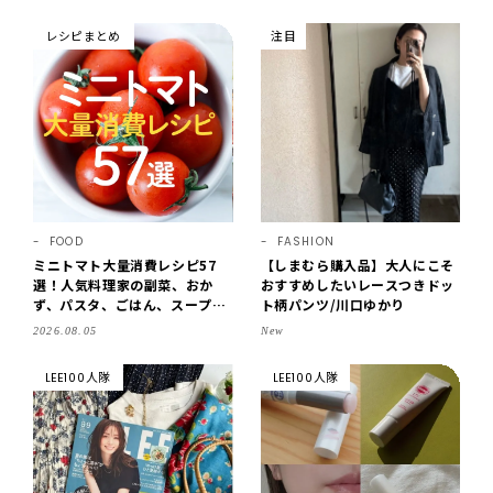
レシピまとめ
注目
FOOD
FASHION
ミニトマト大量消費レシピ57
【しまむら購入品】大人にこそ
選！人気料理家の副菜、おか
おすすめしたいレースつきドッ
ず、パスタ、ごはん、スープま
ト柄パンツ/川口ゆかり
で【保存版】
2026.08.05
New
LEE100人隊
LEE100人隊