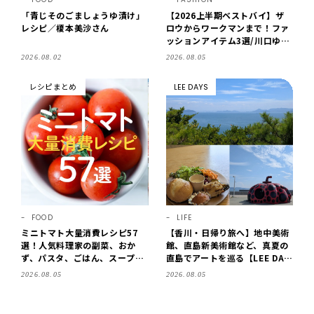
「青じそのごましょうゆ漬け」
【2026上半期ベストバイ】ザ
レシピ／榎本美沙さん
ロウからワークマンまで！ファ
ッションアイテム3選/川口ゆか
り
2026.08.02
2026.08.05
レシピまとめ
LEE DAYS
FOOD
LIFE
ミニトマト大量消費レシピ57
【香川・日帰り旅へ】地中美術
選！人気料理家の副菜、おか
館、直島新美術館など、真夏の
ず、パスタ、ごはん、スープま
直島でアートを巡る【LEE DAY
で【保存版】
S club ミワコ】
2026.08.05
2026.08.05