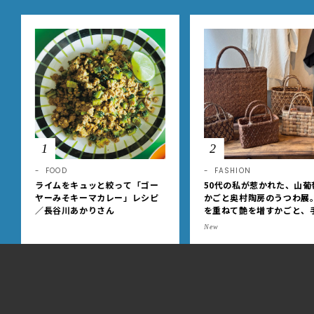
1
2
FOOD
FASHION
ライムをキュッと絞って「ゴー
50代の私が惹かれた、山葡
ヤーみそキーマカレー」レシピ
かごと奥村陶房のうつわ展
／長谷川あかりさん
を重ねて艶を増すかごと、
事の美しさに出会いました
New
EE DAYS club tanpopo
LEEwebの全記事一覧
1
|
10