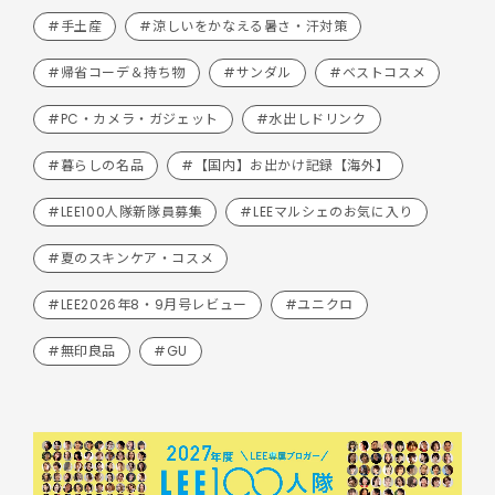
#手土産
#涼しいをかなえる暑さ・汗対策
#帰省コーデ＆持ち物
#サンダル
#ベストコスメ
#PC・カメラ・ガジェット
#水出しドリンク
#暮らしの名品
#【国内】お出かけ記録【海外】
#LEE100人隊新隊員募集
#LEEマルシェのお気に入り
#夏のスキンケア・コスメ
#LEE2026年8・9月号レビュー
#ユニクロ
#無印良品
#GU