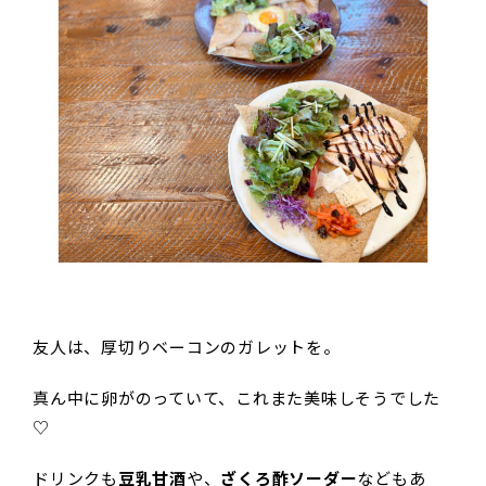
友人は、厚切りベーコンのガレットを。
真ん中に卵がのっていて、これまた美味しそうでした
♡
ドリンクも
豆乳甘酒
や、
ざくろ酢ソーダ
ー
などもあ