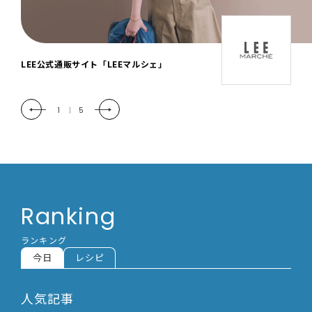
「LEE DAYS」本物志向にときめく。大人カ
ジュアル＆暮らしの雑貨
2
|
5
Ranking
ランキング
今日
レシピ
人気記事