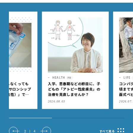
HEALTH
LIFE
PR
PR
入学、思春期などの節目に、子
コンパクトかつ、新生児か
どもの「アトピー性皮膚炎」の
頃までずっと快適に使える
治療を見直しませんか？
面式ベビーカー
2026.08.03
2026.07.10
2
|
4
すべて見る