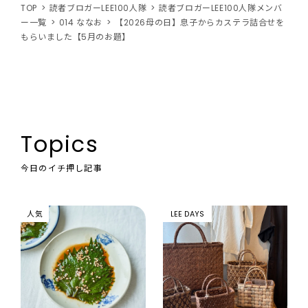
TOP
読者ブロガーLEE100人隊
読者ブロガーLEE100人隊メンバ
ー一覧
014 ななお
【2026母の日】息子からカステラ詰合せを
もらいました【5月のお題】
Topics
今日のイチ押し記事
人気
LEE DAYS