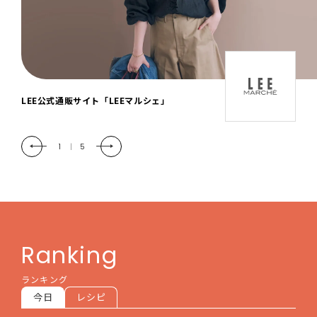
「LEE DAYS」本物志向にときめく。大人カ
ジュアル＆暮らしの雑貨
2
|
5
Ranking
ランキング
今日
レシピ