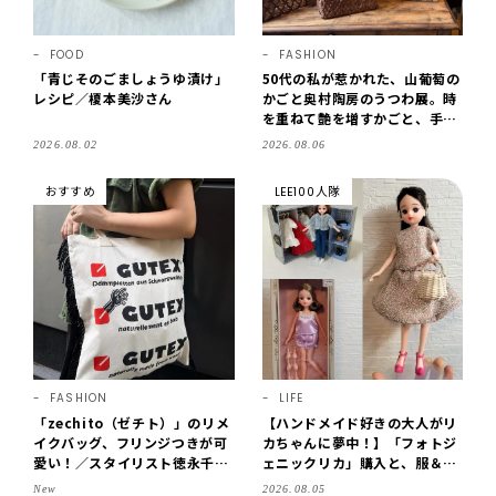
FOOD
FASHION
「青じそのごましょうゆ漬け」
50代の私が惹かれた、山葡萄の
レシピ／榎本美沙さん
かごと奥村陶房のうつわ展。時
を重ねて艶を増すかごと、手仕
事の美しさに出会いました。
2026.08.02
2026.08.06
【LEE DAYS club tanpopo】
おすすめ
LEE100人隊
FASHION
LIFE
「zechito（ゼチト）」のリメ
【ハンドメイド好きの大人がリ
イクバッグ、フリンジつきが可
カちゃんに夢中！】「フォトジ
愛い！／スタイリスト徳永千夏
ェニックリカ」購入と、服＆ク
さん【おやこども名品】
ローゼットの手づくり実例をご
New
2026.08.05