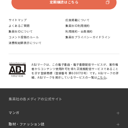
定期購読はこちら
サイトマップ
広告掲載について
よくあるご質問
集英社ID利用規約
集英社IDについて
利用規約・会員規約
コメント投稿のルール
集英社プライバシーガイドライン
消費税総額表示について
ABJマークは、この電子書店・電子書籍配信サービスが、著作権
者からコンテンツ使用許可を得た正規版配信サービスであること
を示す登録商標（登録番号 第6091713号）です。ABJマークの詳
細、ABJマークを掲示しているサービスの一覧は
こちら
。
集英社の各メディアの公式サイト
マンガ
取材・ファッション誌