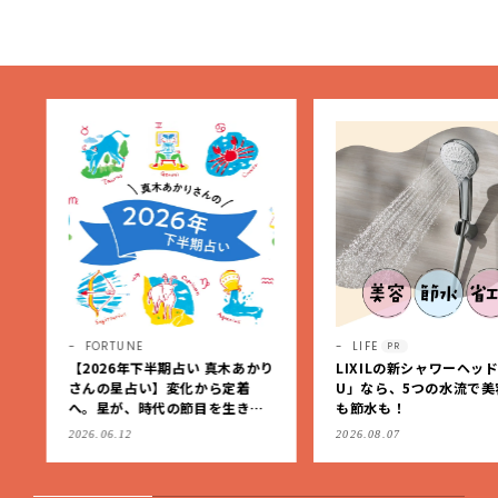
紹介【LEE100人隊・2026】
FORTUNE
LIFE
PR
【2026年下半期占い 真木あかり
LIXILの新シャワーヘッド「
さんの星占い】変化から定着
U」なら、5つの水流で美容
へ。星が、時代の節目を生きる
も節水も！
私たちを導く
2026.06.12
2026.08.07