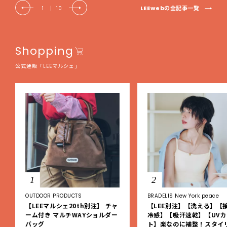
LEEwebの全記事一覧
1
|
10
Shopping
公式通販「LEEマルシェ」
1
2
OUTDOOR PRODUCTS
BRADELIS New York peace
【LEEマルシェ20th別注】 チャ
【LEE別注】【洗える】【
ーム付き マルチWAYショルダー
冷感】【吸汗速乾】【UVカ
バッグ
ト】楽なのに補整！スタイ