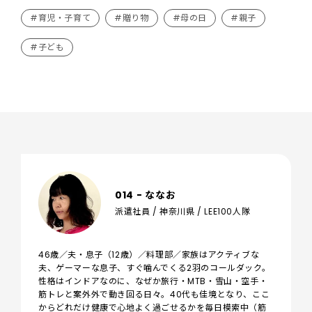
#育児・子育て
#贈り物
#母の日
#親子
#子ども
014 - ななお
派遣社員 / 神奈川県 / LEE100人隊
46歳／夫・息子（12歳）／料理部／家族はアクティブな
夫、ゲーマーな息子、すぐ噛んでくる2羽のコールダック。
性格はインドアなのに、なぜか旅行・MTB・雪山・空手・
筋トレと案外外で動き回る日々。40代も佳境となり、ここ
からどれだけ健康で心地よく過ごせるかを毎日模索中（筋