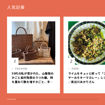
人気記事
1
2
FASHION
FOOD
50代の私が惹かれた、山葡萄の
ライムをキュッと絞って「
かごと奥村陶房のうつわ展。時
ヤーみそキーマカレー」レ
を重ねて艶を増すかごと、手仕
／長谷川あかりさん
事の美しさに出会いました。【L
EE DAYS club tanpopo】