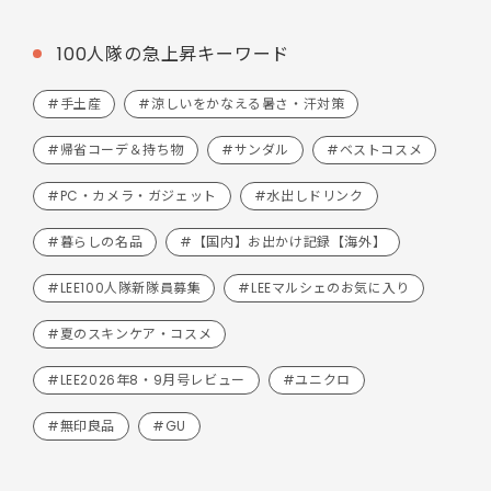
100人隊の急上昇キーワード
#手土産
#涼しいをかなえる暑さ・汗対策
#帰省コーデ＆持ち物
#サンダル
#ベストコスメ
#PC・カメラ・ガジェット
#水出しドリンク
#暮らしの名品
#【国内】お出かけ記録【海外】
#LEE100人隊新隊員募集
#LEEマルシェのお気に入り
#夏のスキンケア・コスメ
#LEE2026年8・9月号レビュー
#ユニクロ
#無印良品
#GU