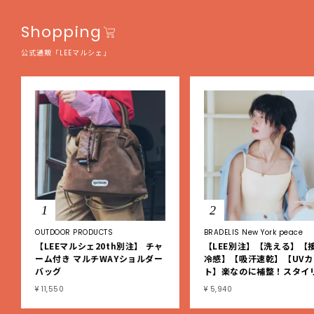
Shopping
公式通販「LEEマルシェ」
1
2
OUTDOOR PRODUCTS
BRADELIS New York peace
【LEEマルシェ20th別注】 チャ
【LEE別注】【洗える】【
ーム付き マルチWAYショルダー
冷感】【吸汗速乾】【UVカ
バッグ
ト】楽なのに補整！スタイ
シュ綿混ブラキャミ
¥ 11,550
¥ 5,940