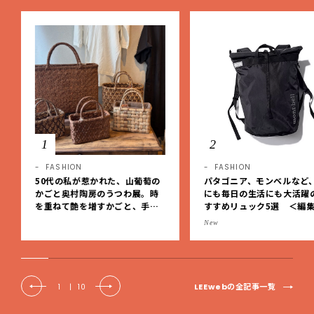
1
2
FASHION
FASHION
50代の私が惹かれた、山葡萄の
パタゴニア、モンベルなど
かごと奥村陶房のうつわ展。時
にも毎日の生活にも大活躍
を重ねて艶を増すかごと、手仕
すすめリュック5選 ＜編
事の美しさに出会いました。【L
レクト＞【LEEマルシェ】
New
EE DAYS club tanpopo】
LEEwebの全記事一覧
1
|
10