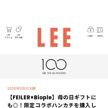
LEE
LEE
Login
Menu
マルシェ
100人隊
2026年5月のお題
【FEILER×Biople】母の日ギフトに
も◎！限定コラボハンカチを購入し