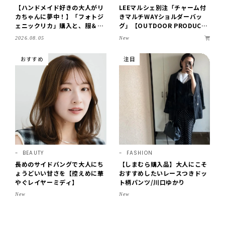
【ハンドメイド好きの大人がリ
LEEマルシェ別注「チャーム付
カちゃんに夢中！】「フォトジ
きマルチWAYショルダーバッ
ェニックリカ」購入と、服＆ク
グ」【OUTDOOR PRODUCT
ローゼットの手づくり実例をご
S ×LEE100人隊】第3弾はリッ
New
2026.08.05
紹介【LEE100人隊・2026】
チ映えにこだわり！
おすすめ
注目
BEAUTY
FASHION
長めのサイドバングで大人にち
【しまむら購入品】大人にこそ
ょうどいい甘さを【控えめに華
おすすめしたいレースつきドッ
やぐレイヤーミディ】
ト柄パンツ/川口ゆかり
New
New