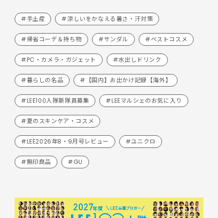
#手土産
#涼しいをかなえる暑さ・汗対策
#帰省コーデ＆持ち物
#サンダル
#ベストコスメ
#PC・カメラ・ガジェット
#水出しドリンク
#暮らしの名品
#【国内】お出かけ記録【海外】
#LEE100人隊新隊員募集
#LEEマルシェのお気に入り
#夏のスキンケア・コスメ
#LEE2026年8・9月号レビュー
#ユニクロ
#無印良品
#GU