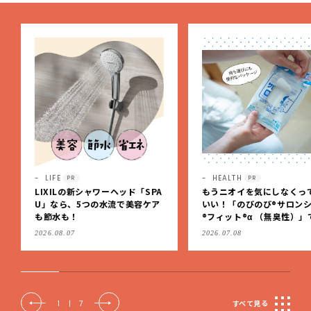
HEALTH
LIFE
PR
もうニオイを気にしなくっても
第2弾！【LEE「小さい家
いい！「のびのび®サロンシップ
賞】募集スタート！グラン
®フィット®α （無臭性）」で、
賞金は10万円【応募は9月1
肩こりや足腰のダルさを出先で
（日）まで】
2026.07.08
2026.07.07
もケア
2
|
7
すべて見る