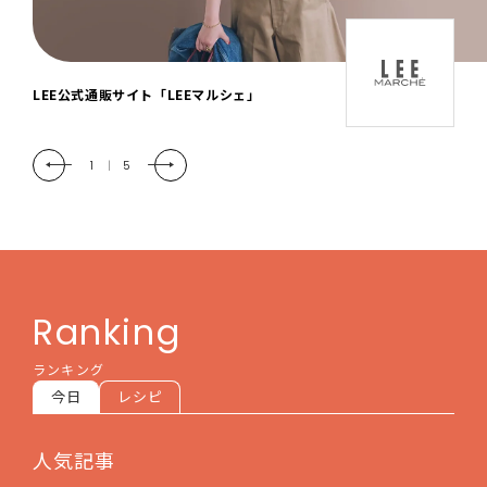
「LEE DAYS」本物志向にときめく。大人カ
ジュアル＆暮らしの雑貨
2
|
5
Ranking
ランキング
今日
レシピ
人気記事