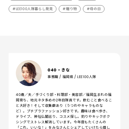
#LEE100人隊暮らし発見
#贈り物
#母の日
040 - きな
事務職 / 福岡県 / LEE100人隊
40歳／夫／手づくり部・料理部・美容部／福岡生まれの福
岡育ち、地元ネタ多めの2年目隊員です。飲むこと食べるこ
と大好き！そして収集癖あり（うつわやキャラものな
ど）。プチプラファッション好きです。趣味は食べ歩き、
ドライブ、神社仏閣巡り、コスメ探し。釣りやキックボク
シングでストレス解消しています。今年度もたくさんの
「これ、いいな！」をみなさんとシェアしていけたら嬉し