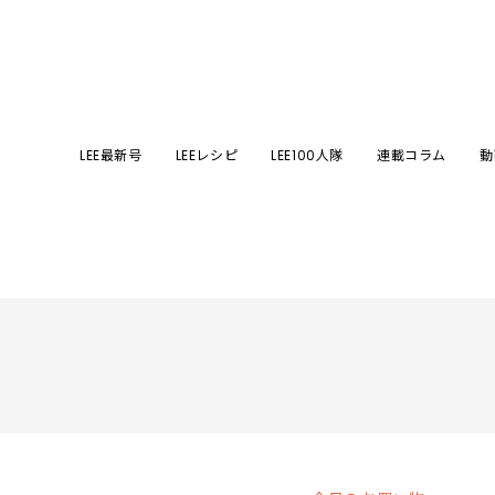
LEE最新号
LEEレシピ
LEE100人隊
連載コラム
動