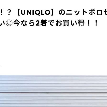
！？【UNIQLO】のニットポロ
い◎今なら2着でお買い得！！
る