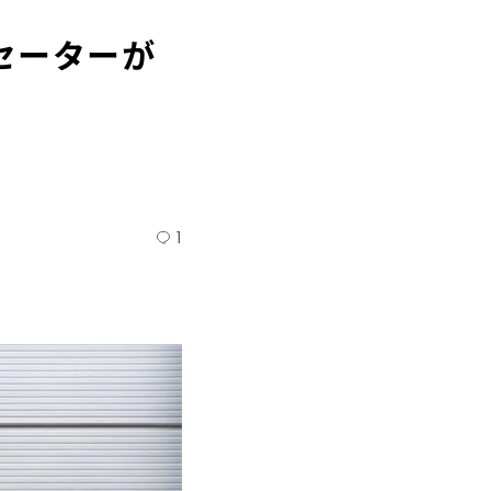
セーターが
1