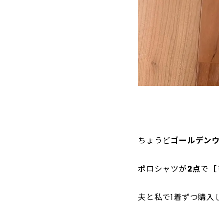
ちょうど
ゴールデンウ
ポロシャツが
2点
で
［
夫と私で1着ずつ購入