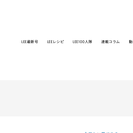
LEE最新号
LEEレシピ
LEE100人隊
連載コラム
動