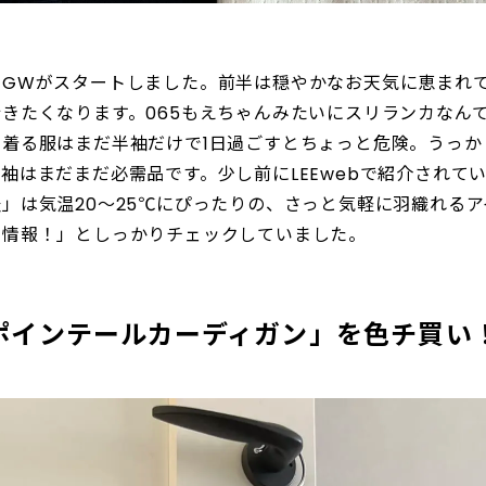
のGWがスタートしました。前半は穏やかなお天気に恵まれ
きたくなります。065もえちゃんみたいにスリランカなん
着る服はまだ半袖だけで1日過ごすとちょっと危険。うっか
袖はまだまだ必需品です。少し前にLEEwebで紹介されて
」は気温20〜25℃にぴったりの、さっと気軽に羽織れる
い情報！」としっかりチェックしていました。
ポインテールカーディガン」を色チ買い