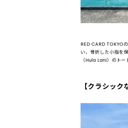
RED CARD TO
い、骨折した小指を
（Hula Lani）のト
【クラシック