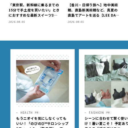
「東京駅、新幹線に乗るまでの
【香川・日帰り旅へ】地中美術
15分で手土産を買いたい」とき
館、直島新美術館など、真夏の
におすすめな最新スイーツ3選
直島でアートを巡る【LEE DAY
【東京駅改札内・朝8時開店】
S club ミワコ】
2026.08.05
2026.08.05
HEALTH
FASHION
PR
PR
もうニオイを気にしなくっても
シーンに合わせて賢く使い
いい！「のびのび®サロンシップ
け！暑い夏こそ！ 予定あり