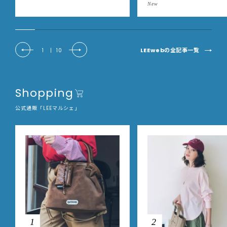
事の美しさに出会いました
New
EE DAYS club tanpopo
LEEwebの全記事一覧
1
|
10
Shopping
公式通販「LEEマルシェ」
1
2