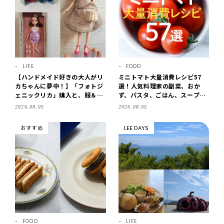
LIFE
FOOD
【ハンドメイド好きの大人がリ
ミニトマト大量消費レシピ57
カちゃんに夢中！】「フォトジ
選！人気料理家の副菜、おか
ェニックリカ」購入と、服＆ク
ず、パスタ、ごはん、スープま
ローゼットの手づくり実例をご
で【保存版】
2026.08.05
2026.08.05
紹介【LEE100人隊・2026】
おすすめ
LEE DAYS
FOOD
LIFE