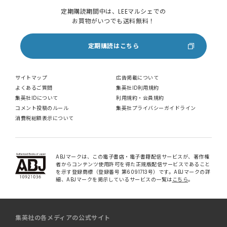
定期購読期間中は、LEEマルシェでの
お買物がいつでも送料無料！
定期購読はこちら
サイトマップ
広告掲載について
よくあるご質問
集英社ID利用規約
集英社IDについて
利用規約・会員規約
コメント投稿のルール
集英社プライバシーガイドライン
消費税総額表示について
ABJマークは、この電子書店・電子書籍配信サービスが、著作権
者からコンテンツ使用許可を得た正規版配信サービスであること
を示す登録商標（登録番号 第6091713号）です。ABJマークの詳
細、ABJマークを掲示しているサービスの一覧は
こちら
。
集英社の各メディアの公式サイト