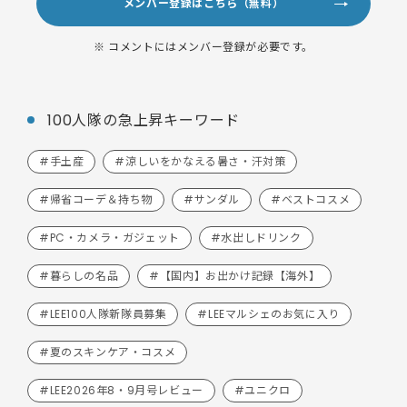
メンバー登録はこちら（無料）
※ コメントにはメンバー登録が必要です。
100人隊の急上昇キーワード
#手土産
#涼しいをかなえる暑さ・汗対策
#帰省コーデ＆持ち物
#サンダル
#ベストコスメ
#PC・カメラ・ガジェット
#水出しドリンク
#暮らしの名品
#【国内】お出かけ記録【海外】
#LEE100人隊新隊員募集
#LEEマルシェのお気に入り
#夏のスキンケア・コスメ
#LEE2026年8・9月号レビュー
#ユニクロ