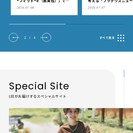
®フィット®α （無臭性）」で、
考える「ブラデリスニュー
肩こりや足腰のダルさを出先で
ク」の快適ブラジャー
2026.07.08
2026.07.07
もケア
2
|
4
すべて見る
Special Site
LEEがお届けするスペシャルサイト