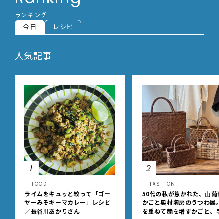
ランキング
今日
レシピ
人気記事
1
2
FOOD
FASHION
ライムをキュッと絞って「ゴー
50代の私が惹かれた、山葡
ヤーみそキーマカレー」レシピ
かごと奥村陶房のうつわ展
／長谷川あかりさん
を重ねて艶を増すかごと、