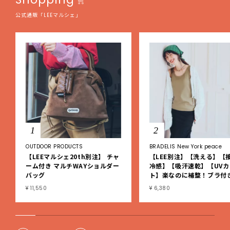
公式通販「LEEマルシェ」
1
2
OUTDOOR PRODUCTS
BRADELIS New York peace
【LEEマルシェ20th別注】 チャ
【LEE別注】【洗える】【
ーム付き マルチWAYショルダー
冷感】【吸汗速乾】【UVカ
バッグ
ト】楽なのに補整！ブラ付
ブタンクトップ
¥ 11,550
¥ 6,380