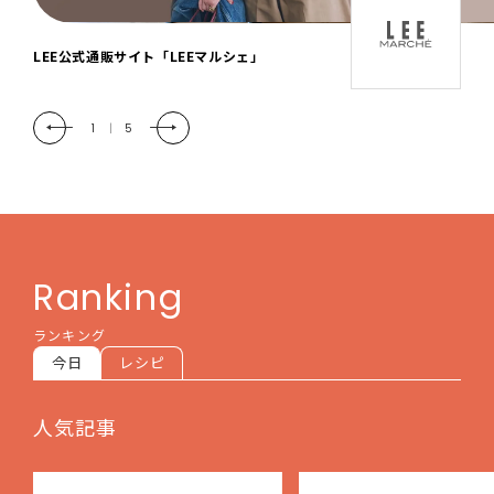
「LEE DAYS」本物志向にときめく。大人カ
ジュアル＆暮らしの雑貨
2
|
5
Ranking
ランキング
今日
レシピ
人気記事