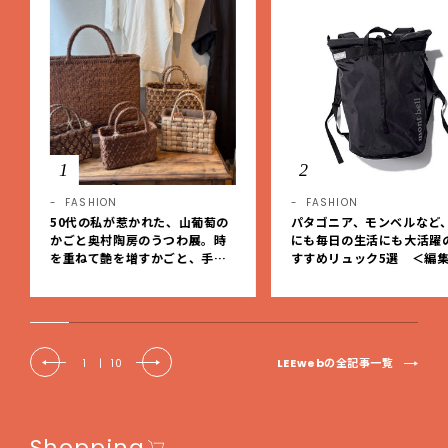
1
2
FASHION
FASHION
50代の私が惹かれた、山葡萄の
パタゴニア、モンベルなど
かごと奥村陶房のうつわ展。時
にも毎日の生活にも大活躍
を重ねて艶を増すかごと、手仕
すすめリュック5選 ＜編
事の美しさに出会いました。【L
レクト＞【LEEマルシェ】
EE DAYS club tanpopo】
LEEwebの全記事一覧
1
|
10
Shopping