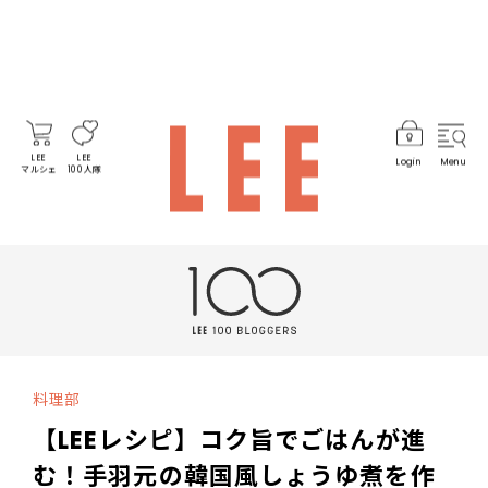
LEE
LEE
Login
Menu
マルシェ
100人隊
料理部
【LEEレシピ】コク旨でごはんが進
む！手羽元の韓国風しょうゆ煮を作