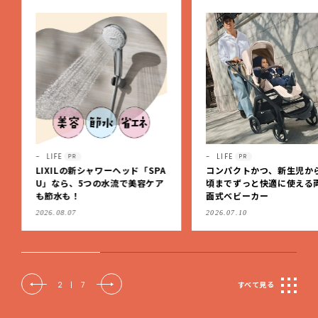
LIFE
LIFE
PR
PR
LIXILの新シャワーヘッド「SPA
コンパクトかつ、新生児か
U」なら、5つの水流で美容ケア
頃までずっと快適に使える
も節水も！
面式ベビーカー
2026.08.07
2026.07.10
2
|
7
すべて見る