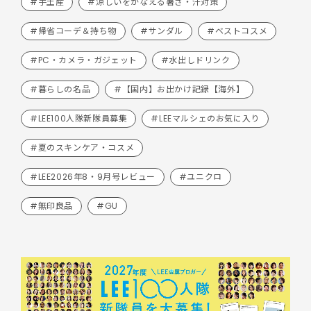
#手土産
#涼しいをかなえる暑さ・汗対策
#帰省コーデ＆持ち物
#サンダル
#ベストコスメ
#PC・カメラ・ガジェット
#水出しドリンク
#暮らしの名品
#【国内】お出かけ記録【海外】
#LEE100人隊新隊員募集
#LEEマルシェのお気に入り
#夏のスキンケア・コスメ
#LEE2026年8・9月号レビュー
#ユニクロ
#無印良品
#GU