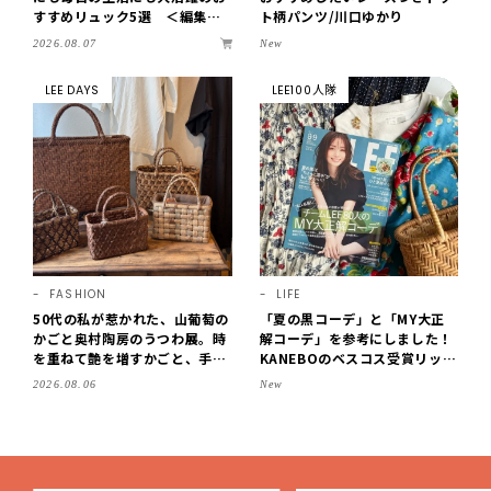
すすめリュック5選 ＜編集部
ト柄パンツ/川口ゆかり
セレクト＞【LEEマルシェ】
2026.08.07
New
LEE DAYS
LEE100人隊
FASHION
LIFE
50代の私が惹かれた、山葡萄の
「夏の黒コーデ」と「MY大正
かごと奥村陶房のうつわ展。時
解コーデ」を参考にしました！
を重ねて艶を増すかごと、手仕
KANEBOのベスコス受賞リップ
事の美しさに出会いました。
購入も。LEE8・9月号を読んだ
2026.08.06
New
【LEE DAYS club tanpopo】
6人の感想【LEE100人隊のレビ
ューvol.6・2026】