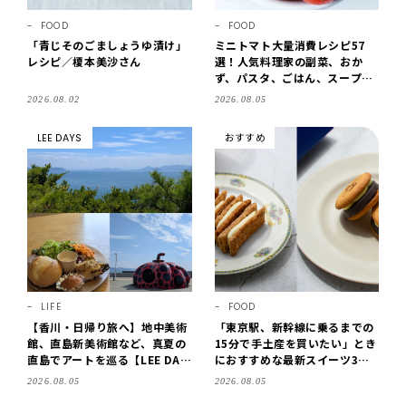
FOOD
FOOD
「青じそのごましょうゆ漬け」
ミニトマト大量消費レシピ57
レシピ／榎本美沙さん
選！人気料理家の副菜、おか
ず、パスタ、ごはん、スープま
で【保存版】
2026.08.02
2026.08.05
LEE DAYS
おすすめ
LIFE
FOOD
【香川・日帰り旅へ】地中美術
「東京駅、新幹線に乗るまでの
館、直島新美術館など、真夏の
15分で手土産を買いたい」とき
直島でアートを巡る【LEE DAY
におすすめな最新スイーツ3選
S club ミワコ】
【東京駅改札内・朝8時開店】
2026.08.05
2026.08.05