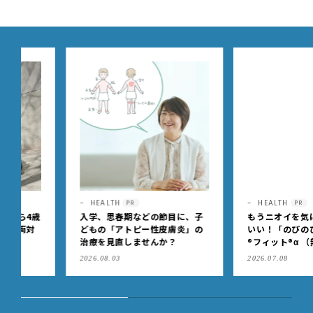
HEALTH
HEALTH
PR
PR
入学、思春期などの節目に、子
もうニオイを気にしなくっ
どもの「アトピー性皮膚炎」の
いい！「のびのび®サロン
治療を見直しませんか？
®フィット®α （無臭性）」
肩こりや足腰のダルさを出
2026.08.03
2026.07.08
もケア