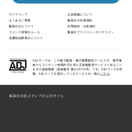
サイトマップ
広告掲載について
よくあるご質問
集英社ID利用規約
集英社IDについて
利用規約・会員規約
コメント投稿のルール
集英社プライバシーガイドライン
消費税総額表示について
ABJマークは、この電子書店・電子書籍配信サービスが、著作権
者からコンテンツ使用許可を得た正規版配信サービスであること
を示す登録商標（登録番号 第6091713号）です。ABJマークの詳
細、ABJマークを掲示しているサービスの一覧は
こちら
。
集英社の各メディアの公式サイト
マンガ
取材・ファッション誌