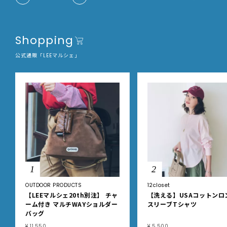
Shopping
公式通販「LEEマルシェ」
1
2
OUTDOOR PRODUCTS
12closet
【LEEマルシェ20th別注】 チャ
【洗える】USAコットンロ
ーム付き マルチWAYショルダー
スリーブTシャツ
バッグ
¥ 11,550
¥ 5,500