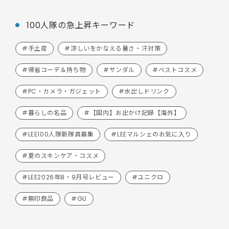
100人隊の急上昇キーワード
#手土産
#涼しいをかなえる暑さ・汗対策
#帰省コーデ＆持ち物
#サンダル
#ベストコスメ
#PC・カメラ・ガジェット
#水出しドリンク
#暮らしの名品
#【国内】お出かけ記録【海外】
#LEE100人隊新隊員募集
#LEEマルシェのお気に入り
#夏のスキンケア・コスメ
#LEE2026年8・9月号レビュー
#ユニクロ
#無印良品
#GU