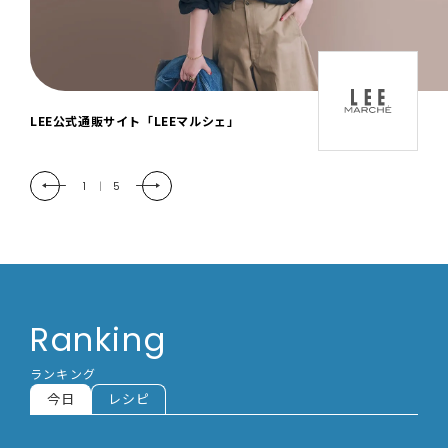
「LEE DAYS」本物志向にときめく。大人カ
ジュアル＆暮らしの雑貨
2
|
5
Ranking
ランキング
今日
レシピ