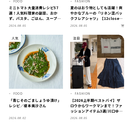
FOOD
FASHION
ミニトマト大量消費レシピ57
夏のはおり物としても活躍！爽
選！人気料理家の副菜、おか
やかなブルーの「リネン混バッ
ず、パスタ、ごはん、スープま
クフレアシャツ」【12close
で【保存版】
t】
2026.08.05
2026.08.05
人気
注目
FOOD
FASHION
「青じそのごましょうゆ漬け」
【2026上半期ベストバイ】ザ
レシピ／榎本美沙さん
ロウからワークマンまで！ファ
ッションアイテム3選/川口ゆか
り
2026.08.02
2026.08.05