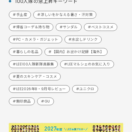
100人隊の急上昇キーワード
#手土産
#涼しいをかなえる暑さ・汗対策
#帰省コーデ＆持ち物
#サンダル
#ベストコスメ
#PC・カメラ・ガジェット
#水出しドリンク
#暮らしの名品
#【国内】お出かけ記録【海外】
#LEE100人隊新隊員募集
#LEEマルシェのお気に入り
#夏のスキンケア・コスメ
#LEE2026年8・9月号レビュー
#ユニクロ
#無印良品
#GU