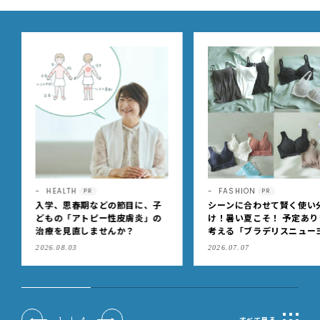
FASHION
HEALTH
PR
PR
シーンに合わせて賢く使い分
もうニオイを気にしなくっ
け！暑い夏こそ！ 予定ありきで
いい！「のびのび®サロン
考える「ブラデリスニューヨー
®フィット®α （無臭性）」
ク」の快適ブラジャー
肩こりや足腰のダルさを出
2026.07.07
2026.07.08
もケア