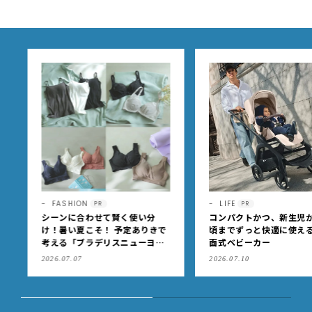
6】
FASHION
LIFE
PR
PR
シーンに合わせて賢く使い分
コンパクトかつ、新生児か
け！暑い夏こそ！ 予定ありきで
頃までずっと快適に使える
考える「ブラデリスニューヨー
面式ベビーカー
ク」の快適ブラジャー
2026.07.07
2026.07.10