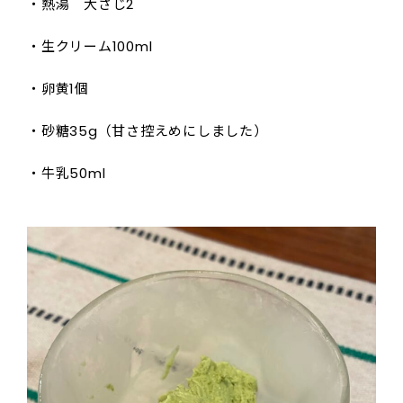
・熱湯 大さじ2
・生クリーム100ml
・卵黄1個
・砂糖35g（甘さ控えめにしました）
・牛乳50ml