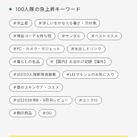
100人隊の急上昇キーワード
#手土産
#涼しいをかなえる暑さ・汗対策
#帰省コーデ＆持ち物
#サンダル
#ベストコスメ
#PC・カメラ・ガジェット
#水出しドリンク
#暮らしの名品
#【国内】お出かけ記録【海外】
#LEE100人隊新隊員募集
#LEEマルシェのお気に入り
#夏のスキンケア・コスメ
#LEE2026年8・9月号レビュー
#ユニクロ
#無印良品
#GU