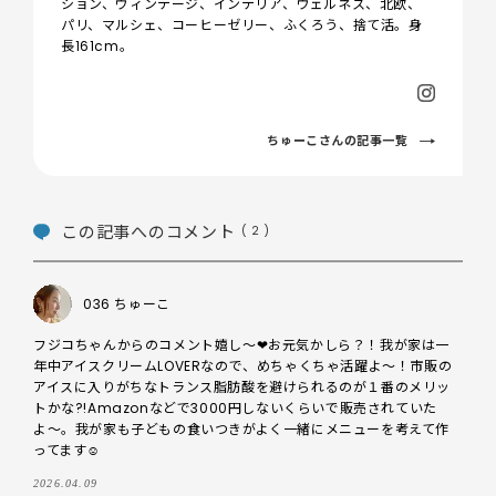
ション、ヴィンテージ、インテリア、ウェルネス、北欧、
パリ、マルシェ、コーヒーゼリー、ふくろう、捨て活。身
長161cm。
ちゅーこさんの記事一覧
この記事へのコメント
( 2 )
036 ちゅーこ
フジコちゃんからのコメント嬉し〜❤︎お元気かしら？！我が家は一
年中アイスクリームLOVERなので、めちゃくちゃ活躍よ〜！市販の
アイスに入りがちなトランス脂肪酸を避けられるのが１番のメリッ
トかな?!Amazonなどで3000円しないくらいで販売されていた
よ〜。我が家も子どもの食いつきがよく一緒にメニューを考えて作
ってます☺️
2026.04.09