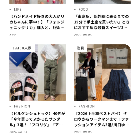
LIFE
FOOD
【ハンドメイド好きの大人がリ
「東京駅、新幹線に乗るまでの
カちゃんに夢中！】「フォトジ
15分で手土産を買いたい」とき
ェニックリカ」購入と、服＆ク
におすすめな最新スイーツ3選
ローゼットの手づくり実例をご
【東京駅改札内・朝8時開店】
New
2026.08.05
紹介【LEE100人隊・2026】
LEE100人隊
注目
FASHION
FASHION
【ビルケンシュトック】40代が
【2026上半期ベストバイ】ザ
「今年買ってよかったサンダ
ロウからワークマンまで！ファ
ル」3選！「フロリダ」「アリ
ッションアイテム3選/川口ゆか
ゾナ」の履き心地＆サイズ選び
り
2026.08.04
2026.08.05
もご紹介【LEE100人隊・202