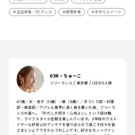
#生活家電・PCグッズ
#調理家電
#手作りスイーツ
036 - ちゅーこ
フリーランス / 東京都 / LEE100人隊
47歳／夫・息子（11歳）・娘（9歳）／手づくり部・料理
部・美容部／アパレル業界に長く身を置いた後、フリーラ
ンスの道へ。「わたしが好き・心地よい」という自分軸
で、ライフスタイル全般を楽しんでいます。3年目のラスト
イヤーも好奇心のアンテナを張り巡らせて過ごす日々を皆
さまとシェアできたらうれしいです。好きなモノ→ファッ