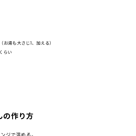
（お湯も大さじ1、加える）
くらい
んの作り方
レンジで温める。