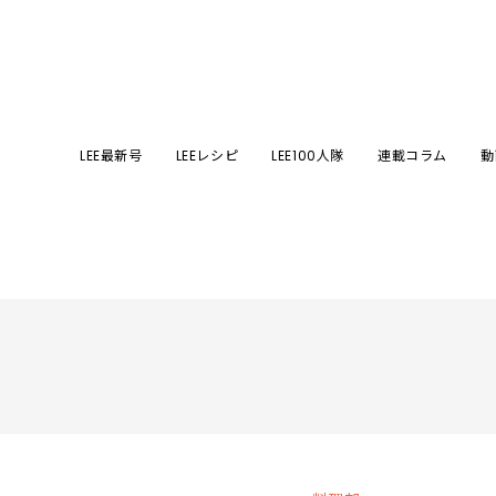
LEE最新号
LEEレシピ
LEE100人隊
連載コラム
動