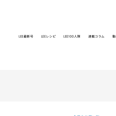
LEE最新号
LEEレシピ
LEE100人隊
連載コラム
動