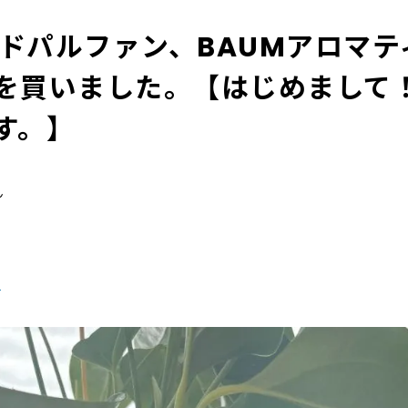
オードパルファン、BAUMアロマ
を買いました。【はじめまして！N
す。】
ん
る