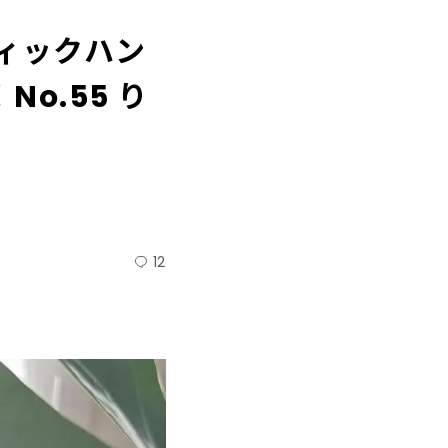
ティックハン
o.55 り
12