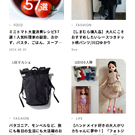
FOOD
FASHION
ミニトマト大量消費レシピ57
【しまむら購入品】大人にこそ
選！人気料理家の副菜、おか
おすすめしたいレースつきドッ
ず、パスタ、ごはん、スープま
ト柄パンツ/川口ゆかり
で【保存版】
2026.08.05
New
LEEマルシェ
LEE100人隊
FASHION
LIFE
パタゴニア、モンベルなど、旅
【ハンドメイド好きの大人がリ
にも毎日の生活にも大活躍のお
カちゃんに夢中！】「フォトジ