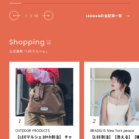
LEEwebの全記事一覧
1
|
10
Shopping
公式通販「LEEマルシェ」
1
2
OUTDOOR PRODUCTS
BRADELIS New York peace
【LEEマルシェ20th別注】 チャ
【LEE別注】【洗える】【