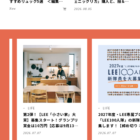
すすめリュック5選 ＜編集部
ェニックリカ」購入と、服＆ク
セレクト＞【LEEマルシェ】
ローゼットの手づくり実例をご
New
2026.08.05
紹介【LEE100人隊・2026】
LIFE
LIFE
第2弾！【LEE「小さい家」大
2027年度・LEE専属ブロガ
賞】募集スタート！グランプリ
「LEE100人隊」の新隊員
賞金は10万円【応募は9月13日
集します！【締め切り：10/
（日）まで】
（火）】
2026.07.07
2026.07.07