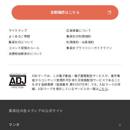
定期購読はこちら
サイトマップ
広告掲載について
よくあるご質問
集英社ID利用規約
集英社IDについて
利用規約・会員規約
コメント投稿のルール
集英社プライバシーガイドライン
消費税総額表示について
ABJマークは、この電子書店・電子書籍配信サービスが、著作権
者からコンテンツ使用許可を得た正規版配信サービスであること
を示す登録商標（登録番号 第6091713号）です。ABJマークの詳
細、ABJマークを掲示しているサービスの一覧は
こちら
。
集英社の各メディアの公式サイト
マンガ