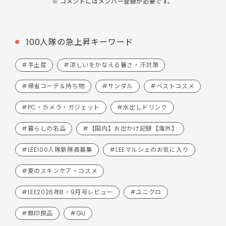
※ コメントにはメンバー登録が必要です。
100人隊の急上昇キーワード
#手土産
#涼しいをかなえる暑さ・汗対策
#帰省コーデ＆持ち物
#サンダル
#ベストコスメ
#PC・カメラ・ガジェット
#水出しドリンク
#暮らしの名品
#【国内】お出かけ記録【海外】
#LEE100人隊新隊員募集
#LEEマルシェのお気に入り
#夏のスキンケア・コスメ
#LEE2026年8・9月号レビュー
#ユニクロ
#無印良品
#GU