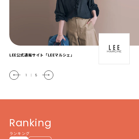
「LEE DAYS」本物志向にときめく。大人カ
ジュアル＆暮らしの雑貨
2
|
5
Ranking
ランキング