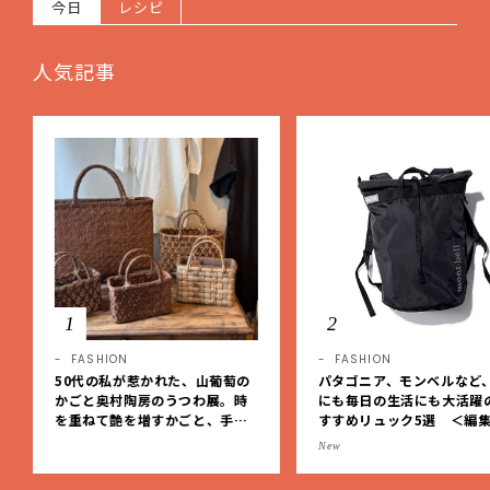
今日
レシピ
人気記事
1
2
FASHION
FASHION
50代の私が惹かれた、山葡萄の
パタゴニア、モンベルなど
かごと奥村陶房のうつわ展。時
にも毎日の生活にも大活躍
を重ねて艶を増すかごと、手仕
すすめリュック5選 ＜編
事の美しさに出会いました。【L
レクト＞【LEEマルシェ】
New
EE DAYS club tanpopo】