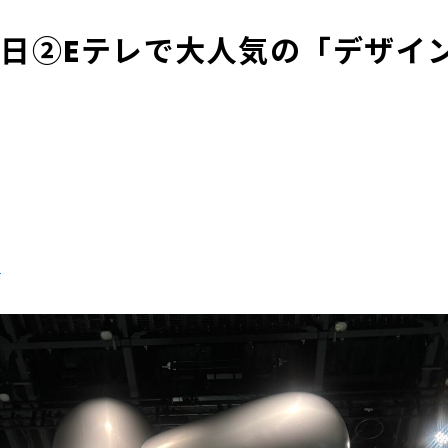
生日②Eテレで大人気の「デザイ
る