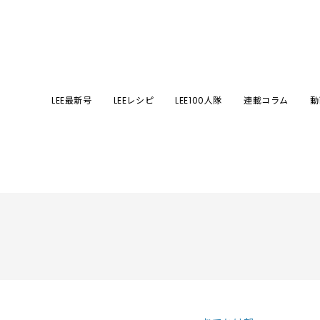
LEE最新号
LEEレシピ
LEE100人隊
連載コラム
動