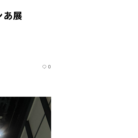
ンあ展
0