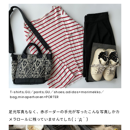
T-shirts;GU／pants;GU／shoes;adidas×marimekko／
bag;minaperhonen×PORTER
足元写真もなく、赤ボーダーの手元が写ったこんな写真しかカ
メラロールに残っていませんでした(；´Д｀)