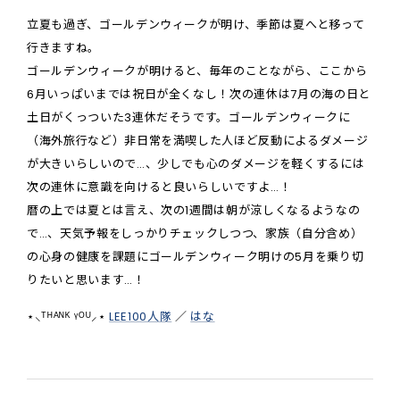
立夏も過ぎ、ゴールデンウィークが明け、季節は夏へと移って
行きますね。
ゴールデンウィークが明けると、毎年のことながら、ここから
6月いっぱいまでは祝日が全くなし！次の連休は7月の海の日と
土日がくっついた3連休だそうです。ゴールデンウィークに
（海外旅行など）非日常を満喫した人ほど反動によるダメージ
が大きいらしいので…、少しでも心のダメージを軽くするには
次の連休に意識を向けると良いらしいですよ…！
暦の上では夏とは言え、次の1週間は朝が涼しくなるようなの
で…、天気予報をしっかりチェックしつつ、家族（自分含め）
の心身の健康を課題にゴールデンウィーク明けの5月を乗り切
りたいと思います…！
⋆⸜ᵀᴴᴬᴺᴷ ᵞᴼᵁ⸝⋆
LEE100人隊
／
はな