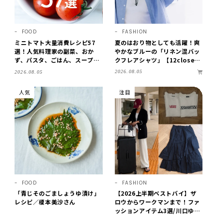
FOOD
FASHION
ミニトマト大量消費レシピ57
夏のはおり物としても活躍！爽
選！人気料理家の副菜、おか
やかなブルーの「リネン混バッ
ず、パスタ、ごはん、スープま
クフレアシャツ」【12close
で【保存版】
t】
2026.08.05
2026.08.05
人気
注目
FOOD
FASHION
「青じそのごましょうゆ漬け」
【2026上半期ベストバイ】ザ
レシピ／榎本美沙さん
ロウからワークマンまで！ファ
ッションアイテム3選/川口ゆか