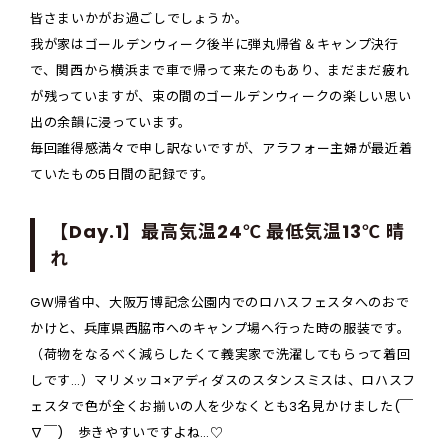
皆さまいかがお過ごしでしょうか。
我が家はゴールデンウィーク後半に弾丸帰省＆キャンプ決行
で、関西から横浜まで車で帰って来たのもあり、まだまだ疲れ
が残っていますが、束の間のゴールデンウィークの楽しい思い
出の余韻に浸っています。
毎回誰得感満々で申し訳ないですが、アラフォー主婦が最近着
ていたもの5日間の記録です。
【Day.1】最高気温24℃ 最低気温13℃ 晴
れ
GW帰省中、大阪万博記念公園内でのロハスフェスタへのおで
かけと、兵庫県西脇市へのキャンプ場へ行った時の服装です。
（荷物をなるべく減らしたくて義実家で洗濯してもらって着回
しです…）マリメッコ×アディダスのスタンスミスは、ロハスフ
ェスタで色が全くお揃いの人を少なくとも3名見かけました(￣
∇￣) 歩きやすいですよね…♡