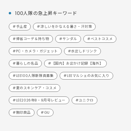
100人隊の急上昇キーワード
#手土産
#涼しいをかなえる暑さ・汗対策
#帰省コーデ＆持ち物
#サンダル
#ベストコスメ
#PC・カメラ・ガジェット
#水出しドリンク
#暮らしの名品
#【国内】お出かけ記録【海外】
#LEE100人隊新隊員募集
#LEEマルシェのお気に入り
#夏のスキンケア・コスメ
#LEE2026年8・9月号レビュー
#ユニクロ
#無印良品
#GU