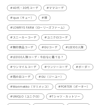
#40代・30代コーデ
#ママコーデ
#que（キュー）
#襟
#LOWRYS FARM（ローリーズファーム）
#スニーカーコーデ
#ユニクロコーデ
#無印良品コーデ
#GUコーデ
#LEE100人隊
#LEE100人隊コーデ・今日なに着てる？
#ワンマイルコーデ
#ワンツーコーデ
#ボーダー
#雨の日コーデ
#GU（ジーユー）
#Marimekko（マリメッコ）
#PORTER（ポーター）
#UNIQLO（ユニクロ）
#Tシャツ・カットソー