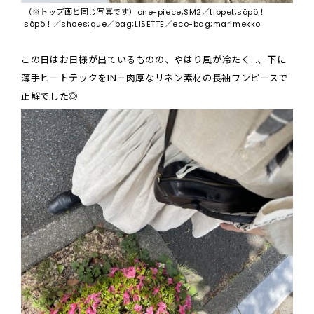
（※トップ画と同じ写真です）one-piece;SM2／tippet;söpö！
söpö！／shoes;que／bag;LISETTE／eco-bag;marimekko
この日はお日様が出ているものの、やはり風が冷たく…、下に
薄手ヒートテックをIN＋肉厚なリネン素材の長袖ワンピースで
正解でした◎