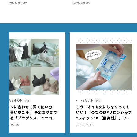
り
2026.08.02
2026.08.05
HEALTH
LIFE
PR
PR
もうニオイを気にしなくっても
コンパクトかつ、新生児か
いい！「のびのび®サロンシップ
頃までずっと快適に使える
®フィット®α （無臭性）」で、
面式ベビーカー
肩こりや足腰のダルさを出先で
2026.07.08
2026.07.10
もケア