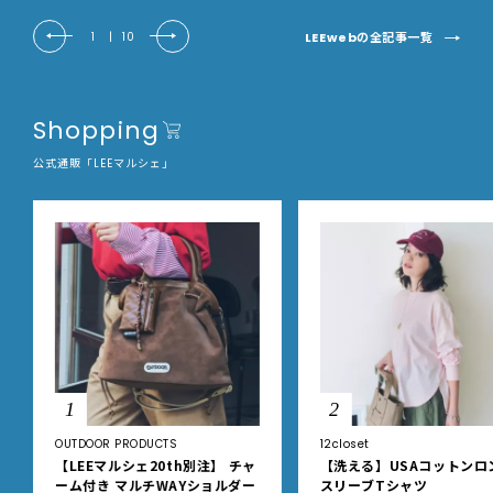
LEEwebの全記事一覧
1
|
10
Shopping
公式通販「LEEマルシェ」
1
2
OUTDOOR PRODUCTS
12closet
【LEEマルシェ20th別注】 チャ
【洗える】USAコットンロ
ーム付き マルチWAYショルダー
スリーブTシャツ