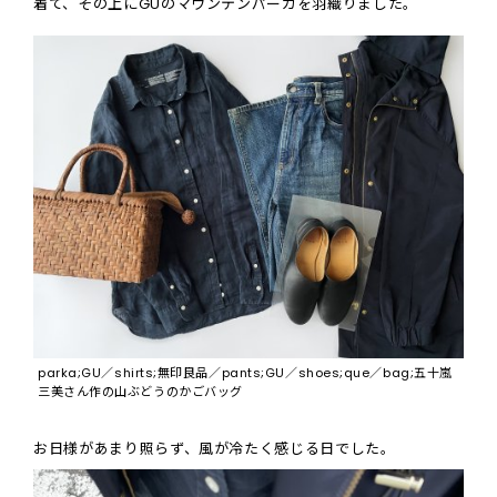
着て、その上にGUのマウンテンパーカを羽織りました。
parka;GU／shirts;無印良品／pants;GU／shoes;que／bag;五十嵐
三美さん作の山ぶどうのかごバッグ
お日様があまり照らず、風が冷たく感じる日でした。