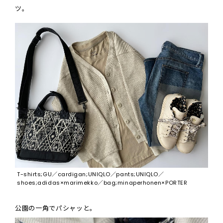
ツ。
T-shirts;GU／cardigan;UNIQLO／pants;UNIQLO／
shoes;adidas×marimekko／bag;minaperhonen×PORTER
公園の一角でパシャッと。