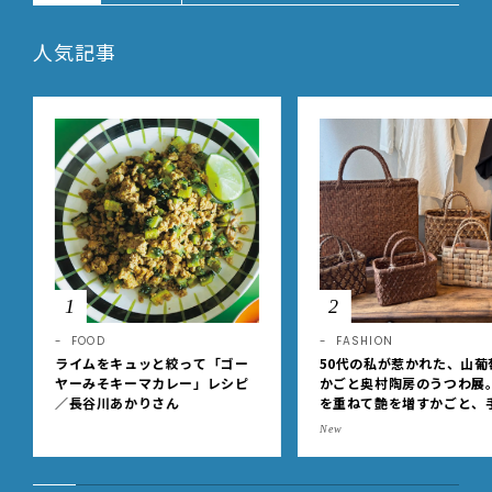
人気記事
1
2
FOOD
FASHION
ライムをキュッと絞って「ゴー
50代の私が惹かれた、山葡
ヤーみそキーマカレー」レシピ
かごと奥村陶房のうつわ展
／長谷川あかりさん
を重ねて艶を増すかごと、
事の美しさに出会いました
New
EE DAYS club tanpopo