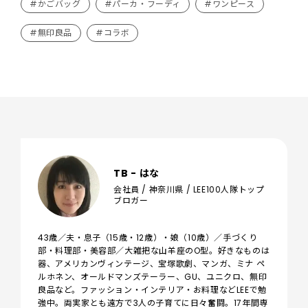
#かごバッグ
#パーカ・フーディ
#ワンピース
#無印良品
#コラボ
TB - はな
会社員 / 神奈川県 / LEE100人隊トップ
ブロガー
43歳／夫・息子（15歳・12歳）・娘（10歳）／手づくり
部・料理部・美容部／大雑把な山羊座のO型。好きなものは
器、アメリカンヴィンテージ、宝塚歌劇、マンガ、ミナ ペ
ルホネン、オールドマンズテーラー、GU、ユニクロ、無印
良品など。ファッション・インテリア・お料理などLEEで勉
強中。両実家とも遠方で3人の子育てに日々奮闘。17年間専