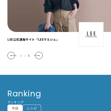
「LEE DAYS」本物志向にときめく。大人カ
ジュアル＆暮らしの雑貨
2
|
5
Ranking
ランキング
今日
レシピ