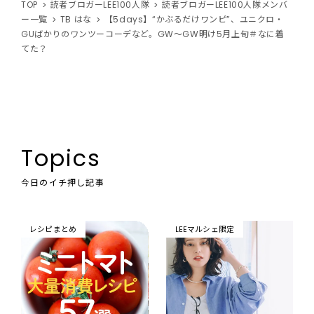
TOP
読者ブロガーLEE100人隊
読者ブロガーLEE100人隊メンバ
ー一覧
TB はな
【5days】“かぶるだけワンピ”、ユニクロ・
GUばかりのワンツーコーデなど。GW～GW明け5月上旬＃なに着
てた？
Topics
今日のイチ押し記事
レシピまとめ
LEEマルシェ限定