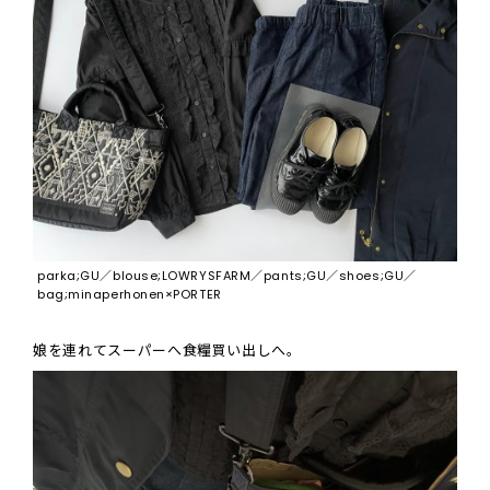
parka;GU／blouse;LOWRYSFARM／pants;GU／shoes;GU／
bag;minaperhonen×PORTER
娘を連れてスーパーへ食糧買い出しへ。