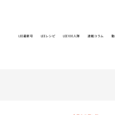
LEE最新号
LEEレシピ
LEE100人隊
連載コラム
動