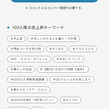
※ コメントにはメンバー登録が必要です。
100人隊の急上昇キーワード
#手土産
#涼しいをかなえる暑さ・汗対策
#帰省コーデ＆持ち物
#サンダル
#ベストコスメ
#PC・カメラ・ガジェット
#水出しドリンク
#暮らしの名品
#【国内】お出かけ記録【海外】
#LEE100人隊新隊員募集
#LEEマルシェのお気に入り
#夏のスキンケア・コスメ
#LEE2026年8・9月号レビュー
#ユニクロ