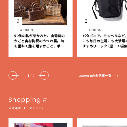
1
2
FASHION
FASHION
50代の私が惹かれた、山葡萄の
パタゴニア、モンベルなど
かごと奥村陶房のうつわ展。時
にも毎日の生活にも大活躍
を重ねて艶を増すかごと、手仕
すすめリュック5選 ＜編
事の美しさに出会いました。【L
レクト＞【LEEマルシェ】
EE DAYS club tanpopo】
LEEwebの全記事一覧
1
|
10
Shopping
公式通販「LEEマルシェ」