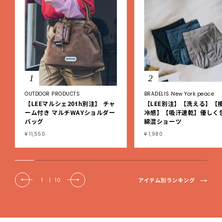
1
2
OUTDOOR PRODUCTS
BRADELIS New York peace
【LEEマルシェ20th別注】 チャ
【LEE別注】【洗える】【
ーム付き マルチWAYショルダー
冷感】【吸汗速乾】優しく
バッグ
綿混ショーツ
¥ 11,550
¥ 1,980
アイテム別ランキング
1
|
10