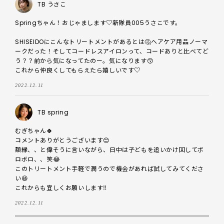
TB うさこ
Springちゃん！おじゃまします♡新隊員005うさこです。

SHISEIDOにこんなトリートメントがあるとは🤔ヘアケア用品ノーマ
ークだった！そしてコードレスアイロンって、コードありと比べてど
う？？前から気になってたのー。気になります😙

これから仲良くしてもらえたら嬉しいです♡
2022.12.11
TB spring
むぎちゃん🍀

コメントありがとうございます😊

額縁、、と偉そうに言いながら、日中は子どもを追いかけ回してボ
ロボロ、、笑😂

このトリートメント手軽で潤うので機会があれば試してみてくださ
い😆

これからも宜しくお願いします‼️
2022.12.11