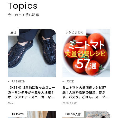
Topics
今日のイチ押し記事
注目
レシピまとめ
FASHION
FOOD
【KEEN】5年前に買ったスニー
ミニトマト大量消費レシピ57
カーサンダルが今夏も大活躍！
選！人気料理家の副菜、おか
オープンエア・スニーカーなら
ず、パスタ、ごはん、スープま
涼しくて歩きやすい【LEE編集
で【保存版】
New
2026.08.05
部の「お気に入り、語らせ
て！」#71】
LEE DAYS
LEE100人隊