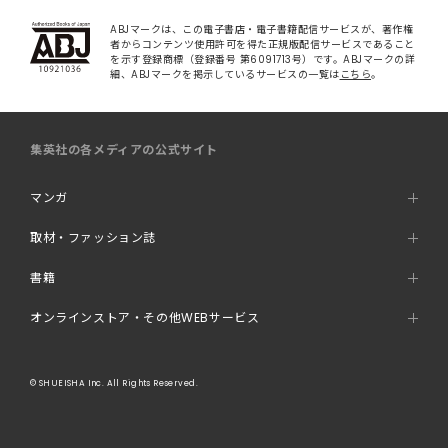
ABJマークは、この電子書店・電子書籍配信サービスが、著作権
者からコンテンツ使用許可を得た正規版配信サービスであること
を示す登録商標（登録番号 第6091713号）です。ABJマークの詳
細、ABJマークを掲示しているサービスの一覧は
こちら
。
集英社の各メディアの公式サイト
マンガ
取材・ファッション誌
書籍
オンラインストア・その他WEBサービス
© SHUEISHA Inc. All Rights Reserved.