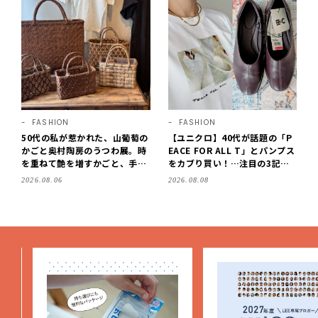
FASHION
FASHION
50代の私が惹かれた、山葡萄の
【ユニクロ】40代が話題の「P
かごと奥村陶房のうつわ展。時
EACE FOR ALL T」とパンプス
を重ねて艶を増すかごと、手仕
をカブり買い！…注目の3記事
事の美しさに出会いました。
をチェック♪【LEE100人隊・2
2026.08.06
2026.08.08
【LEE DAYS club tanpopo】
026】