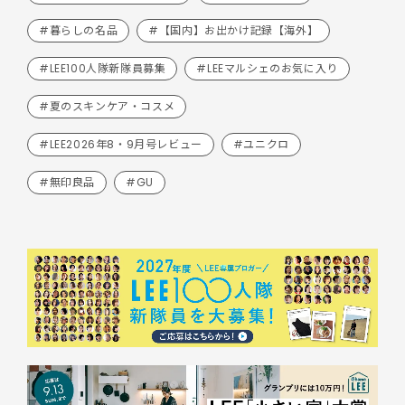
#暮らしの名品
#【国内】お出かけ記録【海外】
#LEE100人隊新隊員募集
#LEEマルシェのお気に入り
#夏のスキンケア・コスメ
#LEE2026年8・9月号レビュー
#ユニクロ
#無印良品
#GU