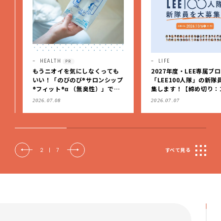
HEALTH
LIFE
PR
もうニオイを気にしなくっても
2027年度・LEE専属ブロガ
いい！「のびのび®サロンシップ
「LEE100人隊」の新隊員
®フィット®α （無臭性）」で、
集します！【締め切り：10/
肩こりや足腰のダルさを出先で
（火）】
2026.07.08
2026.07.07
もケア
2
|
7
すべて見る