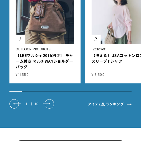
1
2
OUTDOOR PRODUCTS
12closet
【LEEマルシェ20th別注】 チャ
【洗える】USAコットンロ
ーム付き マルチWAYショルダー
スリーブTシャツ
バッグ
¥ 11,550
¥ 5,500
アイテム別ランキング
1
|
10