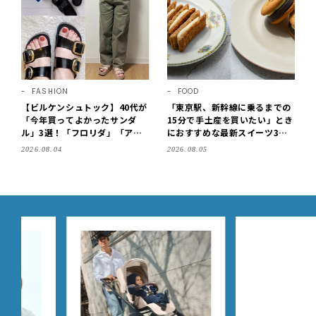
FASHION
FOOD
【ビルケンシュトック】40代が
「東京駅、新幹線に乗るまでの
「今年買ってよかったサンダ
15分で手土産を買いたい」とき
ル」3選！「フロリダ」「アリ
におすすめな最新スイーツ3選
ゾナ」の履き心地＆サイズ選び
【東京駅改札内・朝8時開店】
2026.08.04
2026.08.05
もご紹介【LEE100人隊・202
6】