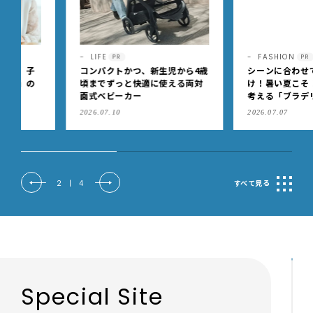
LIFE
FASHION
PR
PR
コンパクトかつ、新生児から4歳
シーンに合わせて賢く使い
頃までずっと快適に使える両対
け！暑い夏こそ！ 予定あり
面式ベビーカー
考える「ブラデリスニュー
ク」の快適ブラジャー
2026.07.10
2026.07.07
2
|
4
すべて見る
Special Site