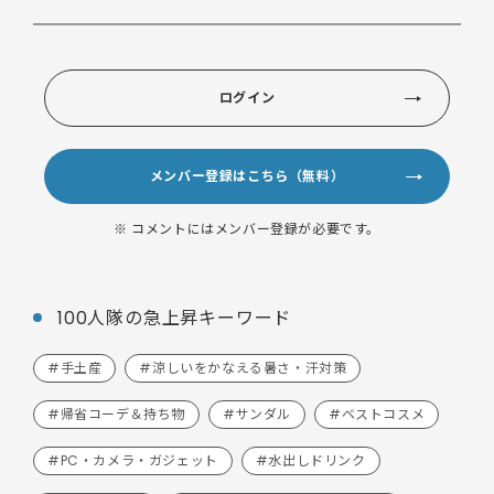
ログイン
メンバー登録はこちら（無料）
※ コメントにはメンバー登録が必要です。
100人隊の急上昇キーワード
#手土産
#涼しいをかなえる暑さ・汗対策
#帰省コーデ＆持ち物
#サンダル
#ベストコスメ
#PC・カメラ・ガジェット
#水出しドリンク