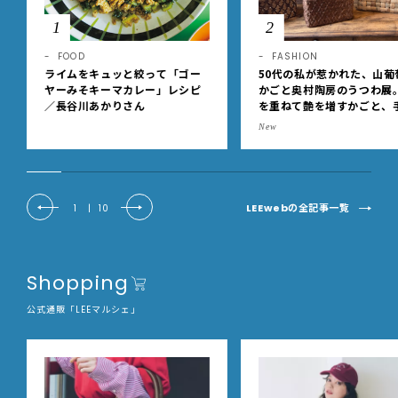
1
2
FOOD
FASHION
ライムをキュッと絞って「ゴー
50代の私が惹かれた、山葡
ヤーみそキーマカレー」レシピ
かごと奥村陶房のうつわ展
／長谷川あかりさん
を重ねて艶を増すかごと、
事の美しさに出会いました
New
EE DAYS club tanpopo
LEEwebの全記事一覧
1
|
10
Shopping
公式通販「LEEマルシェ」