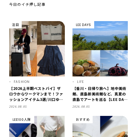
今日のイチ押し記事
注目
LEE DAYS
FASHION
LIFE
【2026上半期ベストバイ】ザ
【香川・日帰り旅へ】地中美術
ロウからワークマンまで！ファ
館、直島新美術館など、真夏の
ッションアイテム3選/川口ゆか
直島でアートを巡る【LEE DAY
り
S club ミワコ】
2026.08.05
2026.08.05
LEE100人隊
おすすめ