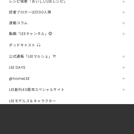
レシピ検索「おいしいLEEレシピ」
読者ブロガーLEE100人隊
連載コラム
動画「LEEチャンネル」
ポッドキャスト
公式通販「LEEマルシェ」
LEE DAYS
@homeLEE
LEE創刊40周年スペシャルサイト
LEEモデルズ＆キャラクター
プレゼント
LEEからのお知らせ