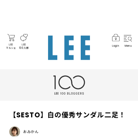
LEE
LEE
Login
Menu
マルシェ
100人隊
【SESTO】白の優秀サンダル二足！
おみかん