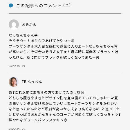
この記事へのコメント
( 2 )
おみかん
なっちんちゃん❤️

そうそうー！あちらであげてたやつー😊

ブーツサンダル大人目な感じでお気に入りよー✨なっちんちゃん背
が高いからこそ似合いそう💕女子友と遊ぶ時に是非🌟ブラックと迷
ったけど、秋に向けてブラックも欲しくなって来たー笑
2022.07.21
TB なっちん
あ❣️これ以前にあちらの方であげてたのよね🤩

どちらも履きやすさとデザイン性を兼ね備えていておしゃれー💕夏
の白いサンダル抜け感が出ていいよねー✨ブーツサンダルかわいい
なと思ってたんだけど私背が高いから夫より高くなるの…と思ってた
けどやっぱりおみかんちゃんのコーデが可愛くて欲しくなっちゃう❣️
鮮やかなグリーンパンツステキっ😍
2022.07.20