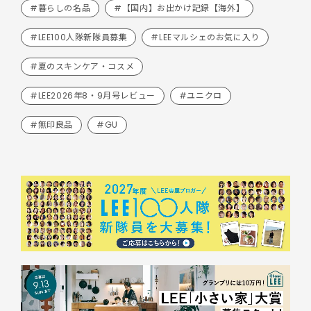
#暮らしの名品
#【国内】お出かけ記録【海外】
#LEE100人隊新隊員募集
#LEEマルシェのお気に入り
#夏のスキンケア・コスメ
#LEE2026年8・9月号レビュー
#ユニクロ
#無印良品
#GU