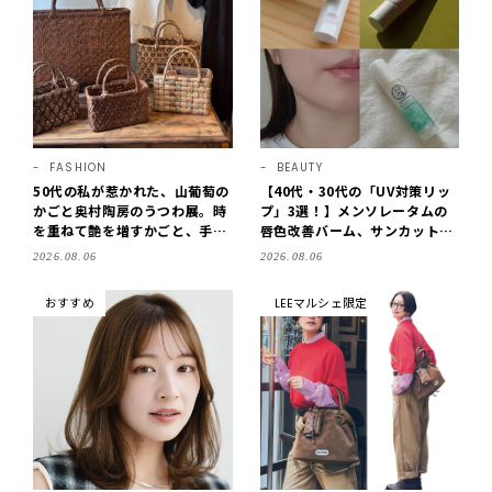
FASHION
BEAUTY
50代の私が惹かれた、山葡萄の
【40代・30代の「UV対策リッ
かごと奥村陶房のうつわ展。時
プ」3選！】メンソレータムの
を重ねて艶を増すかごと、手仕
唇色改善バーム、サンカットな
事の美しさに出会いました。
どを「夏の紫外線対策」に愛用
2026.08.06
2026.08.06
【LEE DAYS club tanpopo】
中です【LEE読者のイチ押しコ
スメ・2026】
おすすめ
LEEマルシェ限定