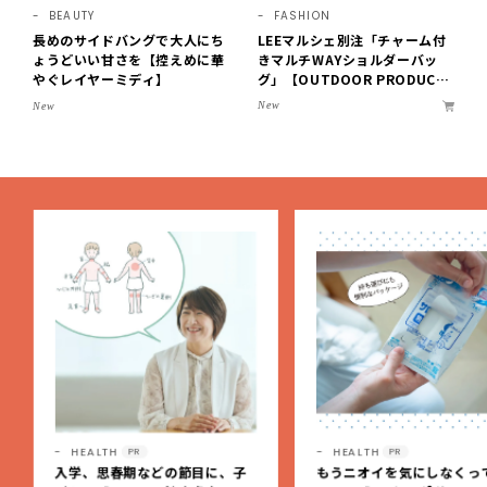
BEAUTY
FASHION
長めのサイドバングで大人にち
LEEマルシェ別注「チャーム付
ょうどいい甘さを【控えめに華
きマルチWAYショルダーバッ
やぐレイヤーミディ】
グ」【OUTDOOR PRODUCT
S ×LEE100人隊】第3弾はリッ
New
New
チ映えにこだわり！
HEALTH
HEALTH
PR
PR
入学、思春期などの節目に、子
もうニオイを気にしなくっ