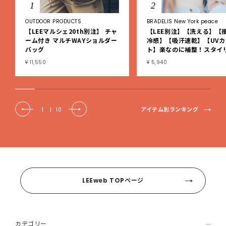
1
2
OUTDOOR PRODUCTS
BRADELIS New York peace
【LEEマルシェ20th別注】 チャ
【LEE別注】【洗える】【
ーム付き マルチWAYショルダー
冷感】【吸汗速乾】【UVカ
バッグ
ト】楽なのに補整！スタイ
シュ綿混ブラキャミ
¥ 11,550
¥ 5,940
アイテム別ランキング
1
|
10
LEEweb TOPページ
カテゴリー