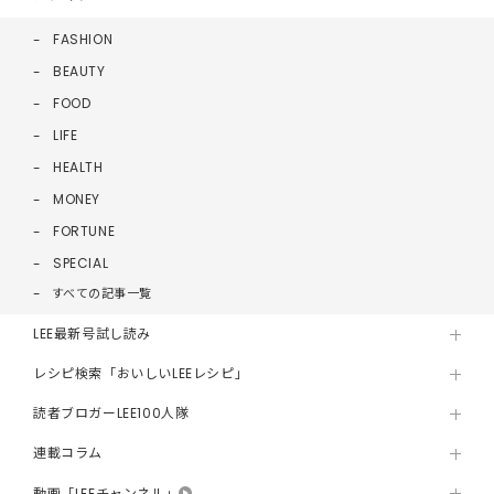
FASHION
BEAUTY
FOOD
LIFE
HEALTH
MONEY
FORTUNE
SPECIAL
すべての記事一覧
LEE最新号試し読み
レシピ検索「おいしいLEEレシピ」
読者ブロガーLEE100人隊
連載コラム
動画「LEEチャンネル」