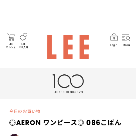
LEE
LEE
Login
Menu
マルシェ
100人隊
今日のお買い物
◎AERON ワンピース◎ 086こばん