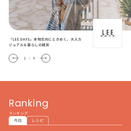
「LEE DAYS」本物志向にときめく。大人カ
ジュアル＆暮らしの雑貨
2
|
5
Ranking
ランキング
今日
レシピ