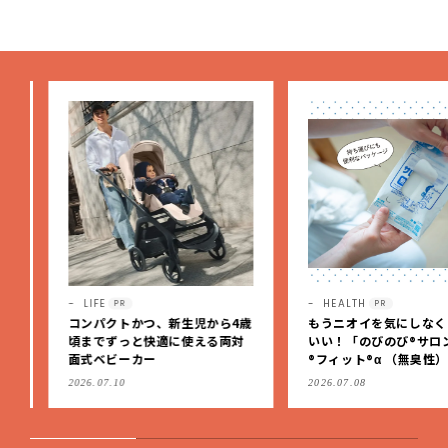
スメ・2026】
LIFE
HEALTH
PR
PR
コンパクトかつ、新生児から4歳
もうニオイを気にしなくっ
頃までずっと快適に使える両対
いい！「のびのび®サロン
面式ベビーカー
®フィット®α （無臭性）」
肩こりや足腰のダルさを出
2026.07.10
2026.07.08
もケア