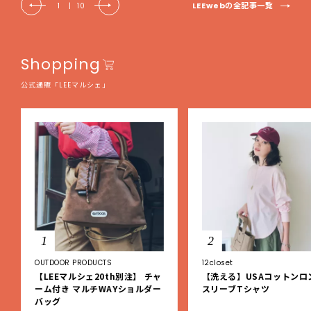
LEEwebの全記事一覧
1
|
10
Shopping
公式通販「LEEマルシェ」
1
2
OUTDOOR PRODUCTS
12closet
【LEEマルシェ20th別注】 チャ
【洗える】USAコットンロ
ーム付き マルチWAYショルダー
スリーブTシャツ
バッグ