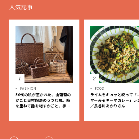
人気記事
1
2
FASHION
FOOD
50代の私が惹かれた、山葡萄の
ライムをキュッと絞って「
かごと奥村陶房のうつわ展。時
ヤーみそキーマカレー」レ
を重ねて艶を増すかごと、手仕
／長谷川あかりさん
事の美しさに出会いました。【L
EE DAYS club tanpopo】