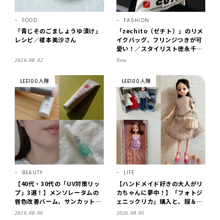
FOOD
FASHION
「青じそのごましょうゆ漬け」
「zechito（ゼチト）」のリメ
レシピ／榎本美沙さん
イクバッグ、フリンジつきが可
愛い！／スタイリスト徳永千夏
さん【おやこども名品】
2026.08.02
New
LEE100人隊
LEE100人隊
BEAUTY
LIFE
【40代・30代の「UV対策リッ
【ハンドメイド好きの大人がリ
プ」3選！】メンソレータムの
カちゃんに夢中！】「フォトジ
唇色改善バーム、サンカットな
ェニックリカ」購入と、服＆ク
どを「夏の紫外線対策」に愛用
ローゼットの手づくり実例をご
2026.08.06
2026.08.05
中です【LEE読者のイチ押しコ
紹介【LEE100人隊・2026】