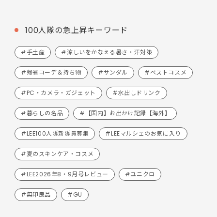
100人隊の急上昇キーワード
#手土産
#涼しいをかなえる暑さ・汗対策
#帰省コーデ＆持ち物
#サンダル
#ベストコスメ
#PC・カメラ・ガジェット
#水出しドリンク
#暮らしの名品
#【国内】お出かけ記録【海外】
#LEE100人隊新隊員募集
#LEEマルシェのお気に入り
#夏のスキンケア・コスメ
#LEE2026年8・9月号レビュー
#ユニクロ
#無印良品
#GU