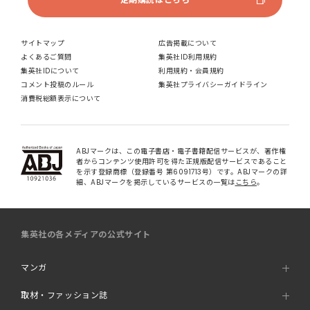
サイトマップ
広告掲載について
よくあるご質問
集英社ID利用規約
集英社IDについて
利用規約・会員規約
コメント投稿のルール
集英社プライバシーガイドライン
消費税総額表示について
ABJマークは、この電子書店・電子書籍配信サービスが、著作権
者からコンテンツ使用許可を得た正規版配信サービスであること
を示す登録商標（登録番号 第6091713号）です。ABJマークの詳
細、ABJマークを掲示しているサービスの一覧は
こちら
。
集英社の各メディアの公式サイト
マンガ
取材・ファッション誌