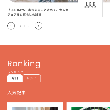
「LEE DAYS」本物志向にときめく。大人カ
ジュアル＆暮らしの雑貨
2
|
5
Ranking
ランキング
今日
レシピ
人気記事