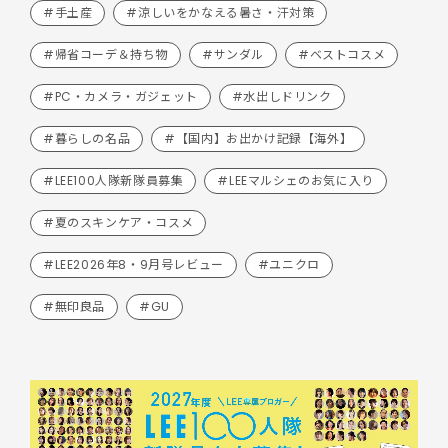
#手土産
#涼しいをかなえる暑さ・汗対策
#帰省コーデ＆持ち物
#サンダル
#ベストコスメ
#PC・カメラ・ガジェット
#水出しドリンク
#暮らしの名品
#【国内】お出かけ記録【海外】
#LEE100人隊新隊員募集
#LEEマルシェのお気に入り
#夏のスキンケア・コスメ
#LEE2026年8・9月号レビュー
#ユニクロ
#無印良品
#GU