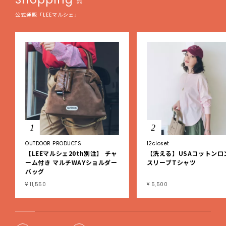
公式通販「LEEマルシェ」
1
2
OUTDOOR PRODUCTS
12closet
【LEEマルシェ20th別注】 チャ
【洗える】USAコットンロ
ーム付き マルチWAYショルダー
スリーブTシャツ
バッグ
¥ 11,550
¥ 5,500