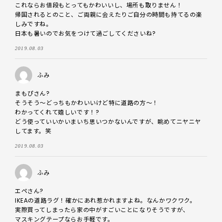
これならお値段もとってもかわいいし、場所も取りません！

帰国されるとのこと、ご両親に会えたりご自分の時間も持てるの楽
しみですね。

日本も暑いのでお気をつけて過ごしてくださいね?
2019.08.03
ふみ
まもぴさん?

そうそう～どっちもかわいいけど特に道路の方～！

わかってくれて嬉しいです！?

どう使っていいかいまいち思いつかないんですが、眺めてニヤニヤ
してます。笑
2019.08.03
ふみ
エペさん?

IKEAの道路ラグ！確かにあれ惹かれますよね。なんかワクワク。

実際買ってしまったら家の中がすごいことになりそうですが、

マスキングテープならお手軽です。
