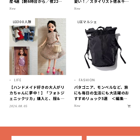
産4選【朝6時台から／夜22時
愛い！／スタイリスト徳永千夏
まで営業】
さん【おやこども名品】
New
New
LEE100人隊
LEEマルシェ
LIFE
FASHION
【ハンドメイド好きの大人がリ
パタゴニア、モンベルなど、旅
カちゃんに夢中！】「フォトジ
にも毎日の生活にも大活躍のお
ェニックリカ」購入と、服＆ク
すすめリュック5選 ＜編集部
ローゼットの手づくり実例をご
セレクト＞【LEEマルシェ】
New
2026.08.05
紹介【LEE100人隊・2026】