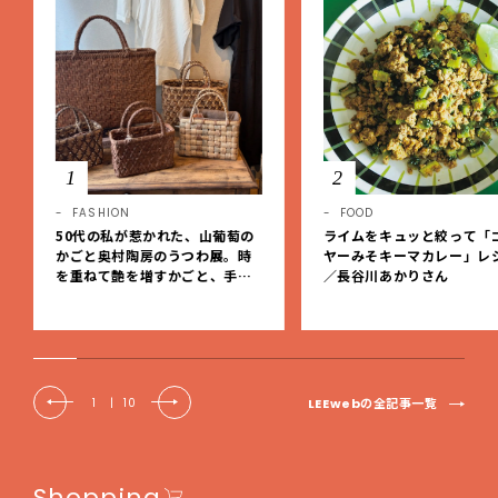
1
2
FASHION
FOOD
50代の私が惹かれた、山葡萄の
ライムをキュッと絞って「
かごと奥村陶房のうつわ展。時
ヤーみそキーマカレー」レ
を重ねて艶を増すかごと、手仕
／長谷川あかりさん
事の美しさに出会いました。【L
EE DAYS club tanpopo】
LEEwebの全記事一覧
1
|
10
Shopping