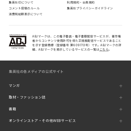
集英社IDについて
利用規約・会員規約
コメント投稿のルール
集英社プライバシーガイドライン
消費税総額表示について
ABJマークは、この電子書店・電子書籍配信サービスが、著作権
者からコンテンツ使用許可を得た正規版配信サービスであること
を示す登録商標（登録番号 第6091713号）です。ABJマークの詳
細、ABJマークを掲示しているサービスの一覧は
こちら
。
集英社の各メディアの公式サイト
マンガ
取材・ファッション誌
書籍
オンラインストア・その他WEBサービス