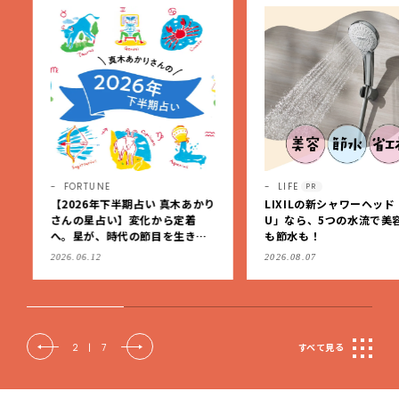
FORTUNE
LIFE
PR
【2026年下半期占い 真木あかり
LIXILの新シャワーヘッド「
さんの星占い】変化から定着
U」なら、5つの水流で美容
へ。星が、時代の節目を生きる
も節水も！
私たちを導く
2026.06.12
2026.08.07
2
|
7
すべて見る