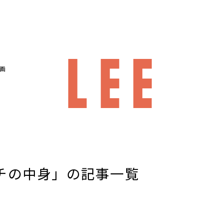
画
チの中身」
の記事一覧