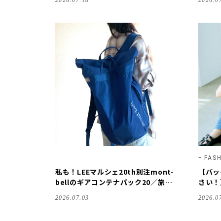
2026.07.18
2026.0
ody Unikko S
FAS
私も！LEEマルシェ20th別注mont-
【バッ
bellのギアコンテナパック20／旅行
さい！
や通勤、山登りetcどんな時も相棒
ーチは
2026.07.03
2026.0
に！