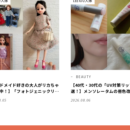
00人隊
LEE100人隊
BEAUTY
ドメイド好きの大人がリカちゃ
【40代・30代の「UV対策リッ
中！】「フォトジェニックリ
選！】メンソレータムの唇色
入と、服＆クローゼットの手づ
ム、サンカットなどを「夏の
8.05
2026.08.06
例をご紹介【LEE100人隊・20
策」に愛用中です【LEE読者
しコスメ・2026】