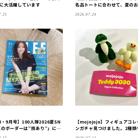
に大活躍しています
名品トートに合わせて、夏の
の相棒に♩【LEEマルシェ｜LEE
7.25
2026.07.24
人隊コラボ グローサリー・2W
モールトート】
8・9月号】100人隊2026夏SN
【mojojojo】フィギュアコ
夏のボーダーは”技あり”」に参
ンガチャ見つけました。2種類
した
ト！【カプセルトイ】