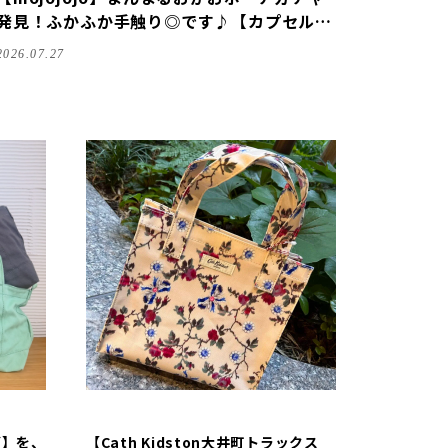
発見！ふかふか手触り◎です♪【カプセルト
イ】
2026.07.27
グ】を、
【Cath Kidston大井町トラックス