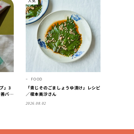
人気
FOOD
プ」3
「青じそのごましょうゆ漬け」レシピ
改善バー
／榎本美沙さん
紫外線対
2026.08.02
のイチ押