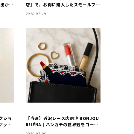
お出かけ
店】で、お得に購入したスモールブッ
100
クバッグが毎日大活躍です！
2026.07.19
AYス
レクショ
【当選】近沢レース店別注 BONJOU
ゲッ
R! IÉNA｜ハンカチの世界観をコーデ
ィネートで楽しんでみました