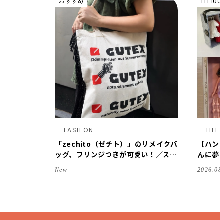
おすすめ
LEE1
FASHION
LIFE
「zechito（ゼチト）」のリメイクバ
【ハン
ッグ、フリンジつきが可愛い！／スタ
んに夢
イリスト徳永千夏さん【おやこども名
カ」購
New
2026.0
品】
くり実
26】