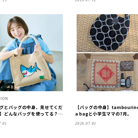
7.15
2026.07.12
HION
グとバッグの中身、見せてくだ
【バッグの中身】tambourine
】どんなバッグを使ってる？ポ
a bagと小学生ママの7月。
？今注目の7人を深掘り！
7.01
2026.07.01