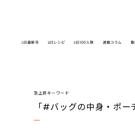
LEE最新号
LEEレシピ
LEE100人隊
連載コラム
動
急上昇キーワード
「#バッグの中身・ポー