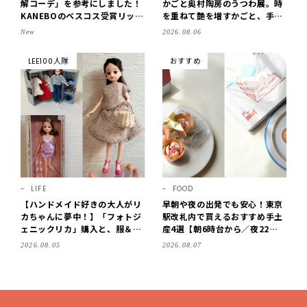
解コーデ」を参考にしました！
かごと奥村陶房のうつわ展。時
KANEBOのベスコス受賞リップ
を重ねて艶を増すかごと、手仕
購入も。LEE8・9月号を読んだ
事の美しさに出会いました。
New
2026.08.06
6人の感想【LEE100人隊のレビ
【LEE DAYS club tanpopo】
ューvol.6・2026】
LEE100人隊
おすすめ
LIFE
FOOD
【ハンドメイド好きの大人がリ
早朝や夜の出発でも安心！東京
カちゃんに夢中！】「フォトジ
駅改札内で買えるおすすめ手土
ェニックリカ」購入と、服＆ク
産4選【朝6時台から／夜22時
ローゼットの手づくり実例をご
まで営業】
2026.08.05
2026.08.07
紹介【LEE100人隊・2026】