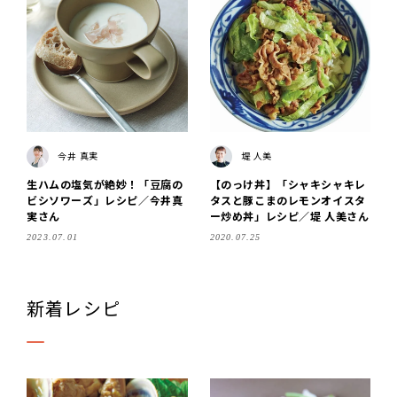
今井 真実
堤 人美
生ハムの塩気が絶妙！「豆腐の
【のっけ丼】「シャキシャキレ
ビシソワーズ」レシピ／今井真
タスと豚こまのレモンオイスタ
実さん
ー炒め丼」レシピ／堤 人美さん
2023.07.01
2020.07.25
新着レシピ