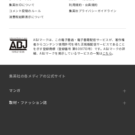
集英社IDについて
利用規約・会員規約
コメント投稿のルール
集英社プライバシーガイドライン
消費税総額表示について
ABJマークは、この電子書店・電子書籍配信サービスが、著作権
者からコンテンツ使用許可を得た正規版配信サービスであること
を示す登録商標（登録番号 第6091713号）です。ABJマークの詳
細、ABJマークを掲示しているサービスの一覧は
こちら
。
集英社の各メディアの公式サイト
マンガ
取材・ファッション誌
書籍
オンラインストア・その他WEBサービス