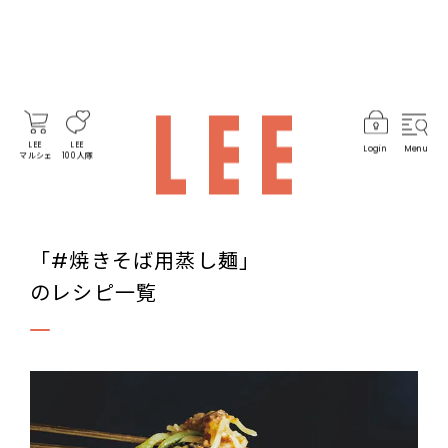
LEE
LEE
Login
Menu
マルシェ
100人隊
「#焼きそば用蒸し麺」
のレシピ一覧