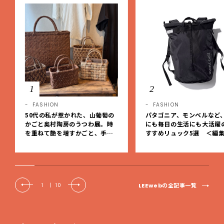
1
2
FASHION
FASHION
50代の私が惹かれた、山葡萄の
パタゴニア、モンベルなど
かごと奥村陶房のうつわ展。時
にも毎日の生活にも大活躍
を重ねて艶を増すかごと、手仕
すすめリュック5選 ＜編
事の美しさに出会いました。【L
レクト＞【LEEマルシェ】
EE DAYS club tanpopo】
LEEwebの全記事一覧
1
|
10