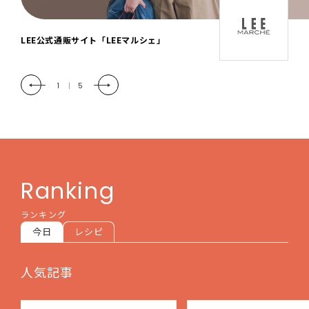
「LEE DAYS」本物志向にときめく。大人カ
ジュアル＆暮らしの雑貨
2
|
5
Ranking
ランキング
今日
レシピ
人気記事