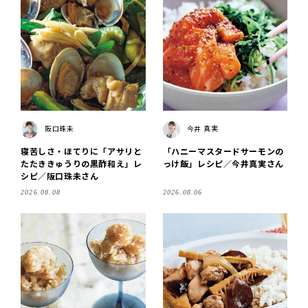
阪口珠未
今井 真実
寝苦しさ・ほてりに「アサリと
「ハニーマスタードサーモンの
たたききゅうりの黒酢和え」レ
っけ飯」レシピ／今井真実さん
シピ／阪口珠未さん
2026.08.08
2026.08.06