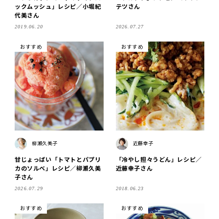
ックムッシュ」レシピ／小堀紀
テツさん
代美さん
2019.06.20
2026.07.27
おすすめ
おすすめ
柳瀬久美子
近藤幸子
甘じょっぱい「トマトとパプリ
「冷やし担々うどん」レシピ／
カのソルベ」レシピ／柳瀬久美
近藤幸子さん
子さん
2026.07.29
2018.06.23
おすすめ
おすすめ