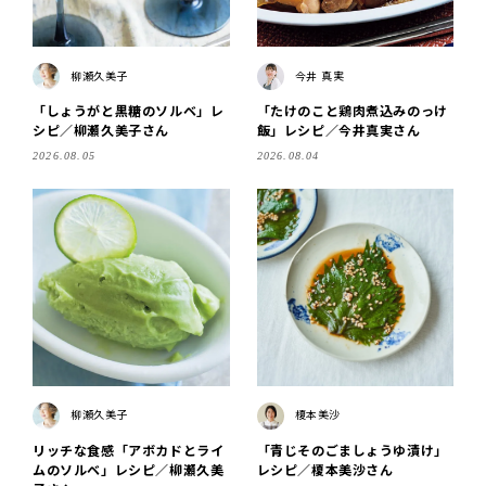
柳瀬久美子
今井 真実
「しょうがと黒糖のソルベ」レ
「たけのこと鶏肉煮込みのっけ
シピ／柳瀬久美子さん
飯」レシピ／今井真実さん
2026.08.05
2026.08.04
柳瀬久美子
榎本美沙
リッチな食感「アボカドとライ
「青じそのごましょうゆ漬け」
ムのソルベ」レシピ／柳瀬久美
レシピ／榎本美沙さん