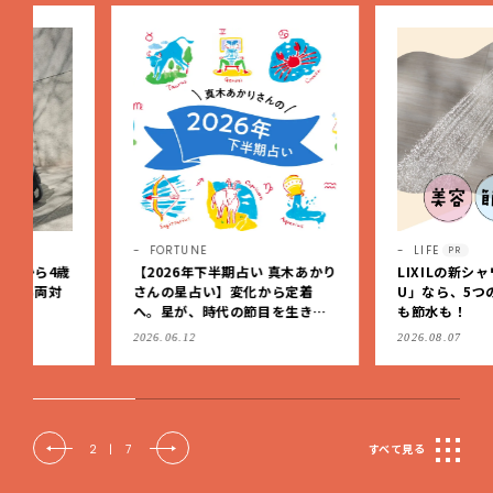
FORTUNE
LIFE
PR
【2026年下半期占い 真木あかり
LIXILの新シャワーヘッド「
さんの星占い】変化から定着
U」なら、5つの水流で美容
へ。星が、時代の節目を生きる
も節水も！
私たちを導く
2026.06.12
2026.08.07
2
|
7
すべて見る