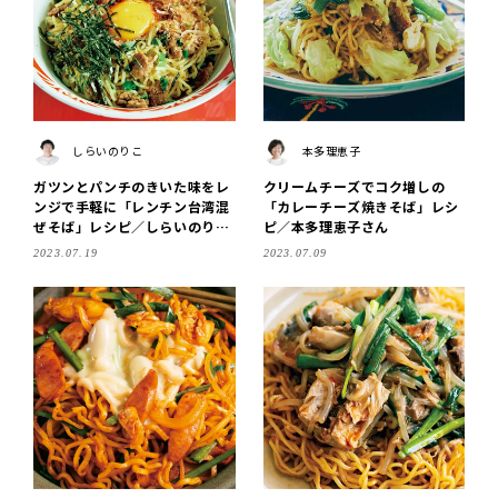
しらいのりこ
本多理恵子
ガツンとパンチのきいた味をレ
クリームチーズでコク増しの
ンジで手軽に「レンチン台湾混
「カレーチーズ焼きそば」レシ
ぜそば」レシピ／しらいのりこ
ピ／本多理恵子さん
さん
2023.07.19
2023.07.09