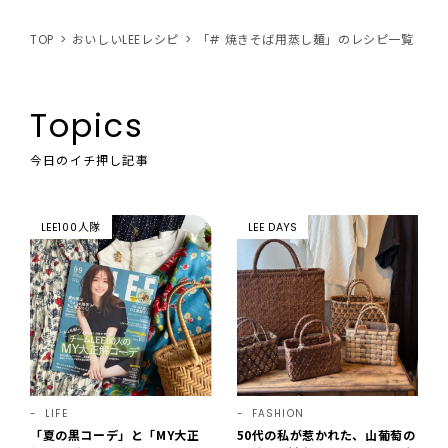
TOP
おいしいLEEレシピ
「# 焼きそば用蒸し麺」のレシピ一覧
Topics
今日のイチ押し記事
LEE100人隊
LEE DAYS
LIFE
FASHION
「夏の黒コーデ」と「MY大正
50代の私が惹かれた、山葡萄の