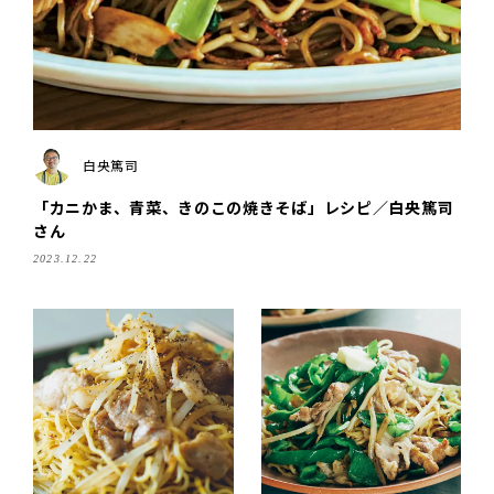
白央篤司
「カニかま、青菜、きのこの焼きそば」レシピ／白央篤司
さん
2023.12.22