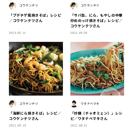
コウケンテツ
コウケンテツ
「プデチゲ風焼きそば」レシピ
「サバ缶、にら、もやしの中華
／コウケンテツさん
炒めのっけ焼きそば」レシピ／
コウケンテツさん
2023.05.11
2022.09.30
コウケンテツ
ワタナベマキ
「海鮮にら焼きそば」レシピ／
「炒麺（チャオミェン）」レシ
コウケンテツさん
ピ／ワタナベマキさん
2022.09.19
2022.08.31