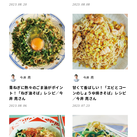
2023.08.20
2023.08.08
今井 亮
今井 亮
青ねぎに熱々のごま油がポイン
甘くて香ばしい！「エビとコー
ト！「ねぎ油そば」レシピ／今
ンのしょうゆ焼きそば」レシピ
井 亮さん
／今井 亮さん
2023.08.06
2023.07.23