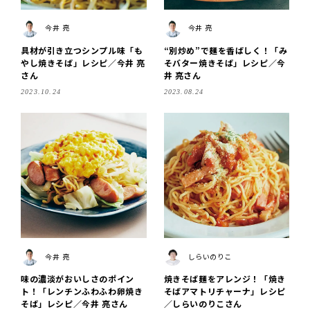
今井 亮
今井 亮
具材が引き立つシンプル味「も
“別炒め”で麺を香ばしく！「み
やし焼きそば」レシピ／今井 亮
そバター焼きそば」レシピ／今
さん
井 亮さん
2023.10.24
2023.08.24
今井 亮
しらいのりこ
味の濃淡がおいしさのポイン
焼きそば麺をアレンジ！「焼き
ト！「レンチンふわふわ卵焼き
そばアマトリチャーナ」レシピ
そば」レシピ／今井 亮さん
／しらいのりこさん