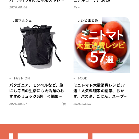
フリーなはき心地！
2026.08.08
New
LEEマルシェ
レシピまとめ
FASHION
FOOD
パタゴニア、モンベルなど、旅
ミニトマト大量消費レシピ57
にも毎日の生活にも大活躍のお
選！人気料理家の副菜、おか
すすめリュック5選 ＜編集部
ず、パスタ、ごはん、スープま
セレクト＞【LEEマルシェ】
で【保存版】
2026.08.07
2026.08.05