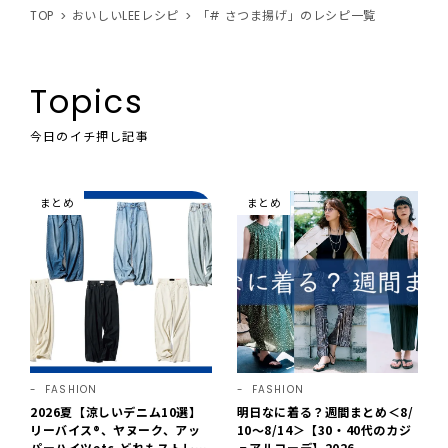
TOP
おいしいLEEレシピ
「# さつま揚げ」のレシピ一覧
Topics
今日のイチ押し記事
まとめ
まとめ
FASHION
FASHION
2026夏【涼しいデニム10選】
明日なに着る？週間まとめ＜8/
リーバイス®、ヤヌーク、アッ
10～8/14＞【30・40代のカジ
パーハイツetc.どれもストレス
ュアルコーデ】2026