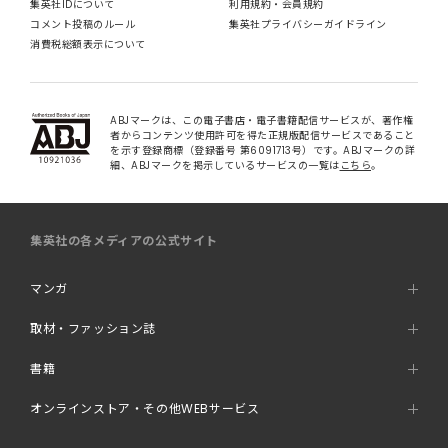
集英社IDについて
利用規約・会員規約
コメント投稿のルール
集英社プライバシーガイドライン
消費税総額表示について
ABJマークは、この電子書店・電子書籍配信サービスが、著作権
者からコンテンツ使用許可を得た正規版配信サービスであること
を示す登録商標（登録番号 第6091713号）です。ABJマークの詳
細、ABJマークを掲示しているサービスの一覧は
こちら
。
集英社の各メディアの公式サイト
マンガ
取材・ファッション誌
書籍
オンラインストア・その他WEBサービス