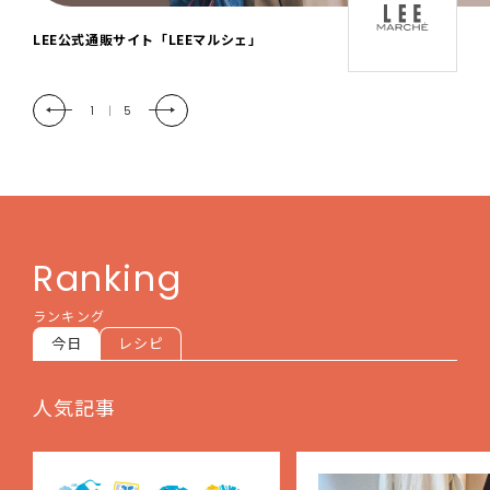
「LEE DAYS」本物志向にときめく。大人カ
ジュアル＆暮らしの雑貨
2
|
5
Ranking
ランキング
今日
レシピ
人気記事