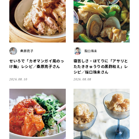
桑原亮子
阪口珠未
せいろで「カオマンガイ風のっ
寝苦しさ・ほてりに「アサリと
け飯」レシピ／桑原亮子さん
たたききゅうりの黒酢和え」レ
シピ／阪口珠未さん
2026.08.10
2026.08.08