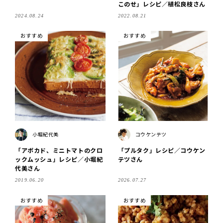
このせ」レシピ／植松良枝さん
2024.08.24
2022.08.21
おすすめ
おすすめ
小堀紀代美
コウケンテツ
「アボカド、ミニトマトのクロ
「プルタク」レシピ／コウケン
ックムッシュ」レシピ／小堀紀
テツさん
代美さん
2019.06.20
2026.07.27
おすすめ
おすすめ