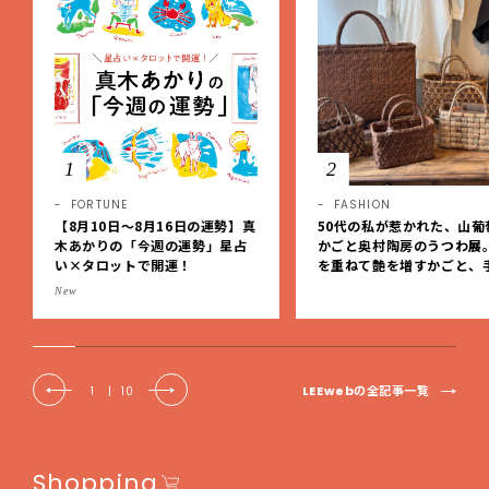
1
2
FORTUNE
FASHION
【8月10日〜8月16日の運勢】真
50代の私が惹かれた、山葡
木あかりの「今週の運勢」星占
かごと奥村陶房のうつわ展
い×タロットで開運！
を重ねて艶を増すかごと、
事の美しさに出会いました
New
EE DAYS club tanpopo
LEEwebの全記事一覧
1
|
10
Shopping