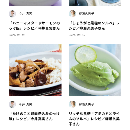
今井 真実
柳瀬久美子
「ハニーマスタードサーモンの
「しょうがと黒糖のソルベ」レ
っけ飯」レシピ／今井真実さん
シピ／柳瀬久美子さん
2026.08.06
2026.08.05
今井 真実
柳瀬久美子
「たけのこと鶏肉煮込みのっけ
リッチな食感「アボカドとライ
飯」レシピ／今井真実さん
ムのソルベ」レシピ／柳瀬久美
子さん