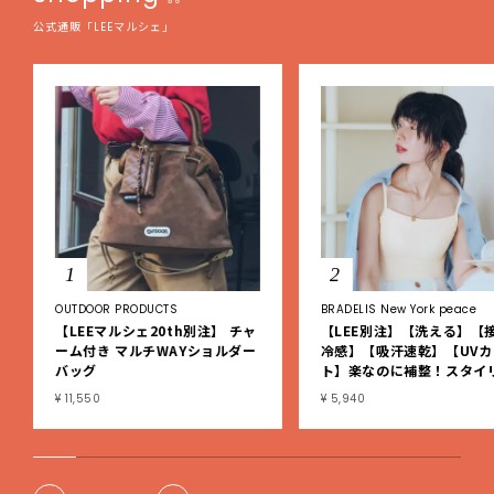
公式通販「LEEマルシェ」
1
2
OUTDOOR PRODUCTS
BRADELIS New York peace
【LEEマルシェ20th別注】 チャ
【LEE別注】【洗える】【
ーム付き マルチWAYショルダー
冷感】【吸汗速乾】【UVカ
バッグ
ト】楽なのに補整！スタイ
シュ綿混ブラキャミ
¥ 11,550
¥ 5,940