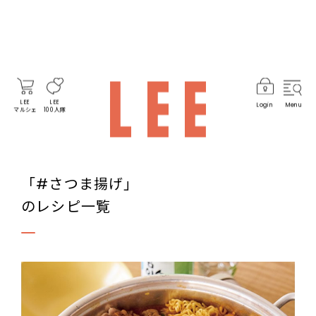
LEE
LEE
Login
Menu
マルシェ
100人隊
「#さつま揚げ」
のレシピ一覧