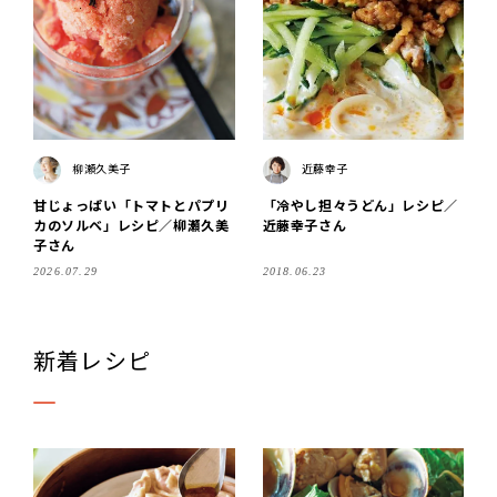
柳瀬久美子
近藤幸子
甘じょっぱい「トマトとパプリ
「冷やし担々うどん」レシピ／
カのソルベ」レシピ／柳瀬久美
近藤幸子さん
子さん
2026.07.29
2018.06.23
新着レシピ