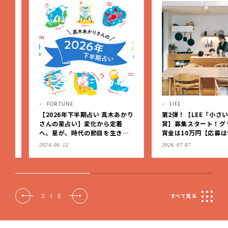
FORTUNE
LIFE
【2026年下半期占い 真木あかり
第2弾！【LEE「小さい家
さんの星占い】変化から定着
賞】募集スタート！グラン
へ。星が、時代の節目を生きる
賞金は10万円【応募は9月1
私たちを導く
（日）まで】
2026.06.12
2026.07.07
2
|
5
すべて見る