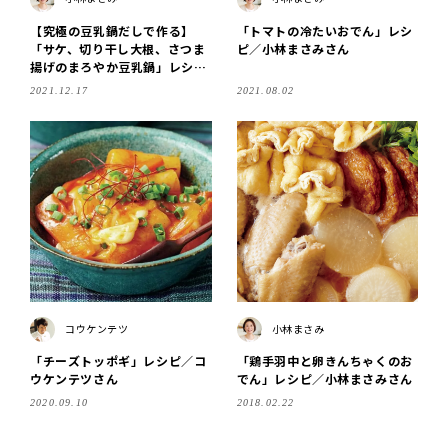
【究極の豆乳鍋だしで作る】
「トマトの冷たいおでん」レシ
「サケ、切り干し大根、さつま
ピ／小林まさみさん
揚げのまろやか豆乳鍋」レシピ
／小林まさみさん
2021.12.17
2021.08.02
コウケンテツ
小林まさみ
「チーズトッポギ」レシピ／コ
「鶏手羽中と卵きんちゃくのお
ウケンテツさん
でん」レシピ／小林まさみさん
2020.09.10
2018.02.22