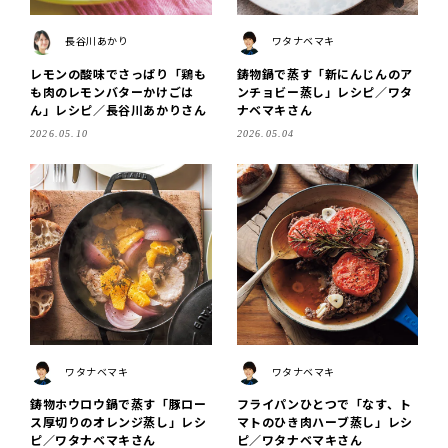
長谷川あかり
ワタナベマキ
レモンの酸味でさっぱり「鶏も
鋳物鍋で蒸す「新にんじんのア
も肉のレモンバターかけごは
ンチョビー蒸し」レシピ／ワタ
ん」レシピ／長谷川あかりさん
ナベマキさん
2026.05.10
2026.05.04
ワタナベマキ
ワタナベマキ
鋳物ホウロウ鍋で蒸す「豚ロー
フライパンひとつで「なす、ト
ス厚切りのオレンジ蒸し」レシ
マトのひき肉ハーブ蒸し」レシ
ピ／ワタナベマキさん
ピ／ワタナベマキさん