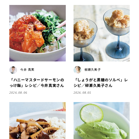
今井 真実
柳瀬久美子
「ハニーマスタードサーモンの
「しょうがと黒糖のソルベ」レ
っけ飯」レシピ／今井真実さん
シピ／柳瀬久美子さん
2026.08.06
2026.08.05