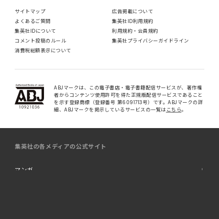
サイトマップ
広告掲載について
よくあるご質問
集英社ID利用規約
集英社IDについて
利用規約・会員規約
コメント投稿のルール
集英社プライバシーガイドライン
消費税総額表示について
ABJマークは、この電子書店・電子書籍配信サービスが、著作権
者からコンテンツ使用許可を得た正規版配信サービスであること
を示す登録商標（登録番号 第6091713号）です。ABJマークの詳
細、ABJマークを掲示しているサービスの一覧は
こちら
。
集英社の各メディアの公式サイト
マンガ
取材・ファッション誌
書籍