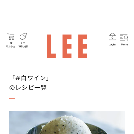
LEE
LEE
Login
Menu
マルシェ
100人隊
「#白ワイン」
のレシピ一覧