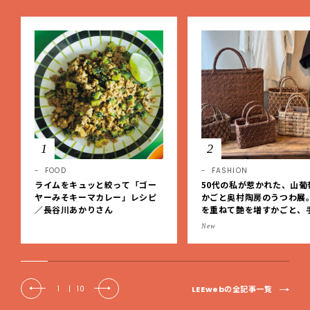
1
2
FOOD
FASHION
ライムをキュッと絞って「ゴー
50代の私が惹かれた、山葡
ヤーみそキーマカレー」レシピ
かごと奥村陶房のうつわ展
／長谷川あかりさん
を重ねて艶を増すかごと、
事の美しさに出会いました
New
EE DAYS club tanpopo
LEEwebの全記事一覧
1
|
10