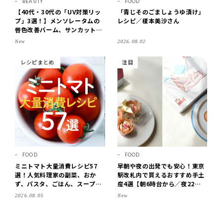
BEAUTY
FOOD
【40代・30代の「UV対策リッ
「青じそのごましょうゆ漬け」
プ」3選！】メンソレータムの
レシピ／榎本美沙さん
唇色改善バーム、サンカットな
どを「夏の紫外線対策」に愛用
New
2026.08.02
中です【LEE読者のイチ押しコ
スメ・2026】
レシピまとめ
注目
FOOD
FOOD
ミニトマト大量消費レシピ57
早朝や夜の出発でも安心！東京
選！人気料理家の副菜、おか
駅改札内で買えるおすすめ手土
ず、パスタ、ごはん、スープま
産4選【朝6時台から／夜22時
で【保存版】
まで営業】
2026.08.05
New