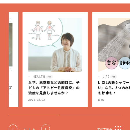
HEALTH
LIFE
PR
PR
入学、思春期などの節目に、子
LIXILの新シャワーヘッド「
どもの「アトピー性皮膚炎」の
U」なら、5つの水流で美容
治療を見直しませんか？
も節水も！
2026.08.03
New
2
|
4
すべて見る