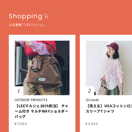
Shopping
公式通販「LEEマルシェ」
1
2
OUTDOOR PRODUCTS
12closet
【LEEマルシェ20th別注】 チャ
【洗える】USAコットンロ
ーム付き マルチWAYショルダー
スリーブTシャツ
バッグ
¥ 11,550
¥ 5,500