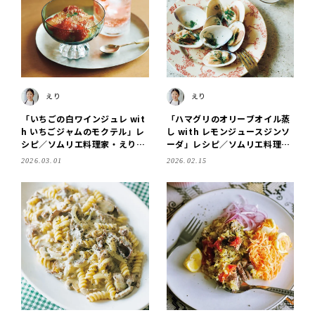
えり
えり
「いちごの白ワインジュレ wit
「ハマグリのオリーブオイル蒸
h いちごジャムのモクテル」レ
し with レモンジュースジンソ
シピ／ソムリエ料理家・えりさ
ーダ」レシピ／ソムリエ料理
ん
家・えりさん
2026.03.01
2026.02.15