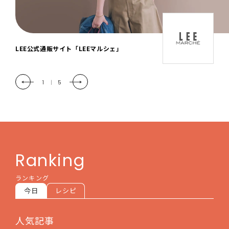
「LEE DAYS」本物志向にときめく。大人カ
ジュアル＆暮らしの雑貨
2
|
5
Ranking
ランキング
今日
レシピ
人気記事