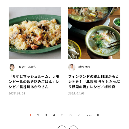
長谷川あかり
植松良枝
「サケとマッシュルーム、レモ
フィンランドの郷土料理からヒ
ンピールの炊き込みごはん」レ
ントを！「北欧風 サケとたっぷ
シピ／長谷川あかりさん
り野菜の鍋」レシピ／植松良枝
さん
2025.03.28
2025.01.03
1
2
3
4
5
6
7
11
・・・