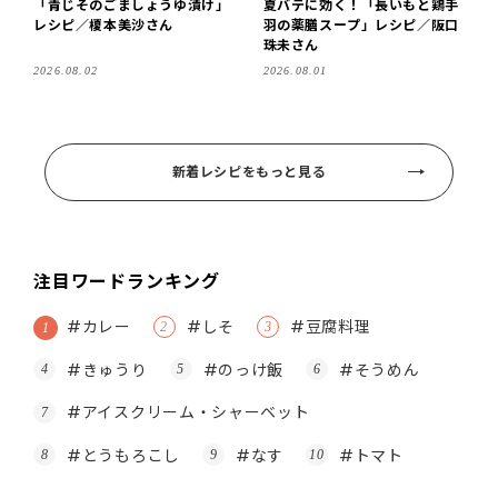
「青じそのごましょうゆ漬け」
夏バテに効く！「長いもと鶏手
レシピ／榎本美沙さん
羽の薬膳スープ」レシピ／阪口
珠未さん
2026.08.02
2026.08.01
新着レシピをもっと見る
注目ワードランキング
#カレー
#しそ
#豆腐料理
#きゅうり
#のっけ飯
#そうめん
#アイスクリーム・シャーベット
#とうもろこし
#なす
#トマト