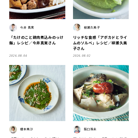
今井 真実
柳瀬久美子
「たけのこと鶏肉煮込みのっけ
リッチな食感「アボカドとライ
飯」レシピ／今井真実さん
ムのソルベ」レシピ／柳瀬久美
子さん
2026.08.04
2026.08.02
榎本美沙
阪口珠未