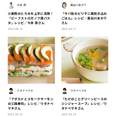
今井 亮
長谷川あかり
小麦粉のとろみを上手に活用！
「サバ缶のビリヤニ風炊き込み
「ビーフストロガノフ風パス
ごはん」レシピ／長谷川あかり
タ」レシピ／今井 亮さん
さん
2025.08.13
2025.04.27
ワタナベマキ
ワタナベマキ
「アボカドとスモークサーモン
「たけのことグリーンピースの
の三段寿司」レシピ／ワタナベ
ジンジャースープ」レシピ／ワ
マキさん
タナベマキさん
2025.04.22
2025.04.19