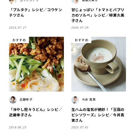
コウケンテツ
柳瀬久美子
「プルタク」レシピ／コウケン
甘じょっぱい「トマトとパプリ
テツさん
カのソルベ」レシピ／柳瀬久美
子さん
2026.07.27
2026.07.29
おすすめ
おすすめ
近藤幸子
今井 真実
「冷やし担々うどん」レシピ／
生ハムの塩気が絶妙！「豆腐の
近藤幸子さん
ビシソワーズ」レシピ／今井真
実さん
2018.06.23
2023.07.01