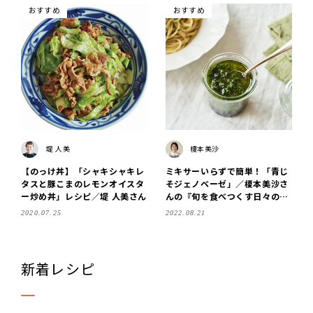
おすすめ
おすすめ
堤 人美
榎本美沙
【のっけ丼】「シャキシャキレ
ミキサーいらずで簡単！「青じ
タスと豚こまのレモンオイスタ
そジェノベーゼ」／榎本美沙さ
ー炒め丼」レシピ／堤 人美さん
んの『旬を食べつくす日々の食
卓』
2020.07.25
2022.08.21
新着レシピ