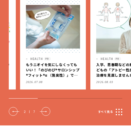
HEALTH
HEALTH
PR
PR
もうニオイを気にしなくっても
入学、思春期などの節目に
いい！「のびのび®サロンシップ
どもの「アトピー性皮膚炎
®フィット®α （無臭性）」で、
治療を見直しませんか？
肩こりや足腰のダルさを出先で
2026.07.08
2026.08.03
もケア
2
|
7
すべて見る