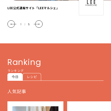
「LEE DAYS」本物志向にときめく。大人カ
ジュアル＆暮らしの雑貨
2
|
5
Ranking
ランキング
今日
レシピ
人気記事