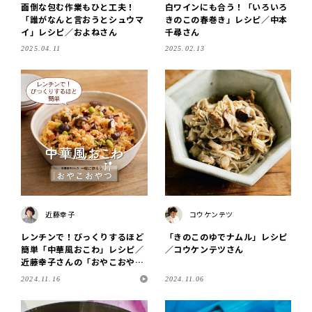
面倒な包む作業もひと工夫！
白ワインにも合う！「いろいろ
「誰がなんと言おうとシュウマ
きのこの春巻き」レシピ／中本
イ」レシピ／およねさん
千尋さん
2025.04.11
2025.02.13
近藤幸子
コウケンテツ
レンチンで！びっくりするほど
「きのこのゆでナムル」レシピ
簡単「中華風おこわ」レシピ／
／コウケンテツさん
近藤幸子さんの「おやこおや
つ」
2024.11.16
2024.11.06