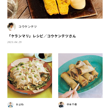
コウケンテツ
「ケランマリ」レシピ／コウケンテツさん
2025.04.29
およね
中本千尋