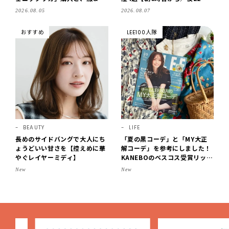
ローゼットの手づくり実例をご
まで営業】
2026.08.05
2026.08.07
紹介【LEE100人隊・2026】
おすすめ
LEE100人隊
BEAUTY
LIFE
長めのサイドバングで大人にち
「夏の黒コーデ」と「MY大正
ょうどいい甘さを【控えめに華
解コーデ」を参考にしました！
やぐレイヤーミディ】
KANEBOのベスコス受賞リップ
購入も。LEE8・9月号を読んだ
New
New
6人の感想【LEE100人隊のレビ
ューvol.6・2026】