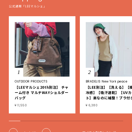
公式通販「LEEマルシェ」
1
2
OUTDOOR PRODUCTS
BRADELIS New York peace
【LEEマルシェ20th別注】 チャ
【LEE別注】【洗える】【
ーム付き マルチWAYショルダー
冷感】【吸汗速乾】【UVカ
バッグ
ト】楽なのに補整！ブラ付
ブタンクトップ
¥ 11,550
¥ 6,380