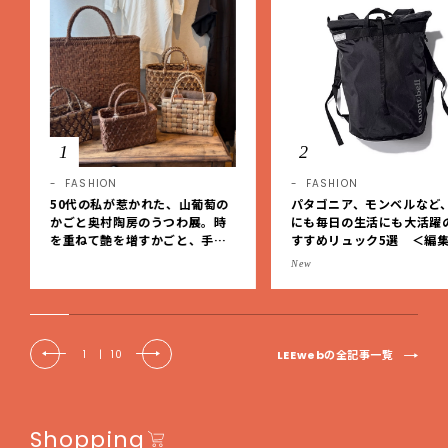
1
2
FASHION
FASHION
50代の私が惹かれた、山葡萄の
パタゴニア、モンベルなど
かごと奥村陶房のうつわ展。時
にも毎日の生活にも大活躍
を重ねて艶を増すかごと、手仕
すすめリュック5選 ＜編
事の美しさに出会いました。【L
レクト＞【LEEマルシェ】
New
EE DAYS club tanpopo】
LEEwebの全記事一覧
1
|
10
Shopping