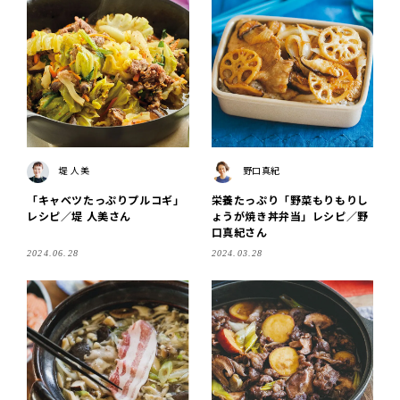
堤 人美
野口真紀
「キャベツたっぷりプルコギ」
栄養たっぷり「野菜もりもりし
レシピ／堤 人美さん
ょうが焼き丼弁当」レシピ／野
口真紀さん
2024.06.28
2024.03.28