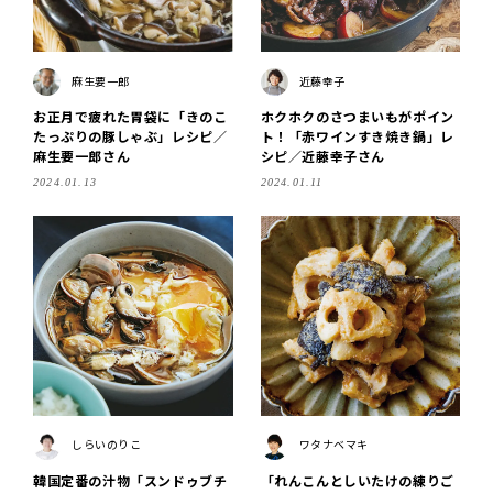
麻生要一郎
近藤幸子
お正月で疲れた胃袋に「きのこ
ホクホクのさつまいもがポイン
たっぷりの豚しゃぶ」レシピ／
ト！「赤ワインすき焼き鍋」レ
麻生要一郎さん
シピ／近藤幸子さん
2024.01.13
2024.01.11
しらいのりこ
ワタナベマキ
韓国定番の汁物「スンドゥブチ
「れんこんとしいたけの練りご