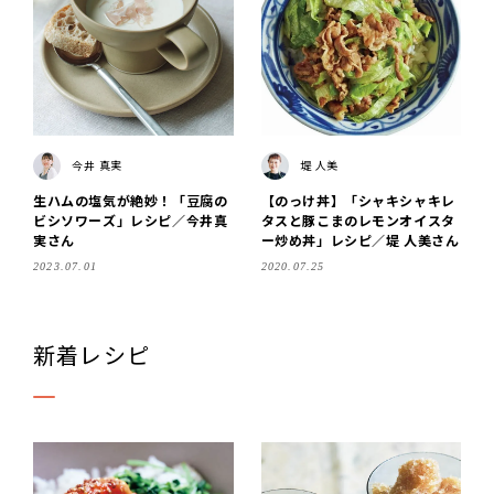
今井 真実
堤 人美
生ハムの塩気が絶妙！「豆腐の
【のっけ丼】「シャキシャキレ
ビシソワーズ」レシピ／今井真
タスと豚こまのレモンオイスタ
実さん
ー炒め丼」レシピ／堤 人美さん
2023.07.01
2020.07.25
新着レシピ