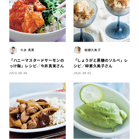
今井 真実
柳瀬久美子
「ハニーマスタードサーモンの
「しょうがと黒糖のソルベ」レ
っけ飯」レシピ／今井真実さん
シピ／柳瀬久美子さん
2026.08.06
2026.08.05