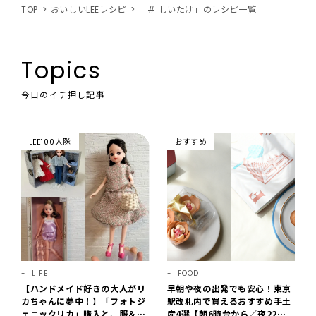
TOP
おいしいLEEレシピ
「# しいたけ」のレシピ一覧
Topics
今日のイチ押し記事
LEE100人隊
おすすめ
LIFE
FOOD
【ハンドメイド好きの大人がリ
早朝や夜の出発でも安心！東京
カちゃんに夢中！】「フォトジ
駅改札内で買えるおすすめ手土
ェニックリカ」購入と、服＆ク
産4選【朝6時台から／夜22時