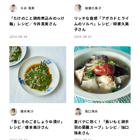
今井 真実
柳瀬久美子
「たけのこと鶏肉煮込みのっけ
リッチな食感「アボカドとライ
飯」レシピ／今井真実さん
ムのソルベ」レシピ／柳瀬久美
子さん
2026.08.04
2026.08.02
榎本美沙
阪口珠未
「青じそのごましょうゆ漬け」
夏バテに効く！「長いもと鶏手
レシピ／榎本美沙さん
羽の薬膳スープ」レシピ／阪口
珠未さん