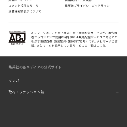
集英社IDについて
利用規約・会員規約
コメント投稿のルール
集英社プライバシーガイドライン
消費税総額表示について
ABJマークは、この電子書店・電子書籍配信サービスが、著作権
者からコンテンツ使用許可を得た正規版配信サービスであること
を示す登録商標（登録番号 第6091713号）です。ABJマークの詳
細、ABJマークを掲示しているサービスの一覧は
こちら
。
集英社の各メディアの公式サイト
マンガ
取材・ファッション誌
書籍
オンラインストア・その他WEBサービス