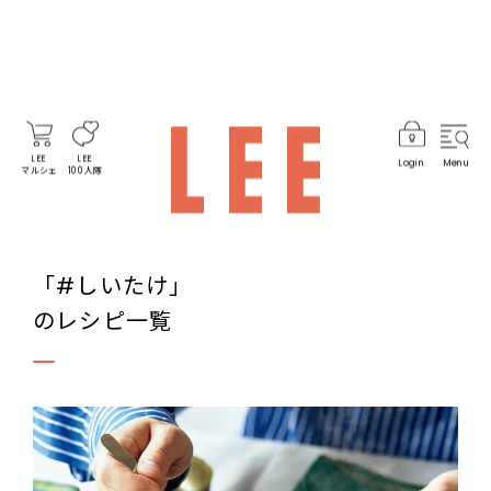
LEE
LEE
Login
Menu
マルシェ
100人隊
「#しいたけ」
のレシピ一覧