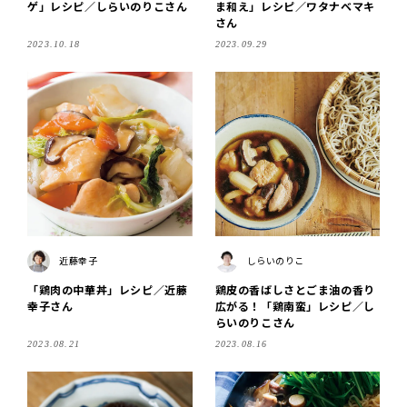
ゲ」レシピ／しらいのりこさん
ま和え」レシピ／ワタナベマキ
さん
2023.10.18
2023.09.29
近藤幸子
しらいのりこ
「鶏肉の中華丼」レシピ／近藤
鶏皮の香ばしさとごま油の香り
幸子さん
広がる！「鶏南蛮」レシピ／し
らいのりこさん
2023.08.21
2023.08.16