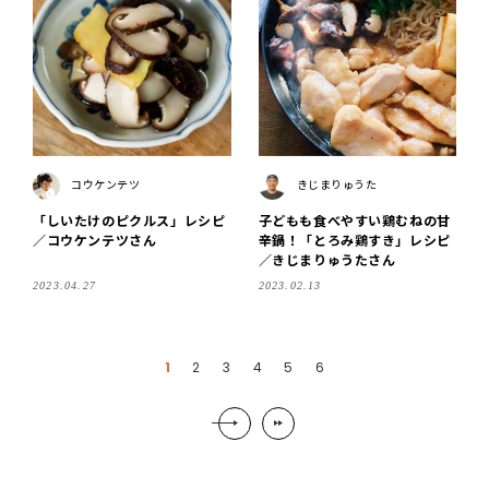
コウケンテツ
きじまりゅうた
「しいたけのピクルス」レシピ
子どもも食べやすい鶏むねの甘
／コウケンテツさん
辛鍋！「とろみ鶏すき」レシピ
／きじまりゅうたさん
2023.04.27
2023.02.13
1
2
3
4
5
6