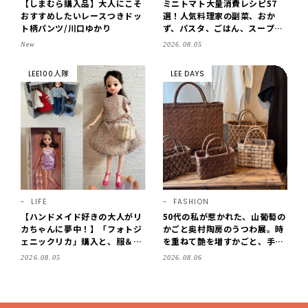
【しまむら購入品】大人にこそ
ミニトマト大量消費レシピ57
おすすめしたいレースつきドッ
選！人気料理家の副菜、おか
ト柄パンツ/川口ゆかり
ず、パスタ、ごはん、スープま
で【保存版】
New
2026.08.05
LEE100人隊
LEE DAYS
LIFE
FASHION
【ハンドメイド好きの大人がリ
50代の私が惹かれた、山葡萄の
カちゃんに夢中！】「フォトジ
かごと奥村陶房のうつわ展。時
ェニックリカ」購入と、服＆ク
を重ねて艶を増すかごと、手仕
ローゼットの手づくり実例をご
事の美しさに出会いました。
2026.08.05
2026.08.06
紹介【LEE100人隊・2026】
【LEE DAYS club tanpopo】