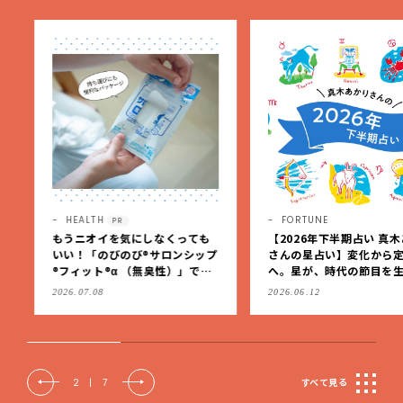
HEALTH
FORTUNE
PR
もうニオイを気にしなくっても
【2026年下半期占い 真木
いい！「のびのび®サロンシップ
さんの星占い】変化から定
®フィット®α （無臭性）」で、
へ。星が、時代の節目を生
肩こりや足腰のダルさを出先で
私たちを導く
2026.07.08
2026.06.12
もケア
2
|
7
すべて見る