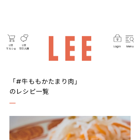
LEE
LEE
Login
Menu
マルシェ
100人隊
「#牛ももかたまり肉」
のレシピ一覧