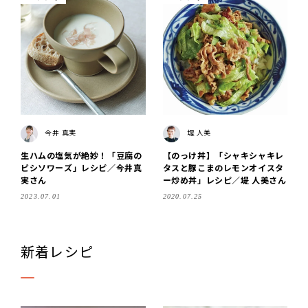
今井 真実
堤 人美
生ハムの塩気が絶妙！「豆腐の
【のっけ丼】「シャキシャキレ
ビシソワーズ」レシピ／今井真
タスと豚こまのレモンオイスタ
実さん
ー炒め丼」レシピ／堤 人美さん
2023.07.01
2020.07.25
新着レシピ