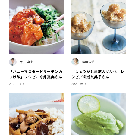
今井 真実
柳瀬久美子
「ハニーマスタードサーモンの
「しょうがと黒糖のソルベ」レ
っけ飯」レシピ／今井真実さん
シピ／柳瀬久美子さん
2026.08.06
2026.08.05