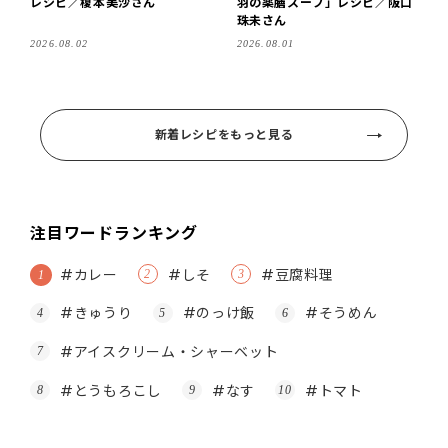
レシピ／榎本美沙さん
羽の薬膳スープ」レシピ／阪口
珠未さん
2026.08.02
2026.08.01
新着レシピをもっと見る
注目ワードランキング
#カレー
#しそ
#豆腐料理
#きゅうり
#のっけ飯
#そうめん
#アイスクリーム・シャーベット
#とうもろこし
#なす
#トマト