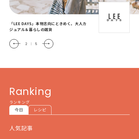
「LEE DAYS」本物志向にときめく。大人カ
ジュアル＆暮らしの雑貨
2
|
5
Ranking
ランキング
今日
レシピ
人気記事