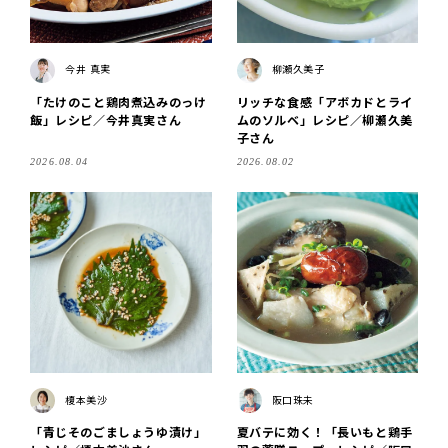
今井 真実
柳瀬久美子
「たけのこと鶏肉煮込みのっけ
リッチな食感「アボカドとライ
飯」レシピ／今井真実さん
ムのソルベ」レシピ／柳瀬久美
子さん
2026.08.04
2026.08.02
榎本美沙
阪口珠未
「青じそのごましょうゆ漬け」
夏バテに効く！「長いもと鶏手