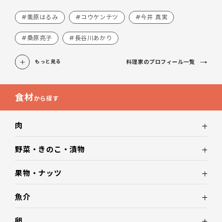
#栗原はるみ
#コウケンテツ
#今井 真実
#桑原亮子
#長谷川あかり
料理家のプロフィール一覧
もっと見る
食材
から探す
肉
野菜・きのこ・漬物
果物・ナッツ
魚介
卵