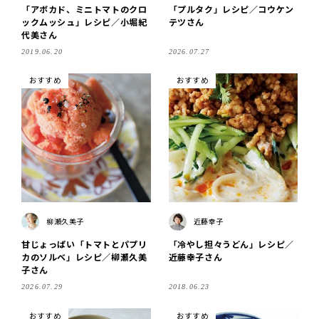
「アボカド、ミニトマトのクロ
「プルタク」レシピ／コウケン
ックムッシュ」レシピ／小堀紀
テツさん
代美さん
2019.06.20
2026.07.27
おすすめ
おすすめ
柳瀬久美子
近藤幸子
甘じょっぱい「トマトとパプリ
「冷やし担々うどん」レシピ／
カのソルベ」レシピ／柳瀬久美
近藤幸子さん
子さん
2026.07.29
2018.06.23
おすすめ
おすすめ