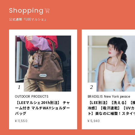
Shopping
公式通販「LEEマルシェ」
1
2
OUTDOOR PRODUCTS
BRADELIS New York peace
【LEEマルシェ20th別注】 チャ
【LEE別注】【洗える】【
ーム付き マルチWAYショルダー
冷感】【吸汗速乾】【UVカ
バッグ
ト】楽なのに補整！スタイ
シュ綿混ブラキャミ
¥ 11,550
¥ 5,940