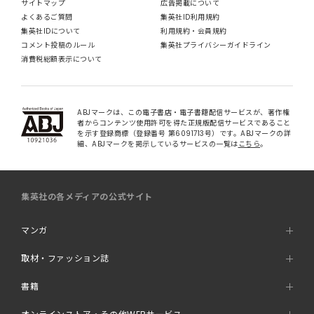
サイトマップ
広告掲載について
よくあるご質問
集英社ID利用規約
集英社IDについて
利用規約・会員規約
コメント投稿のルール
集英社プライバシーガイドライン
消費税総額表示について
ABJマークは、この電子書店・電子書籍配信サービスが、著作権
者からコンテンツ使用許可を得た正規版配信サービスであること
を示す登録商標（登録番号 第6091713号）です。ABJマークの詳
細、ABJマークを掲示しているサービスの一覧は
こちら
。
集英社の各メディアの公式サイト
マンガ
取材・ファッション誌
書籍