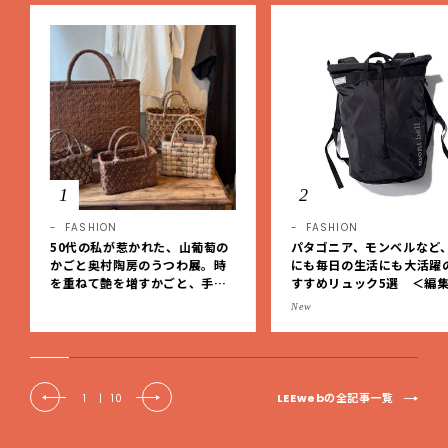
1
2
FASHION
FASHION
50代の私が惹かれた、山葡萄の
パタゴニア、モンベルなど
かごと奥村陶房のうつわ展。時
にも毎日の生活にも大活躍
を重ねて艶を増すかごと、手仕
すすめリュック5選 ＜編
事の美しさに出会いました。【L
レクト＞【LEEマルシェ】
New
EE DAYS club tanpopo】
LEEwebの全記事一覧
1
|
10