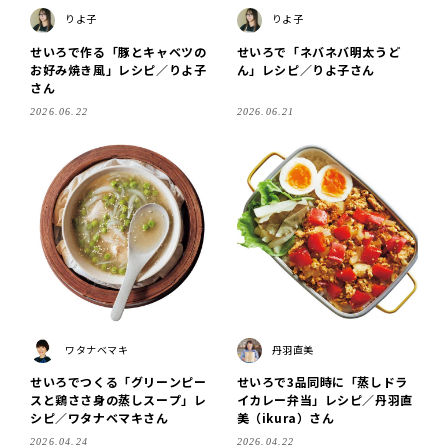
りよ子
りよ子
せいろで作る「豚とキャベツの
せいろで「ネバネバ明太うど
お好み焼き風」レシピ／りよ子
ん」レシピ／りよ子さん
さん
2026.06.22
2026.06.21
ワタナベマキ
丹羽直美
せいろでつくる「グリーンピー
せいろで3品同時に「蒸しドラ
スと鶏ささ身の蒸しスープ」レ
イカレー弁当」レシピ／丹羽直
シピ／ワタナベマキさん
美（ikura）さん
2026.04.24
2026.04.22