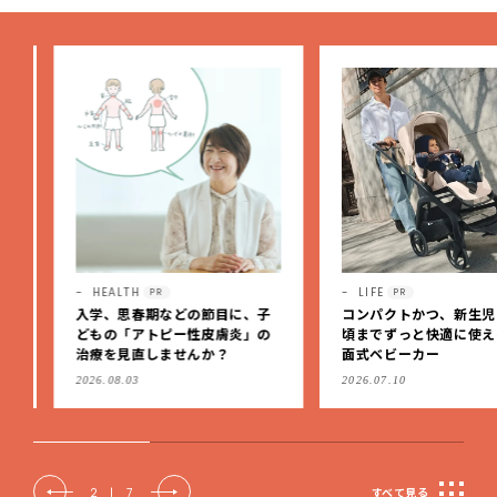
HEALTH
LIFE
PR
PR
入学、思春期などの節目に、子
コンパクトかつ、新生児か
どもの「アトピー性皮膚炎」の
頃までずっと快適に使える
治療を見直しませんか？
面式ベビーカー
2026.08.03
2026.07.10
2
|
7
すべて見る