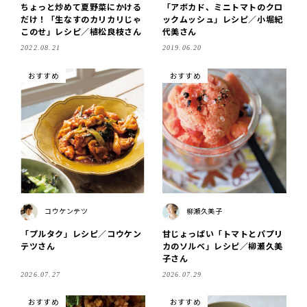
ちょっと炒めて夏野菜にかける
「アボカド、ミニトマトのクロ
だけ！「生なすのカリカリじゃ
ックムッシュ」レシピ／小堀紀
このせ」レシピ／植松良枝さん
代美さん
2022.08.21
2019.06.20
おすすめ
おすすめ
コウケンテツ
柳瀬久美子
「プルタク」レシピ／コウケン
甘じょっぱい「トマトとパプリ
テツさん
カのソルベ」レシピ／柳瀬久美
子さん
2026.07.27
2026.07.29
おすすめ
おすすめ