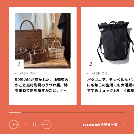
1
2
FASHION
FASHION
50代の私が惹かれた、山葡萄の
パタゴニア、モンベルなど
かごと奥村陶房のうつわ展。時
にも毎日の生活にも大活躍
を重ねて艶を増すかごと、手仕
すすめリュック5選 ＜編
事の美しさに出会いました。【L
レクト＞【LEEマルシェ】
EE DAYS club tanpopo】
LEEwebの全記事一覧
1
|
10