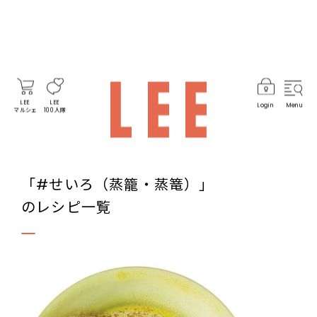
LEE
LEE
Login
Menu
マルシェ
100人隊
「#せいろ（蒸籠・蒸篭）」
のレシピ一覧