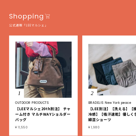
Shopping
公式通販「LEEマルシェ」
1
2
OUTDOOR PRODUCTS
BRADELIS New York peace
【LEEマルシェ20th別注】 チャ
【LEE別注】【洗える】【
ーム付き マルチWAYショルダー
冷感】【吸汗速乾】優しく
バッグ
綿混ショーツ
¥ 11,550
¥ 1,980