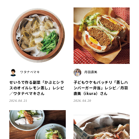
ワタナベマキ
丹羽直美
せいろで作る副菜「かぶとシラ
子どもウケもバッチリ「蒸しハ
スのオイルレモン蒸し」レシピ
ンバーガー弁当」レシピ／丹羽
／ワタナベマキさん
直美（ikura）さん
2026.04.21
2026.04.20