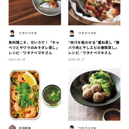
ワタナベマキ
ワタナベマキ
魚料理こそ、せいろで！「キャ
“肉汁を吸わせる”重ね蒸し「豚
ベツとサワラのみそダレ蒸し」
バラ肉と干しエビの春雨蒸し」
レシピ／ワタナベマキさん
レシピ／ワタナベマキさん
2026.04.18
2026.04.17
丹羽直美
ワタナベマキ