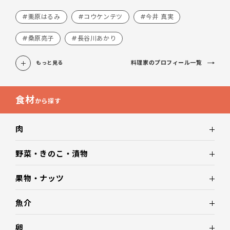
#栗原はるみ
#コウケンテツ
#今井 真実
#桑原亮子
#長谷川あかり
料理家のプロフィール一覧
もっと見る
食材
から探す
肉
野菜・きのこ・漬物
果物・ナッツ
魚介
卵