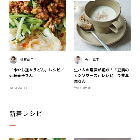
近藤幸子
今井 真実
「冷やし担々うどん」レシピ／
生ハムの塩気が絶妙！「豆腐の
近藤幸子さん
ビシソワーズ」レシピ／今井真
実さん
2018.06.23
2023.07.01
新着レシピ