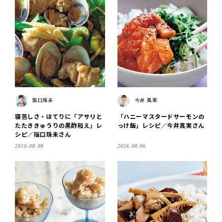
阪口珠未
今井 真実
寝苦しさ・ほてりに「アサリと
「ハニーマスタードサーモンの
たたききゅうりの黒酢和え」レ
っけ飯」レシピ／今井真実さん
シピ／阪口珠未さん
2026.08.08
2026.08.06