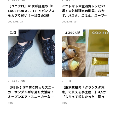
FASHION
FOOD
【ユニクロ】40代が話題の「P
ミニトマト大量消費レシピ57
EACE FOR ALL T」とパンプス
選！人気料理家の副菜、おか
をカブり買い！…注目の3記事
ず、パスタ、ごはん、スープま
をチェック♪【LEE100人隊・2
で【保存版】
2026.08.08
2026.08.05
026】
注目
LEE100人隊
FASHION
LIFE
【KEEN】5年前に買ったスニー
【東京駅構内「グランスタ東
カーサンダルが今夏も大活躍！
京」で買える手土産！】4人が
オープンエア・スニーカーなら
「もらって嬉しかった！買って
涼しくて歩きやすい【LEE編集
よかった」スイーツを拝見♪G
New
New
部の「お気に入り、語らせ
OD BLESS BUTTERのバター
て！」#71】
菓子、SOBAPのミニクレー
プ…etc.【2026】