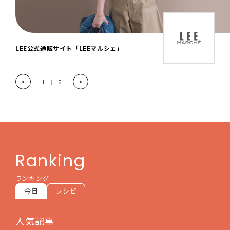
「LEE DAYS」本物志向にときめく。大人カ
ジュアル＆暮らしの雑貨
2
|
5
Ranking
ランキング
今日
レシピ
人気記事