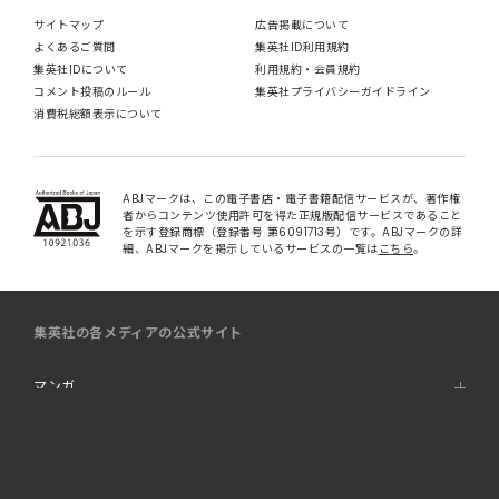
サイトマップ
広告掲載について
よくあるご質問
集英社ID利用規約
集英社IDについて
利用規約・会員規約
コメント投稿のルール
集英社プライバシーガイドライン
消費税総額表示について
ABJマークは、この電子書店・電子書籍配信サービスが、著作権
者からコンテンツ使用許可を得た正規版配信サービスであること
を示す登録商標（登録番号 第6091713号）です。ABJマークの詳
細、ABJマークを掲示しているサービスの一覧は
こちら
。
集英社の各メディアの公式サイト
マンガ
取材・ファッション誌
書籍