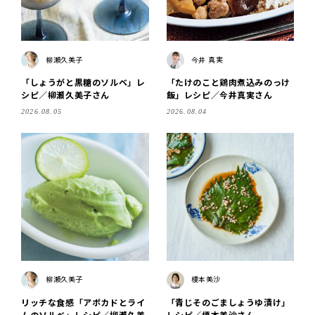
柳瀬久美子
今井 真実
「しょうがと黒糖のソルベ」レ
「たけのこと鶏肉煮込みのっけ
シピ／柳瀬久美子さん
飯」レシピ／今井真実さん
2026.08.05
2026.08.04
柳瀬久美子
榎本美沙
リッチな食感「アボカドとライ
「青じそのごましょうゆ漬け」
ムのソルベ」レシピ／柳瀬久美
レシピ／榎本美沙さん