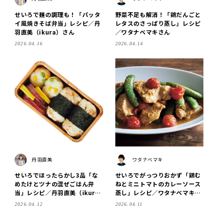
せいろで麺の調理も！「パッタ
野菜不足も解消！「鶏だんごと
イ風焼きそば弁当」レシピ／丹
レタスのさっぱり蒸し」レシピ
羽直美（ikura）さん
／ワタナベマキさん
2026.04.16
2026.04.14
丹羽直美
ワタナベマキ
せいろでほったらかし3品「な
せいろでがっつりおかず「鶏む
めたけとツナの混ぜごはん弁
ねとミニトマトのカレーソース
当」レシピ／丹羽直美（ikur
蒸し」レシピ／ワタナベマキさ
a）さん
ん
2026.04.12
2026.04.11