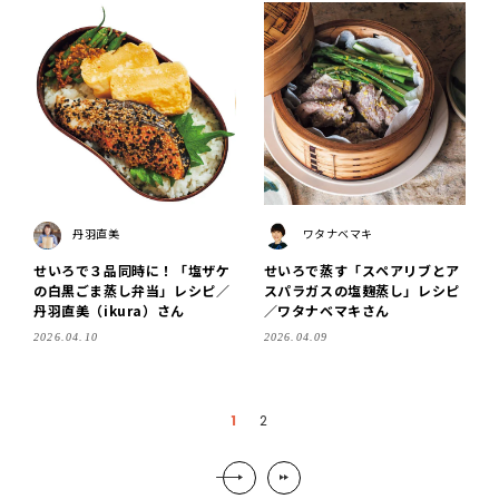
丹羽直美
ワタナベマキ
せいろで３品同時に！「塩ザケ
せいろで蒸す「スペアリブとア
の白黒ごま蒸し弁当」レシピ／
スパラガスの塩麹蒸し」レシピ
丹羽直美（ikura）さん
／ワタナベマキさん
2026.04.10
2026.04.09
1
2