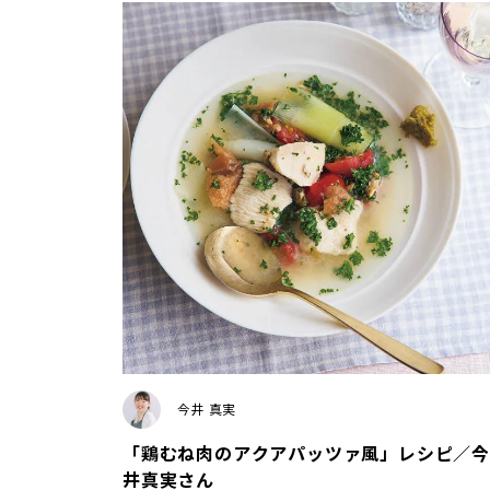
今井 真実
「鶏むね肉のアクアパッツァ風」レシピ／今
井真実さん