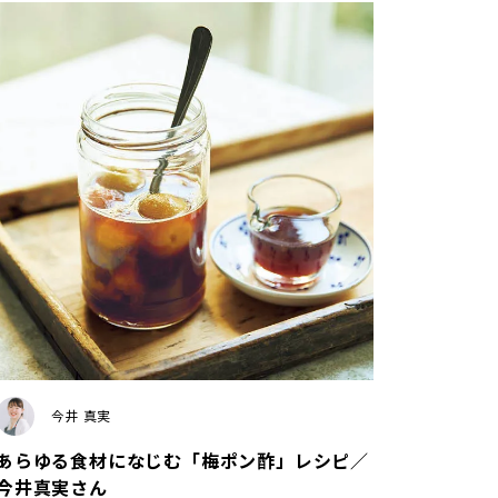
今井 真実
あらゆる食材になじむ「梅ポン酢」レシピ／
今井真実さん