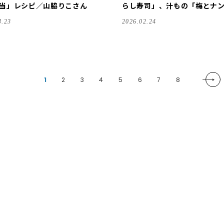
当」レシピ／山脇りこさん
らし寿司」、汁もの「梅とナ
とノリのスープ」レシピ／ 長谷川あ
4.23
2026.02.24
かりさん
1
2
3
4
5
6
7
8