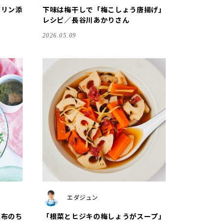
ジリン添
下味は梅干しで「梅こしょう唐揚げ」
レシピ／長谷川あかりさん
2026.05.09
エダジュン
昆布のち
「根菜とヒジキの梅しょうがスープ」