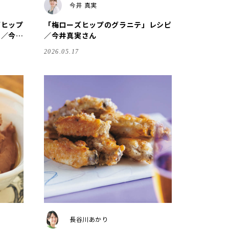
今井 真実
ズヒップ
「梅ローズヒップのグラニテ」レシピ
ピ／今井
／今井真実さん
2026.05.17
長谷川あかり