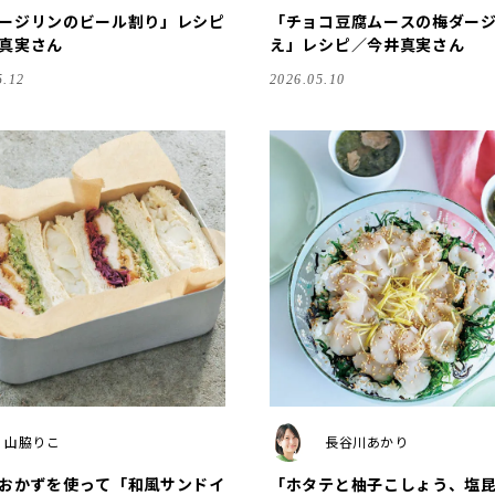
ージリンのビール割り」レシピ
「チョコ豆腐ムースの梅ダー
井真実さん
え」レシピ／今井真実さん
5.12
2026.05.10
山脇りこ
長谷川あかり
おかずを使って「和風サンドイ
「ホタテと柚子こしょう、塩