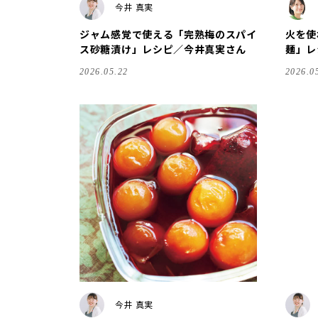
今井 真実
ジャム感覚で使える「完熟梅のスパイ
火を使
ス砂糖漬け」レシピ／今井真実さん
麺」レ
2026.05.22
2026.0
今井 真実