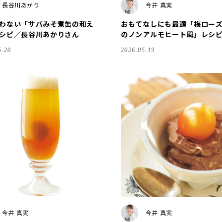
長谷川あかり
今井 真実
わない「サバみそ煮缶の和え
おもてなしにも最適「梅ロー
シピ／長谷川あかりさん
のノンアルモヒート風」レシ
真実さん
5.20
2026.05.19
今井 真実
今井 真実