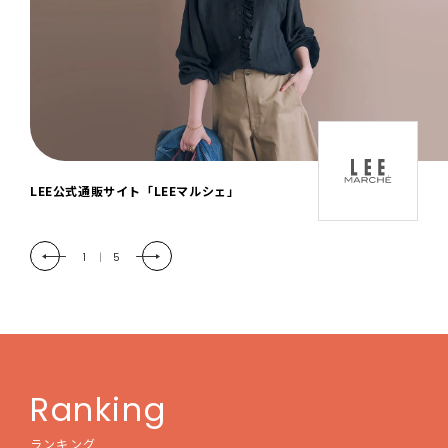
「LEE DAYS」本物志向にときめく。大人カ
ジュアル＆暮らしの雑貨
2
|
5
Ranking
ランキング