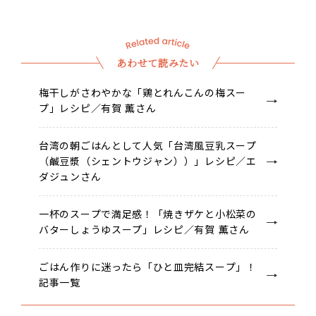
あわせて読みたい
梅干しがさわやかな「鶏とれんこんの梅スー
プ」レシピ／有賀 薫さん
台湾の朝ごはんとして人気「台湾風豆乳スープ
（鹹豆漿（シェントウジャン））」レシピ／エ
ダジュンさん
一杯のスープで満足感！「焼きザケと小松菜の
バターしょうゆスープ」レシピ／有賀 薫さん
ごはん作りに迷ったら「ひと皿完結スープ」！
記事一覧