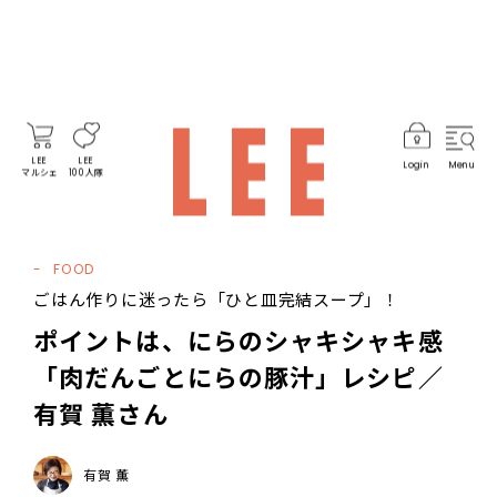
LEE
LEE
Login
Menu
マルシェ
100人隊
FOOD
ごはん作りに迷ったら「ひと皿完結スープ」！
ポイントは、にらのシャキシャキ感
「肉だんごとにらの豚汁」レシピ／
有賀 薫さん
有賀 薫