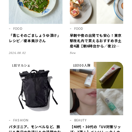
FOOD
FOOD
「青じそのごましょうゆ漬け」
早朝や夜の出発でも安心！東京
レシピ／榎本美沙さん
駅改札内で買えるおすすめ手土
産4選【朝6時台から／夜22時
まで営業】
2026.08.02
New
LEEマルシェ
LEE100人隊
FASHION
BEAUTY
パタゴニア、モンベルなど、旅
【40代・30代の「UV対策リッ
にも毎日の生活にも大活躍のお
プ」3選！】メンソレータムの