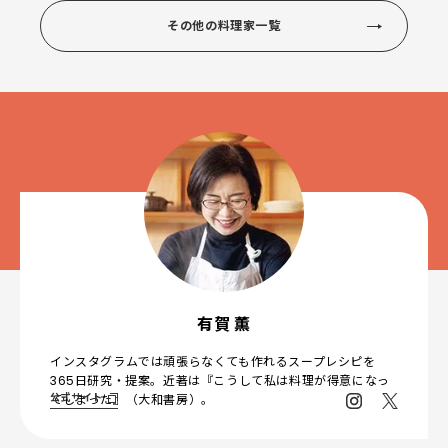
その他の料理家一覧
有賀 薫
インスタグラムでは頑張らなくても作れるスープレシピを
365日研究・提案。近著は『こうして私は料理が得意になっ
公式サイト
てしまった』（大和書房）。