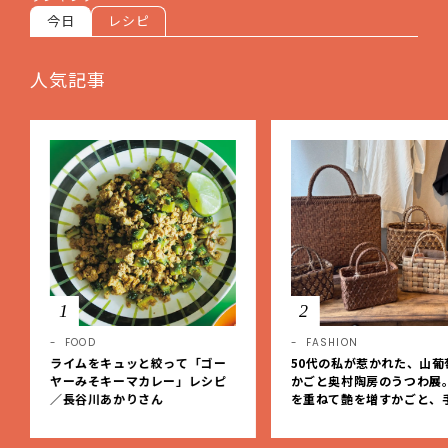
今日
レシピ
人気記事
1
2
FOOD
FASHION
ライムをキュッと絞って「ゴー
50代の私が惹かれた、山葡
ヤーみそキーマカレー」レシピ
かごと奥村陶房のうつわ展
／長谷川あかりさん
を重ねて艶を増すかごと、
事の美しさに出会いました
EE DAYS club tanpopo