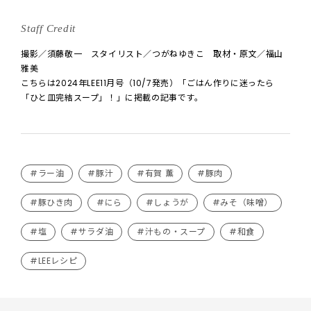
Staff Credit
撮影／須藤敬一 スタイリスト／つがねゆきこ 取材・原文／福山
雅美
こちらは2024年LEE11月号（10/7発売）「ごはん作りに迷ったら
「ひと皿完結スープ」！」に掲載の記事です。
#ラー油
#豚汁
#有賀 薫
#豚肉
#豚ひき肉
#にら
#しょうが
#みそ（味噌）
#塩
#サラダ油
#汁もの・スープ
#和食
#LEEレシピ