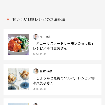
おいしいLEEレシピの新着記事
今井 真実
「ハニーマスタードサーモンのっけ飯」
レシピ／今井真実さん
2026.08.06
柳瀬久美子
「しょうがと黒糖のソルベ」レシピ／柳
瀬久美子さん
2026.08.05