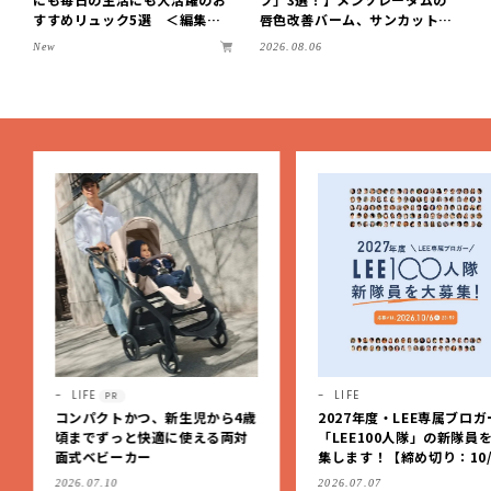
すすめリュック5選 ＜編集部
唇色改善バーム、サンカットな
セレクト＞【LEEマルシェ】
どを「夏の紫外線対策」に愛用
New
2026.08.06
中です【LEE読者のイチ押しコ
スメ・2026】
LIFE
LIFE
PR
コンパクトかつ、新生児から4歳
2027年度・LEE専属ブロガ
頃までずっと快適に使える両対
「LEE100人隊」の新隊員
面式ベビーカー
集します！【締め切り：10/
（火）】
2026.07.10
2026.07.07