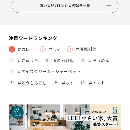
おいしいLEEレシピの記事一覧
注目ワードランキング
#カレー
#しそ
#豆腐料理
#きゅうり
#のっけ飯
#そうめん
#アイスクリーム・シャーベット
#とうもろこし
#なす
#トマト