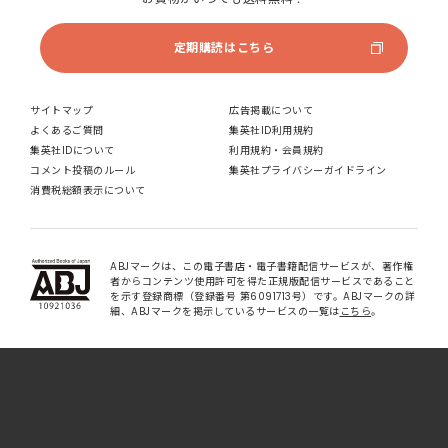
定期購読はこちら
サイトマップ
広告掲載について
よくあるご質問
集英社ID利用規約
集英社IDについて
利用規約・会員規約
コメント投稿のルール
集英社プライバシーガイドライン
消費税総額表示について
ABJマークは、この電子書店・電子書籍配信サービスが、著作権
者からコンテンツ使用許可を得た正規版配信サービスであること
を示す登録商標（登録番号 第6091713号）です。ABJマークの詳
細、ABJマークを掲示しているサービスの一覧は
こちら
。
集英社の各メディアの公式サイト
マンガ