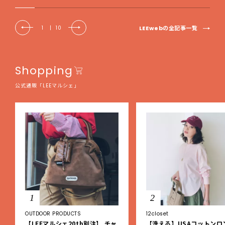
LEEwebの全記事一覧
1
|
10
Shopping
公式通販「LEEマルシェ」
1
2
OUTDOOR PRODUCTS
12closet
【LEEマルシェ20th別注】 チャ
【洗える】USAコットンロ