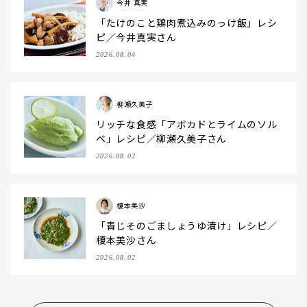
今井 真実
「たけのこと鶏肉煮込みのっけ飯」レシ
ピ／今井真実さん
2026.08.04
柳瀬久美子
リッチな食感「アボカドとライムのソル
ベ」レシピ／柳瀬久美子さん
2026.08.02
榎本美沙
「青じそのごましょうゆ漬け」レシピ／
榎本美沙さん
2026.08.02