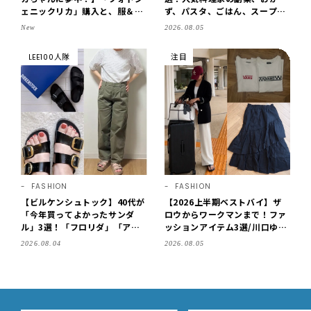
ェニックリカ」購入と、服＆ク
ず、パスタ、ごはん、スープま
ローゼットの手づくり実例をご
で【保存版】
New
2026.08.05
紹介【LEE100人隊・2026】
LEE100人隊
注目
FASHION
FASHION
【ビルケンシュトック】40代が
【2026上半期ベストバイ】ザ
「今年買ってよかったサンダ
ロウからワークマンまで！ファ
ル」3選！「フロリダ」「アリ
ッションアイテム3選/川口ゆか
ゾナ」の履き心地＆サイズ選び
り
2026.08.04
2026.08.05
もご紹介【LEE100人隊・202
6】