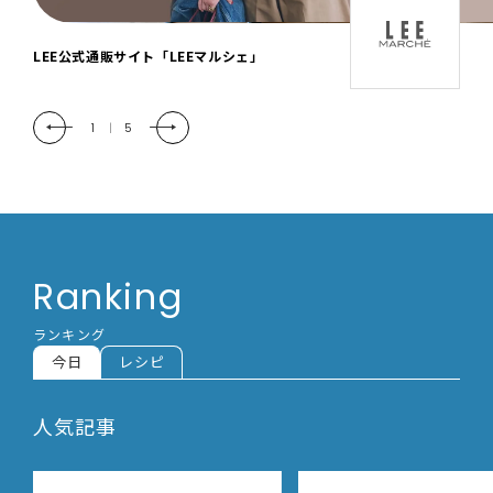
「LEE DAYS」本物志向にときめく。大人カ
ジュアル＆暮らしの雑貨
2
|
5
Ranking
ランキング
今日
レシピ
人気記事