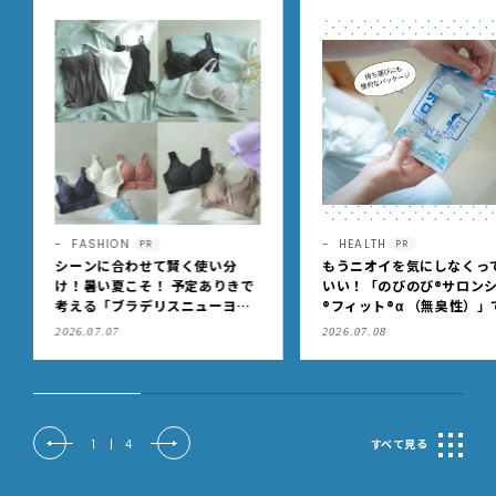
HEALTH
HEALTH
PR
PR
もうニオイを気にしなくっても
入学、思春期などの節目に
いい！「のびのび®サロンシップ
どもの「アトピー性皮膚炎
®フィット®α （無臭性）」で、
治療を見直しませんか？
肩こりや足腰のダルさを出先で
2026.07.08
2026.08.03
もケア
2
|
4
すべて見る