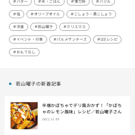
#バター
#米・ごはん
#薄力粉
#バジル
#塩
#オリーブオイル
#こしょう・黒こしょう
#洋食
#若山曜子
#クリスマス
#イベント・行事
#パルメザンチーズ
#LEEレシピ
#おもてなし
若山曜子の新着記事
半端かぼちゃでデリ風おかず！「かぼち
ゃのレモン風味」レシピ／若山曜子さん
2022.11.03