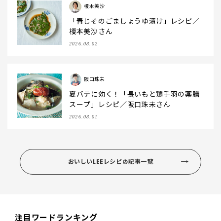
榎本美沙
「青じそのごましょうゆ漬け」レシピ／
榎本美沙さん
2026.08.02
阪口珠未
夏バテに効く！「長いもと鶏手羽の薬膳
スープ」レシピ／阪口珠未さん
2026.08.01
おいしいLEEレシピの記事一覧
注目ワードランキング