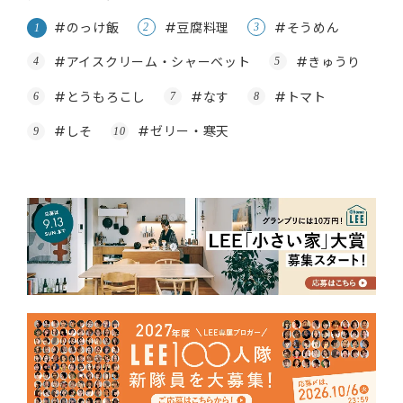
#のっけ飯
#豆腐料理
#そうめん
#アイスクリーム・シャーベット
#きゅうり
#とうもろこし
#なす
#トマト
#しそ
#ゼリー・寒天