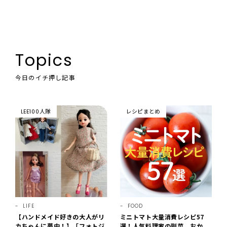
Topics
今日のイチ押し記事
LEE100人隊
レシピまとめ
LIFE
FOOD
【ハンドメイド好きの大人がリ
ミニトマト大量消費レシピ57
カちゃんに夢中！】「フォトジ
選！人気料理家の副菜、おか