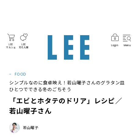
LEE
LEE
Login
Menu
マルシェ
100人隊
FOOD
シンプルなのに食卓映え！若山曜子さんのグラタン皿
ひとつでできる冬のごちそう
「エビとホタテのドリア」レシピ／
若山曜子さん
若山曜子