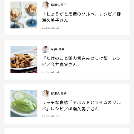
柳瀬久美子
「しょうがと黒糖のソルベ」レシピ／柳
瀬久美子さん
2026.08.05
今井 真実
「たけのこと鶏肉煮込みのっけ飯」レシ
ピ／今井真実さん
2026.08.04
柳瀬久美子
リッチな食感「アボカドとライムのソル
ベ」レシピ／柳瀬久美子さん
2026.08.02