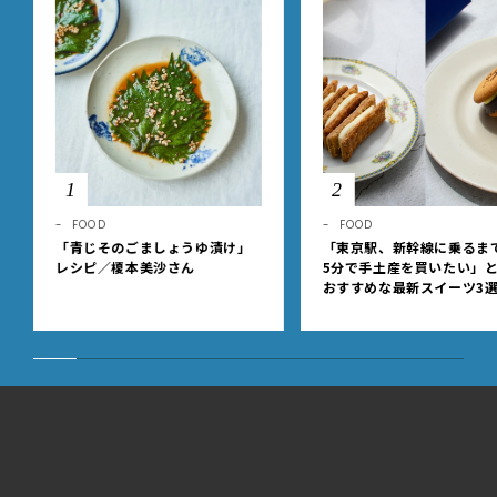
1
2
FOOD
FOOD
「青じそのごましょうゆ漬け」
「東京駅、新幹線に乗るま
レシピ／榎本美沙さん
5分で手土産を買いたい」
おすすめな最新スイーツ3
【東京駅改札内・朝8時開
LEEwebの全記事一覧
1
|
10