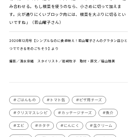
み合わせる。もし根菜を使うのなら、小さめに切って加えま
す。火が通りにくいブロック肉には、根菜を大ぶりに切るとい
いですね」（若山曜子さん）
2020年12月号【シンプルなのに食卓映え！若山曜子さんのグラタン皿ひと
つでできる冬のごちそう】より
撮影／清水奈緒 スタイリスト／岩﨑牧子 取材・原文／福山雅美
#ごはんもの
#トマト缶
#ピザ用チーズ
#クリスマスレシピ
#カッテージチーズ
#魚介
#エビ
#ホタテ
#にんにく
#生クリーム