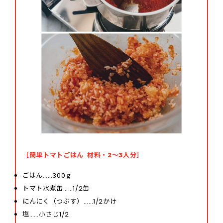
［簡単トマトごはん 材料・2～3人分］
ごはん……300ｇ
トマト水煮缶……1/2缶
にんにく（つぶす）……1/2かけ
塩……小さじ1/2