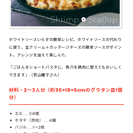
ホワイトソースいらずの簡単レシピ。ホワイトソースの代わり
に使う、生クリーム＋カッテージチーズの簡単ソースがポイン
ト。アレンジを加えて楽しんで。
「ごはんをショートパスタに、魚介を鶏肉に替えてもおいしく
できます」（若山曜子さん）
材料・2～3人分（約30×18×5cmのグラタン皿1個
分）
エビ……小8尾
ホタテ（貝柱）……4個
バジル……1～2枚