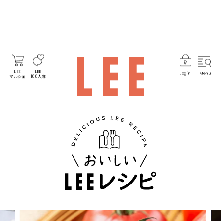
LEE
LEE
Login
Menu
マルシェ
100人隊