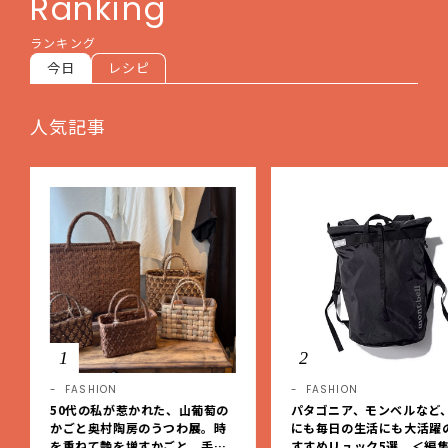
Ranking
ランキング
今日
レシピ
人気記事
1
2
FASHION
FASHION
50代の私が惹かれた、山葡萄の
パタゴニア、モンベルなど
かごと奥村陶房のうつわ展。時
にも毎日の生活にも大活躍
を重ねて艶を増すかごと、手仕
すすめリュック5選 ＜編