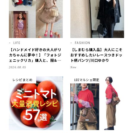
LIFE
FASHION
【ハンドメイド好きの大人がリ
【しまむら購入品】大人にこそ
カちゃんに夢中！】「フォトジ
おすすめしたいレースつきドッ
ェニックリカ」購入と、服＆ク
ト柄パンツ/川口ゆかり
ローゼットの手づくり実例をご
2026.08.05
New
紹介【LEE100人隊・2026】
レシピまとめ
LEEマルシェ限定