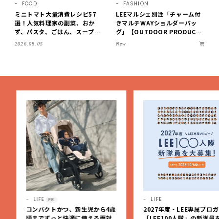
FOOD
FASHION
ミニトマト大量消費レシピ57
LEEマルシェ別注「チャーム付
選！人気料理家の副菜、おか
きマルチWAYショルダーバッ
ず、パスタ、ごはん、スープま
グ」【OUTDOOR PRODUCT
で【保存版】
S ×LEE100人隊】第3弾はリッ
New
2026.08.05
チ映えにこだわり！
LIFE
LIFE
PR
コンパクトかつ、新生児から4歳
2027年度・LEE専属ブロガ
頃までずっと快適に使える両対
「LEE100人隊」の新隊員