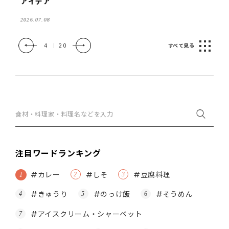
アイデア
2026.07.08
4
|
20
すべて見る
食
材・
料
理
家・
料
理
注目ワードランキング
名
な
#カレー
#しそ
#豆腐料理
ど
を
入
#きゅうり
#のっけ飯
#そうめん
力
#アイスクリーム・シャーベット