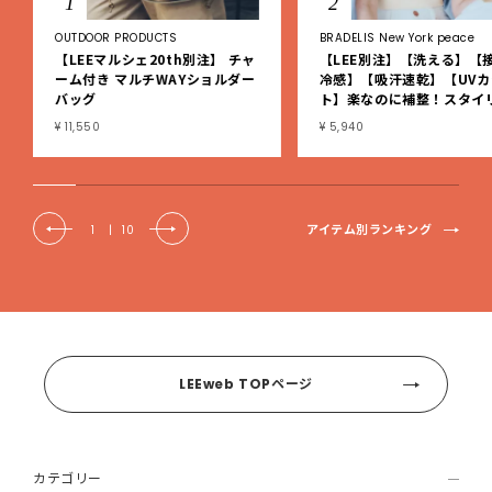
1
2
OUTDOOR PRODUCTS
BRADELIS New York peace
【LEEマルシェ20th別注】 チャ
【LEE別注】【洗える】【
ーム付き マルチWAYショルダー
冷感】【吸汗速乾】【UVカ
バッグ
ト】楽なのに補整！スタイ
シュ綿混ブラキャミ
¥ 11,550
¥ 5,940
アイテム別ランキング
1
|
10
LEEweb TOPページ
カテゴリー