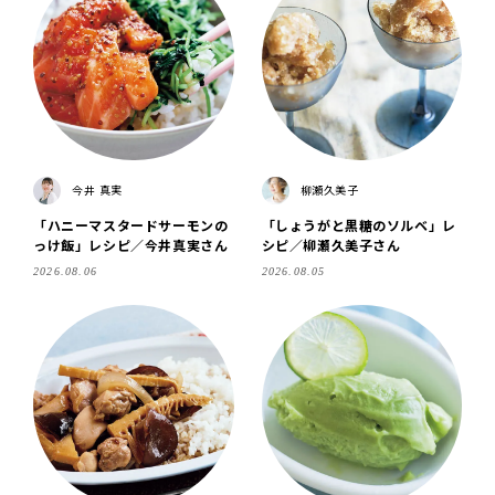
今井 真実
柳瀬久美子
「ハニーマスタードサーモンの
「しょうがと黒糖のソルベ」レ
っけ飯」レシピ／今井真実さん
シピ／柳瀬久美子さん
2026.08.06
2026.08.05