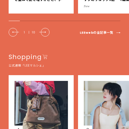
事の美しさに出会いました。【L
レクト＞【LEEマルシェ】
New
EE DAYS club tanpopo】
LEEwebの全記事一覧
1
|
10
Shopping
公式通販「LEEマルシェ」