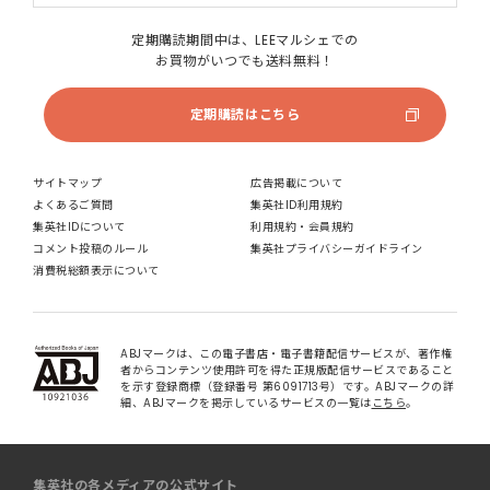
定期購読期間中は、LEEマルシェでの
お買物がいつでも送料無料！
定期購読はこちら
サイトマップ
広告掲載について
よくあるご質問
集英社ID利用規約
集英社IDについて
利用規約・会員規約
コメント投稿のルール
集英社プライバシーガイドライン
消費税総額表示について
ABJマークは、この電子書店・電子書籍配信サービスが、著作権
者からコンテンツ使用許可を得た正規版配信サービスであること
を示す登録商標（登録番号 第6091713号）です。ABJマークの詳
細、ABJマークを掲示しているサービスの一覧は
こちら
。
集英社の各メディアの公式サイト