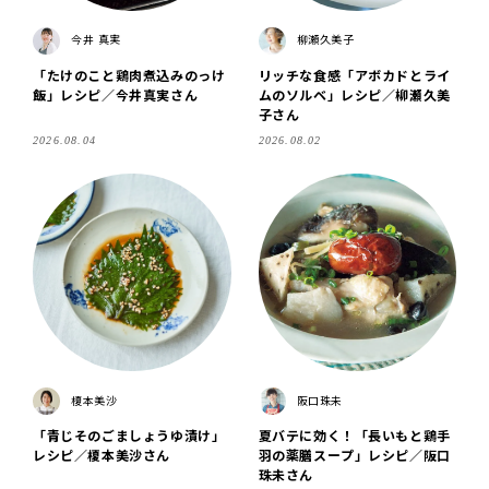
今井 真実
柳瀬久美子
「たけのこと鶏肉煮込みのっけ
リッチな食感「アボカドとライ
飯」レシピ／今井真実さん
ムのソルベ」レシピ／柳瀬久美
子さん
2026.08.04
2026.08.02
榎本美沙
阪口珠未
「青じそのごましょうゆ漬け」
夏バテに効く！「長いもと鶏手
レシピ／榎本美沙さん
羽の薬膳スープ」レシピ／阪口
珠未さん