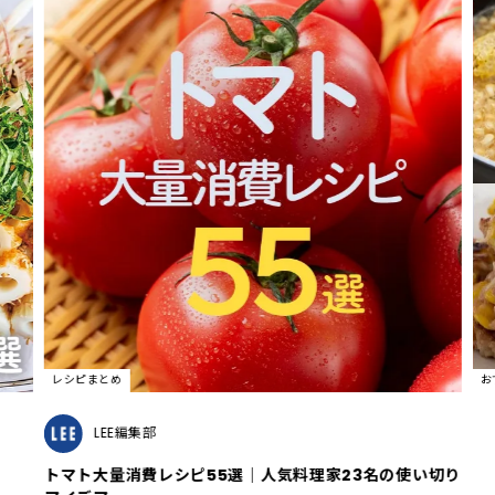
レシピまとめ
お
LEE編集部
トマト大量消費レシピ55選｜人気料理家23名の使い切り