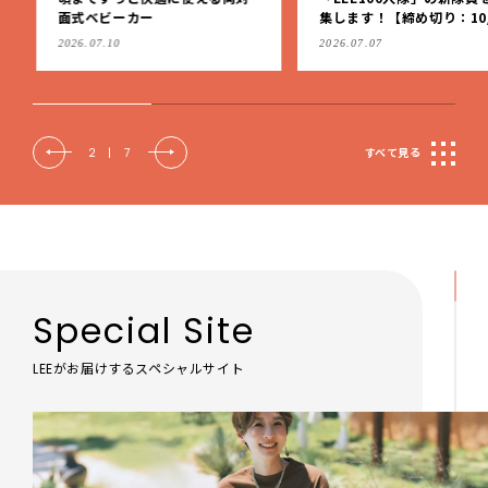
面式ベビーカー
集します！【締め切り：10/
（火）】
2026.07.10
2026.07.07
2
|
7
すべて見る
Special Site
LEEがお届けするスペシャルサイト