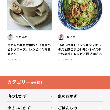
今井 真実
堤 人美
生ハムの塩気が絶妙！「豆腐の
【のっけ丼】「シャキシャキレ
ビシソワーズ」レシピ／今井真
タスと豚こまのレモンオイスタ
実さん
ー炒め丼」レシピ／堤 人美さん
2023.07.01
2020.07.25
カテゴリー
から探す
肉のおかず
魚のおかず
小さいおかず
ごはんもの