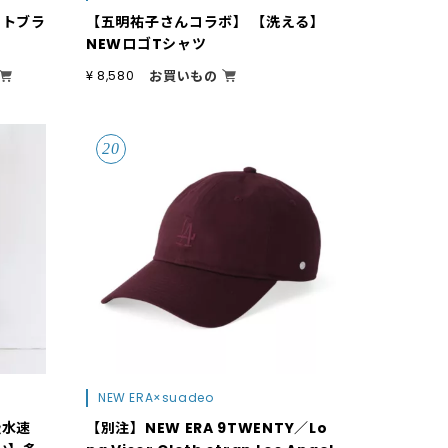
イトブラ
【五明祐子さんコラボ】 【洗える】
NEWロゴTシャツ
お買いもの
¥ 8,580
NEW ERA×suadeo
吸水速
【別注】NEW ERA 9TWENTY／Lo