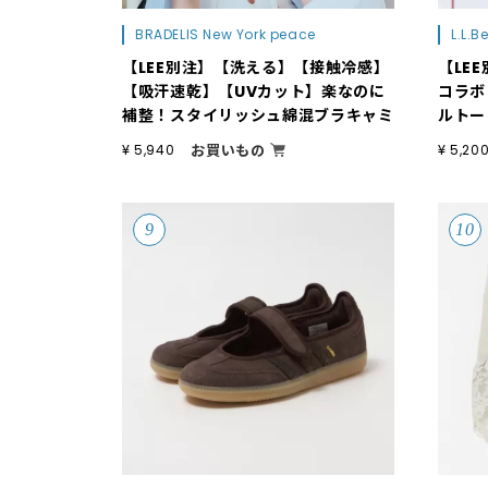
BRADELIS New York peace
L.L.B
【LEE別注】【洗える】【接触冷感】
【LE
【吸汗速乾】【UVカット】楽なのに
コラボ
補整！スタイリッシュ綿混ブラキャミ
ルトー
お買いもの
¥ 5,940
¥ 5,20