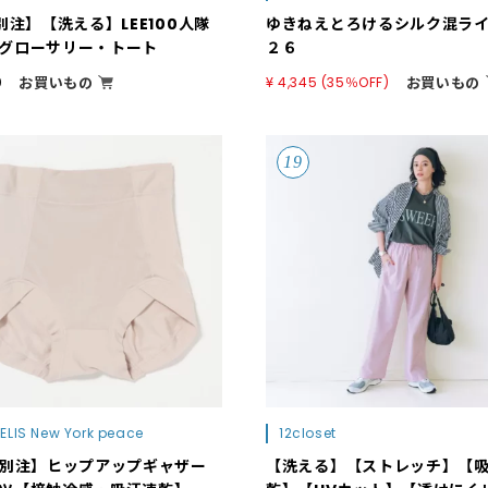
E別注】【洗える】LEE100人隊
ゆきねえとろけるシルク混ラ
グローサリー・トート
２６
お買いもの
お買いもの
0
¥ 4,345 (35％OFF)
ELIS New York peace
12closet
S別注】ヒップアップギャザー
【洗える】【ストレッチ】【