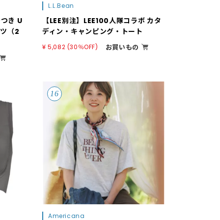
L.L.Bean
つき U
【LEE別注】LEE100人隊コラボ カタ
ツ（2
ディン・キャンピング・トート
お買いもの
¥ 5,082 (30％OFF)
Americana