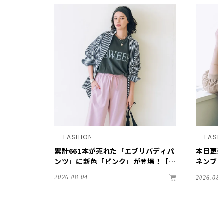
FASHION
FAS
累計661本が売れた「エブリバディパ
本日更
ンツ」に新色「ピンク」が登場！【1
ネンブ
2closet】
ツの新
2026.08.04
2026.0
TSの
ち！【
を公開