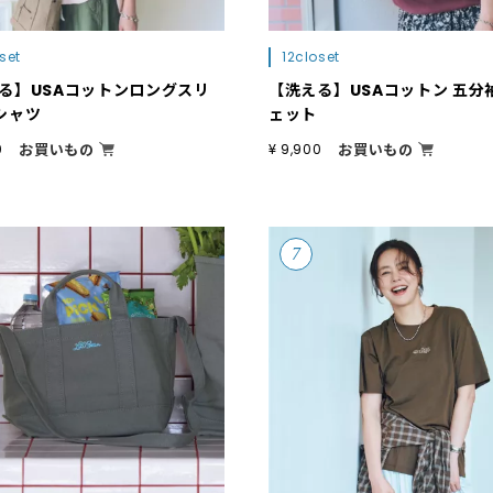
set
12closet
る】USAコットンロングスリ
【洗える】USAコットン 五分
シャツ
ェット
お買いもの
お買いもの
0
¥ 9,900