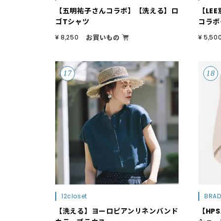
【五明祐子さんコラボ】【洗える】ロ
【LE
ゴTシャツ
コラボ
お買いもの
¥ 8,250
¥ 5,50
12closet
BRAD
【洗える】ヨーロピアンリネンバンド
【HP