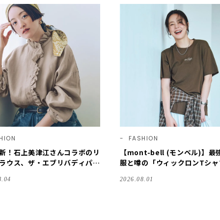
HION
FASHION
新！石上美津江さんコラボのリ
【mont-bell (モンベル)】
ラウス、ザ・エブリバディパン
服と噂の「ウィックロンTシャ
色登場。OURDOOR PRODUC
LEEマルシェ限定デザイン発
8.04
2026.08.01
別注バッグもおしゃれにお役立
す！ #LEEマルシェ
LEEマルシェのモノづくり秘話
】