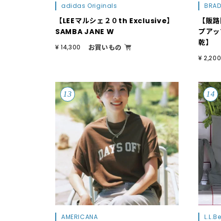
adidas Originals
BRAD
【LEEマルシェ２０th Exclusive】
【販路
SAMBA JANE W
プアッ
乾】
お買いもの
¥ 14,300
¥ 2,20
AMERICANA
L.L.B