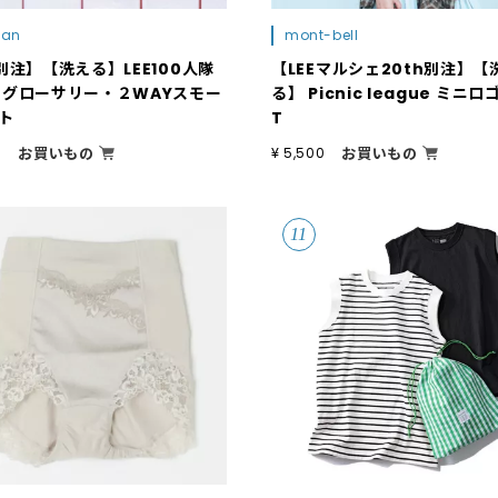
ean
mont-bell
E別注】【洗える】LEE100人隊
【LEEマルシェ20th別注】【
 グローサリー・２WAYスモー
る】 Picnic league ミニロ
ト
T
お買いもの
お買いもの
0
¥ 5,500