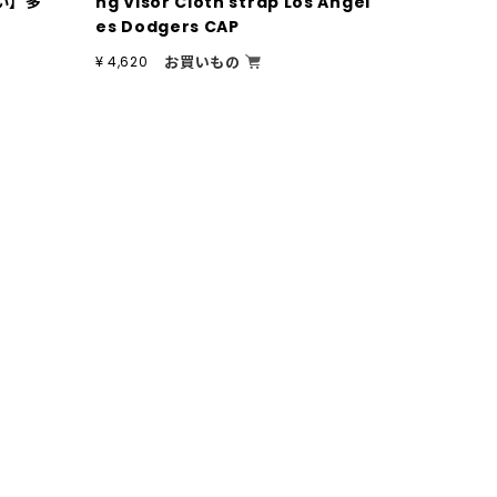
い】多
ng Visor Cloth strap Los Angel
es Dodgers CAP
お買いもの
¥ 4,620