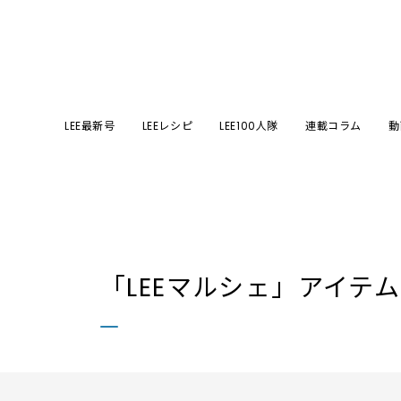
LEE最新号
LEEレシピ
LEE100人隊
連載コラム
動
「LEEマルシェ」
アイテ