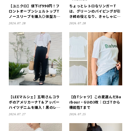
【ユニクロ】値下げ990円！フ
ちょっとレトロなリンガーT
ロントオープンシェルトップT
は、グリーンのパイピングが引
ノースリーブを購入◎体型カバ
き締め役となり、きゃしゃに見
ーも叶う大人ブラウントップス
えるスタイルアップ効果あり！
2026.07.28
2026.07.28
／明日なに着る？
【LEEマルシェ】五明さんコラ
【白Tシャツ】この夏選んだBa
ボのアメリカーナT＆アッパー
rbour・GUの3枚｜ロゴTから
ハイツデニムを購入！黒のレー
機能性Tまで
ススカートを重ねて着てみまし
2026.07.27
2026.07.25
た♩