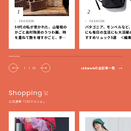
1
2
FASHION
FASHION
50代の私が惹かれた、山葡萄の
パタゴニア、モンベルなど
かごと奥村陶房のうつわ展。時
にも毎日の生活にも大活躍
を重ねて艶を増すかごと、手仕
すすめリュック5選 ＜編
事の美しさに出会いました。【L
レクト＞【LEEマルシェ】
EE DAYS club tanpopo】
LEEwebの全記事一覧
1
|
10
Shopping
公式通販「LEEマルシェ」