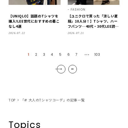
FASHION
【UNIQLO】話題のTシャツを
【ユニクロで買った「涼しい夏
購入!LEE世代におすすめの着こ
服」10人分！】Tシャツ、ハー
なし4選
フパンツ…40代・30代LEE読者
が今年選んだアイテム＆コーデ
2026.07.22
2026.07.21
を拝見♪【2026】
1
2
3
4
5
6
7
103
・・・
TOP
「# 大人のTシャツコーデ」の記事一覧
Topics