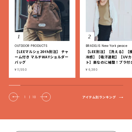
1
2
OUTDOOR PRODUCTS
BRADELIS New York peace
【LEEマルシェ20th別注】 チャ
【LEE別注】【洗える】【
ーム付き マルチWAYショルダー
冷感】【吸汗速乾】【UVカ
バッグ
ト】楽なのに補整！ブラ付
ブタンクトップ
¥ 11,550
¥ 6,380
アイテム別ランキング
1
|
10