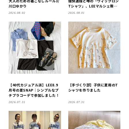
大人のための着こなしルール3/
強快適服と噂の「ウィックロン
川口ゆかり
Tシャツ」、LEEマルシェ限定
デザイン発売中です！ #LEEマ
2026.08.02
2026.08.01
ルシェ
【40代カジュアル派】LEE8.9
【手づくり部】子供に夏用のT
月号の夏SNAP｜シンプルなプ
シャツを作りました
チプラコーデで参加しました！
2026.07.31
2026.07.31