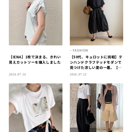
FASHION
【IENA】1枚で決まる、きれい
【50代、キュロットに挑戦】テ
見えカットソーを購入しました
ンハンドクラフテッドモダンで
見つけた涼しい夏の一着。【LE
E DAYS club tanpopo】
2026.07.24
2026.07.22