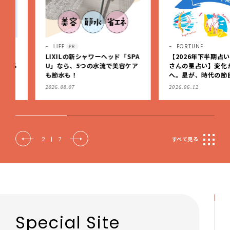
LIFE
FORTUNE
PR
LIXILの新シャワーヘッド「SPA
【2026年下半期占い 真木
U」なら、5つの水流で美容ケア
さんの星占い】変化から定
も節水も！
へ。星が、時代の節目を生
私たちを導く
2026.08.07
2026.06.12
2
|
7
すべて見る
Special Site