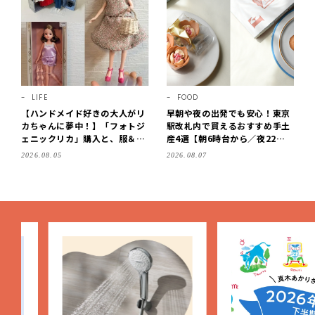
LIFE
FOOD
【ハンドメイド好きの大人がリ
早朝や夜の出発でも安心！東京
カちゃんに夢中！】「フォトジ
駅改札内で買えるおすすめ手土
ェニックリカ」購入と、服＆ク
産4選【朝6時台から／夜22時
ローゼットの手づくり実例をご
まで営業】
2026.08.05
2026.08.07
紹介【LEE100人隊・2026】