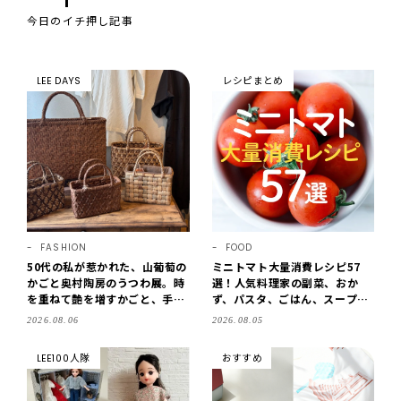
今日のイチ押し記事
LEE DAYS
レシピまとめ
FASHION
FOOD
50代の私が惹かれた、山葡萄の
ミニトマト大量消費レシピ57
かごと奥村陶房のうつわ展。時
選！人気料理家の副菜、おか
を重ねて艶を増すかごと、手仕
ず、パスタ、ごはん、スープま
事の美しさに出会いました。
で【保存版】
2026.08.06
2026.08.05
【LEE DAYS club tanpopo】
LEE100人隊
おすすめ