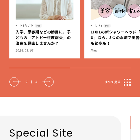
HEALTH
LIFE
PR
PR
入学、思春期などの節目に、子
LIXILの新シャワーヘッド「
どもの「アトピー性皮膚炎」の
U」なら、5つの水流で美容
治療を見直しませんか？
も節水も！
2026.08.03
New
2
|
4
すべて見る
Special Site