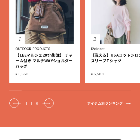
1
2
OUTDOOR PRODUCTS
12closet
【LEEマルシェ20th別注】 チャ
【洗える】USAコットンロ
ーム付き マルチWAYショルダー
スリーブTシャツ
バッグ
¥ 11,550
¥ 5,500
アイテム別ランキング
1
|
10