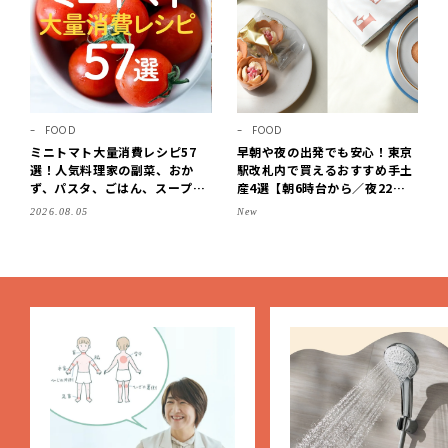
FOOD
FOOD
ミニトマト大量消費レシピ57
早朝や夜の出発でも安心！東京
選！人気料理家の副菜、おか
駅改札内で買えるおすすめ手土
ず、パスタ、ごはん、スープま
産4選【朝6時台から／夜22時
で【保存版】
まで営業】
2026.08.05
New