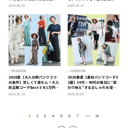
しゃれなアイテムを厳選
デ
2026.06.03
2026.05.27
FASHION
FASHION
2026夏【大人の柄パンツ３つ
2026春夏【最旬パンツコーデ3
の条件】涼しくて楽ちん！大人
2選】30代・40代の毎日に“変
的正解コーデBest５を1万円以
わり映え”するおしゃれを提
下で厳選
案！
2026.05.25
2026.05.02
1
2
3
4
5
6
7
14
・・・