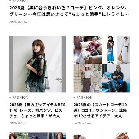
FASHION
2026夏【黒に合うきれい色７コーデ】ピンク、オレンジ、
グリーン…今年は思いきって“ちょっと派手”にトライしよ
う！
2026.07.10
FASHION
FASHION
2026夏【黒の主役アイテムBES
2026夏の【スカートコーデ10
T 4】レース、柄パンツ、ビス
選】ロゴT、ワントーン、涼感
チェ…ちょっと派手！が大人に
をUPさせるアイデア…大人の
ちょうどいい！
おしゃれなワンツーコーデ
2026.07.07
2026.07.06