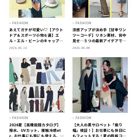
FASHION
FASHION
あえてガチが可愛い♡【アウト
涼感アップが決め手【甘辛ワン
ドア＆スポーツ小物６選】エ
ツーコーデ】リネン素材、背中
ル・エル・ビーンのキャップ、
見せ…５つの最新アイデアで夏
モンベルのサングラスetc.夏コ
を楽しむ！
2026.06.14
2026.06.08
ーデにプラス！
FASHION
FASHION
2026夏【高機能服カタログ】
【大人の黒サロペット「振り
撥水、UVカット、接触冷感et
幅」検証！】お仕事にも休日に
c. お仕事にも旅にも使える、お
もフィットする！夏の鉄板コー