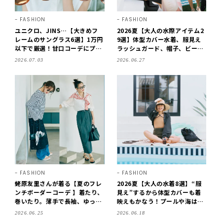
FASHION
FASHION
ユニクロ、JINS…【大きめフ
2026夏【大人の水際アイテム2
レームのサングラス6選】1万円
9選】体型カバー水着、服見え
以下で厳選！甘口コーデにプラ
ラッシュガード、帽子、ビーチ
スして｜2026夏
バッグetc.プールや海はもちろ
2026.07.03
2026.06.27
ん、デイリーにも活躍！
FASHION
FASHION
蛯原友里さんが着る【夏のフレ
2026夏【大人の水着8選】“服
ンチボーダーコーデ 】着たり、
見え”するから体型カバーも着
巻いたり。薄手で長袖、ゆった
映えもかなう！プールや海はも
りしたラインを選ぶのが正解
ちろん、デイリーにだって活
2026.06.25
2026.06.18
躍！