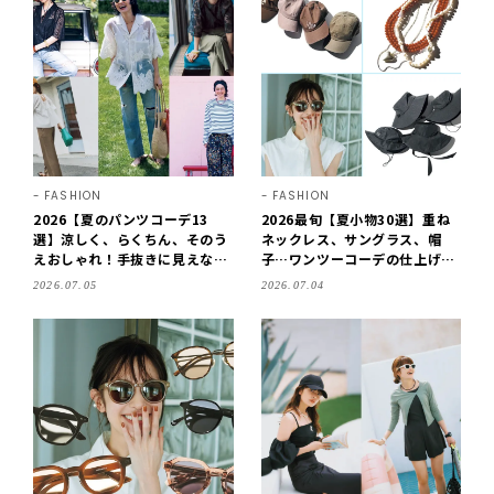
FASHION
FASHION
2026【夏のパンツコーデ13
2026最旬【夏小物30選】重ね
選】涼しく、らくちん、そのう
ネックレス、サングラス、帽
えおしゃれ！手抜きに見えない
子…ワンツーコーデの仕上げに
「ワンツーコーデの磨き方」
＋αでおしゃれ度は爆上がり！
2026.07.05
2026.07.04