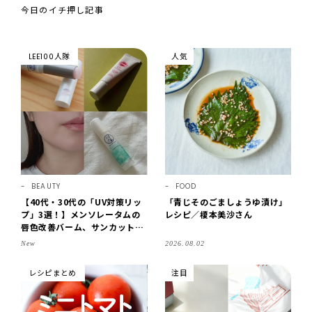
今日のイチ押し記事
LEE100人隊
人気
BEAUTY
FOOD
【40代・30代の「UV対策リッ
「青じそのごましょうゆ漬け」
プ」3選！】メンソレータムの
レシピ／榎本美沙さん
唇色改善バーム、サンカットな
どを「夏の紫外線対策」に愛用
New
2026.08.02
中です【LEE読者のイチ押しコ
スメ・2026】
レシピまとめ
注目