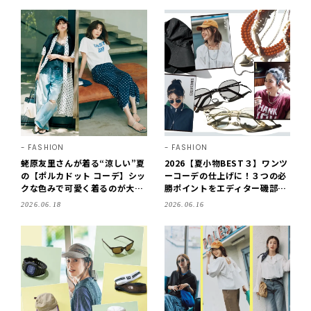
FASHION
FASHION
蛯原友里さんが着る“涼しい”夏
2026【夏小物BEST３】ワンツ
の【ポルカドット コーデ】シッ
ーコーデの仕上げに！３つの必
クな色みで可愛く着るのが大人
勝ポイントをエディター磯部安
の正解！
伽さんが提案！
2026.06.18
2026.06.16