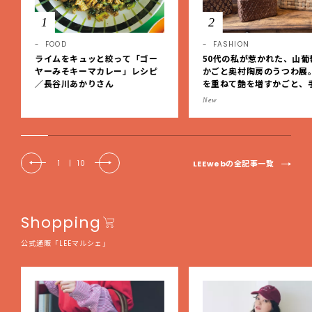
1
2
FOOD
FASHION
ライムをキュッと絞って「ゴー
50代の私が惹かれた、山葡
ヤーみそキーマカレー」レシピ
かごと奥村陶房のうつわ展
／長谷川あかりさん
を重ねて艶を増すかごと、
事の美しさに出会いました
New
EE DAYS club tanpopo
LEEwebの全記事一覧
1
|
10
Shopping
公式通販「LEEマルシェ」