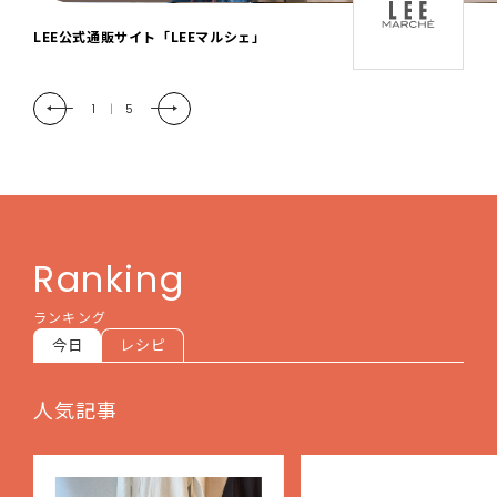
「LEE DAYS」本物志向にときめく。大人カ
ジュアル＆暮らしの雑貨
2
|
5
Ranking
ランキング
今日
レシピ
人気記事