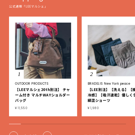
公式通販「LEEマルシェ」
1
2
OUTDOOR PRODUCTS
BRADELIS New York peace
【LEEマルシェ20th別注】 チャ
【LEE別注】【洗える】【
ーム付き マルチWAYショルダー
冷感】【吸汗速乾】優しく
バッグ
綿混ショーツ
¥ 11,550
¥ 1,980