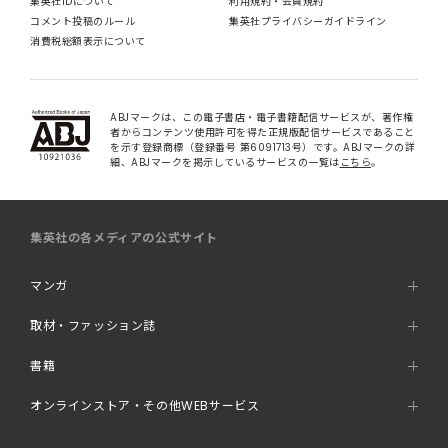
集英社IDについて
利用規約・会員規約
コメント投稿のルール
集英社プライバシーガイドライン
消費税総額表示について
ABJマークは、この電子書店・電子書籍配信サービスが、著作権
者からコンテンツ使用許可を得た正規版配信サービスであること
を示す登録商標（登録番号 第6091713号）です。ABJマークの詳
細、ABJマークを掲示しているサービスの一覧は
こちら
。
集英社の各メディアの公式サイト
マンガ
取材・ファッション誌
書籍
オンラインストア・その他WEBサービス