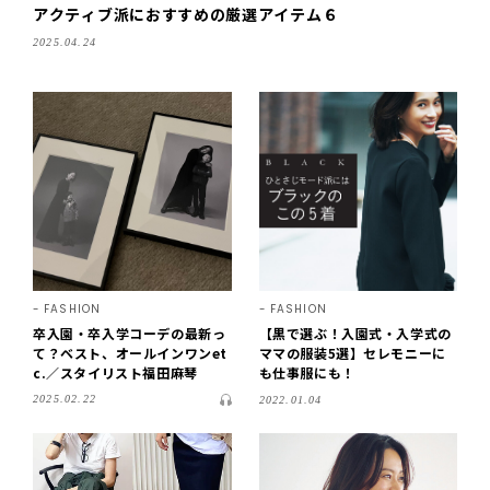
アクティブ派におすすめの厳選アイテム６
2025.04.24
FASHION
FASHION
卒入園・卒入学コーデの最新っ
【黒で選ぶ！入園式・入学式の
て？ベスト、オールインワンet
ママの服装5選】セレモニーに
c.／スタイリスト福田麻琴
も仕事服にも！
2025.02.22
2022.01.04