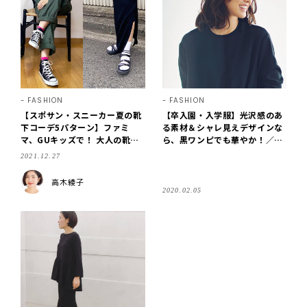
FASHION
FASHION
【スポサン・スニーカー夏の靴
【卒入園・入学服】光沢感のあ
下コーデ5パターン】ファミ
る素材＆シャレ見えデザインな
マ、GUキッズで！ 大人の靴下
ら、黒ワンピでも華やか！／明
見つけました
日なに着る？＠LEE
2021.12.27
高木綾子
2020.02.05