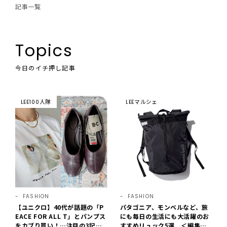
記事一覧
Topics
今日のイチ押し記事
LEE100人隊
LEEマルシェ
FASHION
FASHION
【ユニクロ】40代が話題の「P
パタゴニア、モンベルなど、旅
EACE FOR ALL T」とパンプス
にも毎日の生活にも大活躍のお
をカブり買い！…注目の3記事
すすめリュック5選 ＜編集部