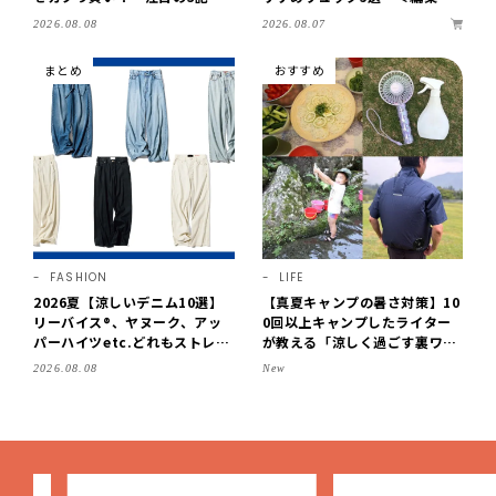
をチェック♪【LEE100人隊・2
セレクト＞【LEEマルシェ】
2026.08.07
2026.08.08
026】
まとめ
おすすめ
FASHION
LIFE
2026夏【涼しいデニム10選】
【真夏キャンプの暑さ対策】10
リーバイス®、ヤヌーク、アッ
0回以上キャンプしたライター
パーハイツetc.どれもストレス
が教える「涼しく過ごす裏ワ
フリーなはき心地！
ザ」8選！効果を実感したアイ
2026.08.08
New
デアだけを伝授