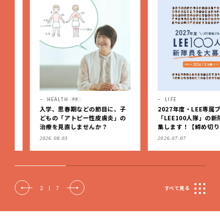
HEALTH
LIFE
PR
入学、思春期などの節目に、子
2027年度・LEE専属ブロガ
どもの「アトピー性皮膚炎」の
「LEE100人隊」の新隊員
治療を見直しませんか？
集します！【締め切り：10/
（火）】
2026.08.03
2026.07.07
2
|
7
すべて見る