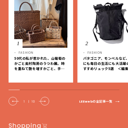
1
2
FASHION
FASHION
50代の私が惹かれた、山葡萄の
パタゴニア、モンベルなど
かごと奥村陶房のうつわ展。時
にも毎日の生活にも大活躍
を重ねて艶を増すかごと、手仕
すすめリュック5選 ＜編
事の美しさに出会いました。【L
レクト＞【LEEマルシェ】
EE DAYS club tanpopo】
LEEwebの全記事一覧
1
|
10
Shopping