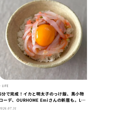
LIFE
5分で完成！イカと明太子のっけ飯、黒小物
コーデ、OURHOME Emiさんの新居も。LEE
8・9月号を読んだ7人の感想【LEE100人隊
2026.07.31
レビューvol.4・2026】