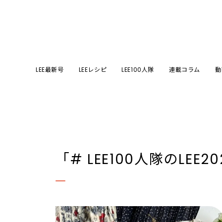
LEE最新号
LEEレシピ
LEE100人隊
連載コラム
動
「# LEE100人隊のLE