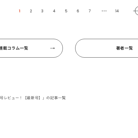
1
2
3
4
5
6
7
14
・・・
連載コラム一覧
著者一覧
8・9月号レビュー！【最新号】」の記事一覧