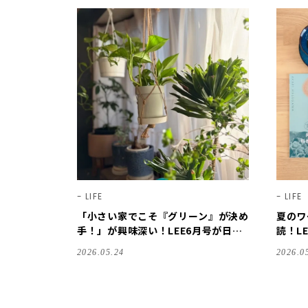
LIFE
LIFE
「小さい家でこそ『グリーン』が決め
夏のワ
手！」が興味深い！LEE6月号が日々
読！L
の暮らしの参考になります♪【LEE10
になり
2026.05.24
2026.0
0人隊のレビューvol.3・2026】
ーvol