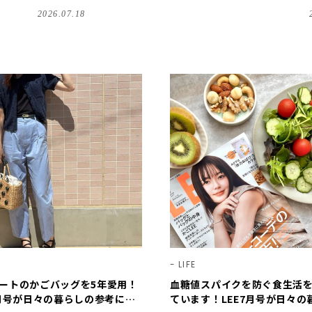
想【LEE100人隊のレビューvol.2・2026】
2026.07.18
LIFE
ートのかごバッグを5年愛用！
血糖値スパイクを防ぐ食生活
7月号が日々の暮らしの参考にな
ています！LEE7月号が日々の