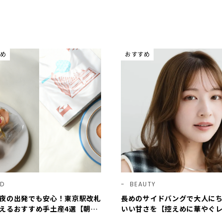
め
おすすめ
OD
BEAUTY
夜の出発でも安心！東京駅改札
長めのサイドバングで大人に
えるおすすめ手土産4選【朝6
いい甘さを【控えめに華やぐ
ら／夜22時まで営業】
ミディ】