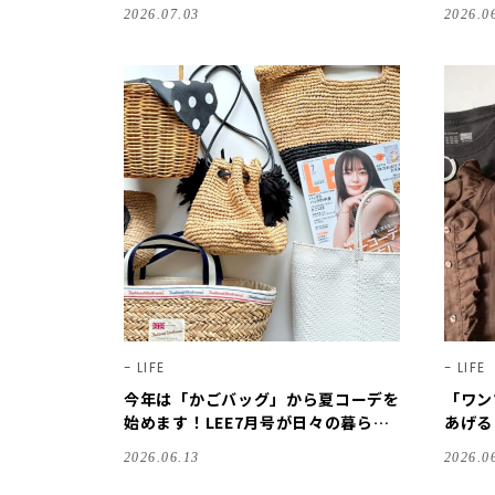
を読んだ7人の感想【LEE100人隊の
ります
2026.07.03
2026.0
レビューvol.6・2026】
l.5・2
LIFE
LIFE
今年は「かごバッグ」から夏コーデを
「ワン
始めます！LEE7月号が日々の暮らし
あげる
の参考になります♪【LEE100人隊の
参考に
2026.06.13
2026.0
レビューvol.2・2026】
ビューv