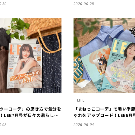
♪【LEE100人隊のレビューvo
の参考になります♪【LEE10
6.30
2026.06.28
026】
レビューvol.4・2026】
LIFE
ツーコーデ」の磨き方で気分を
「まねっこコーデ」で暑い季
！LEE7月号が日々の暮らしの
ゃれをアップロード！LEE6月
なります♪【LEE100人隊のレ
日々の暮らしの参考になります
6.08
2026.06.04
ol.1・2026】
EE100人隊のレビューvol.5・