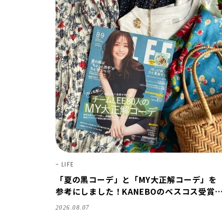
LIFE
「夏の黒コーデ」と「MY大正解コーデ」を
参考にしました！KANEBOのベスコス受賞
ップ購入も。LEE8・9月号を読んだ6人の感
2026.08.07
想【LEE100人隊のレビューvol.6・2026】