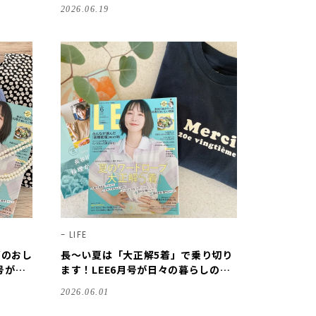
0人隊の
【LEE100人隊のレビューvol.3・202
2026.06.19
6】
LIFE
節のおし
長～い夏は「大正解5着」で乗り切り
号が
ます！LEE6月号が日々の暮らしの参
♪【L
考になります♪【LEE100人隊のレビ
2026.06.01
2026】
ューvol.4・2026】