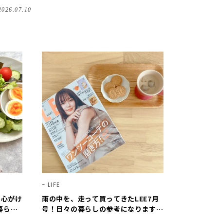
んだ8人の感想【LEE100人隊のレビューvol.
2026.07.10
1・2026】
LIFE
を心がけ
雨の中を、走って買ってきたLEE7月
暮らし
号！日々の暮らしの参考になります♪