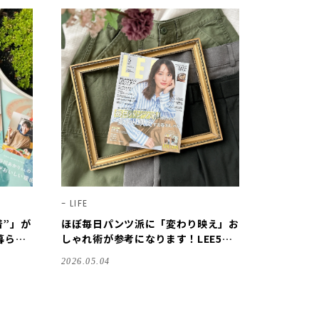
LIFE
着”」が
ほぼ毎日パンツ派に「変わり映え」お
暮らし
しゃれ術が参考になります！LEE5月
0人隊の
号の感想をご紹介【LEE100人隊のレ
2026.05.04
ビューvol.5・2026】