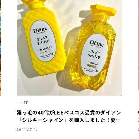
LIFE
猫っ毛の40代がLEEベスコス受賞のダイアン
リ
「シルキーシャイン」を購入しました！夏の
黒コーデ、朝時間も【LEE100人隊レビューv
2026.07.31
ol.5・2026】