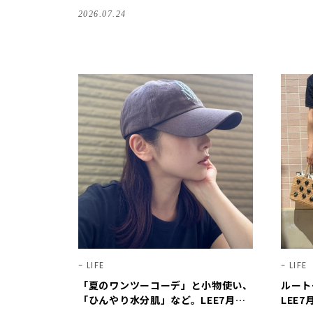
00人隊のレビューvol.3・2026】
2026.07.24
LIFE
LIFE
「夏のワンツーコーデ」と小物使い、
ルート
「ひんやり水分肌」など。LEE7月号
LEE