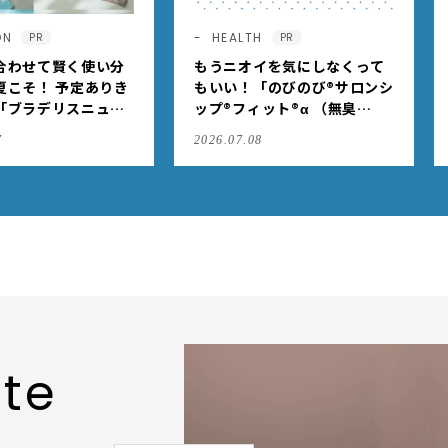
ON
HEALTH
PR
PR
合わせて賢く使い分
もうニオイを気にしなくって
夏こそ！ 予定ありき
もいい！「のびのび®サロンシ
「ブラデリスニュー
ップ®フィット®α （無臭
の快適ブラジャー
性）」で、肩こりや足腰のダ
7
2026.07.08
ルさを出先でもケア
ite