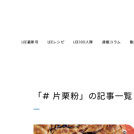
LEE最新号
LEEレシピ
LEE100人隊
連載コラム
動
「# 片栗粉」
の記事一覧