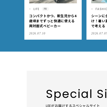
LIFE
FASHI
PR
コンパクトかつ、新生児から4
シーンに
歳頃までずっと快適に使える
け！暑い
両対面式ベビーカー
で考える
ヨーク」
2026.07.10
2026.07.0
Special S
LEEがお届けするスペシャルサイト