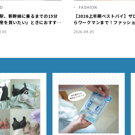
OD
FASHION
駅、新幹線に乗るまでの15分
【2026上半期ベストバイ】ザ
産を買いたい」ときにおすすめ
らワークマンまで！ファッシ
スイーツ3選 【東京駅改札内・
テム3選/川口ゆかり
8.05
2026.08.05
開店】