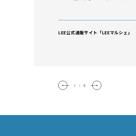
「LEE DAYS」本物志向にときめく。
ュアル＆暮らしの雑貨
2
|
5