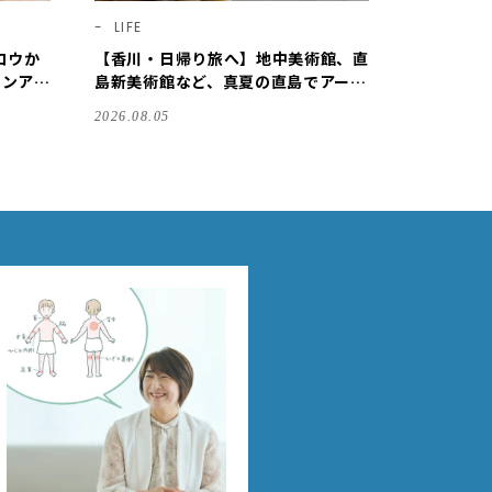
LIFE
ロウか
【香川・日帰り旅へ】地中美術館、直
ョンアイ
島新美術館など、真夏の直島でアート
を巡る【LEE DAYS club ミワコ】
2026.08.05