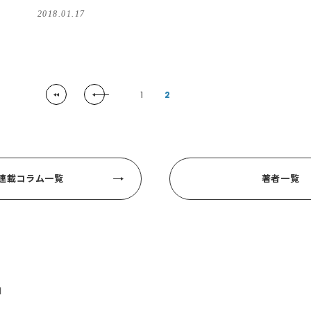
阿希子さん
2018.01.17
1
2
連載コラム一覧
著者一覧
目