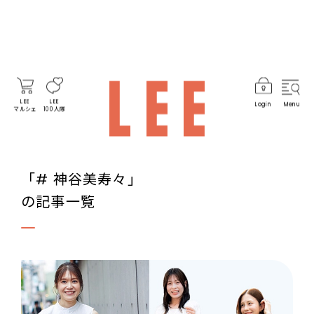
LEE
LEE
Login
Menu
マルシェ
100人隊
「# 神谷美寿々」
の記事一覧