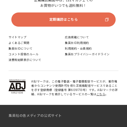
定期購読期間中は、LEEマルシェでの
お買物がいつでも送料無料！
定期購読はこちら
サイトマップ
広告掲載について
よくあるご質問
集英社ID利用規約
集英社IDについて
利用規約・会員規約
コメント投稿のルール
集英社プライバシーガイドライン
消費税総額表示について
ABJマークは、この電子書店・電子書籍配信サービスが、著作権
者からコンテンツ使用許可を得た正規版配信サービスであること
を示す登録商標（登録番号 第6091713号）です。ABJマークの詳
細、ABJマークを掲示しているサービスの一覧は
こちら
。
集英社の各メディアの公式サイト