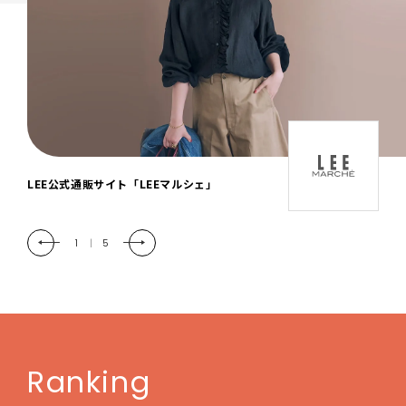
「LEE DAYS」本物志向にときめく。大人カ
ジュアル＆暮らしの雑貨
2
|
5
Ranking