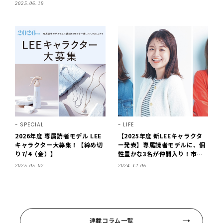
中！時間がなくても“ながら美容”で工夫
2025.06.19
SPECIAL
LIFE
2026年度 専属読者モデル LEE
【2025年度 新LEEキャラクタ
キャラクター大募集！【締め切
ー発表】専属読者モデルに、個
り7/4（金）】
性豊かな3名が仲間入り！市川
美緒さん・神谷美寿々さん・山
2025.05.07
2024.12.06
下百香さん
連載コラム一覧