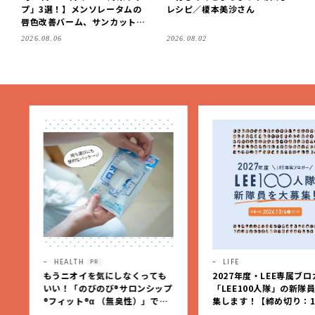
プ」3選！】メンソレータムの
レシピ／榎本美沙さん
唇色改善バーム、サンカットな
どを「夏の紫外線対策」に愛用
2026.08.06
2026.08.02
中です【LEE読者のイチ押しコ
スメ・2026】
HEALTH
LIFE
PR
もうニオイを気にしなくっても
2027年度・LEE専属ブロガ
いい！「のびのび®サロンシップ
「LEE100人隊」の新隊員
®フィット®α （無臭性）」で、
集します！【締め切り：10/
肩こりや足腰のダルさを出先で
（火）】