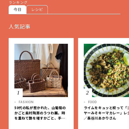
ランキング
今日
レシピ
人気記事
1
2
FASHION
FOOD
50代の私が惹かれた、山葡萄の
ライムをキュッと絞って「
かごと奥村陶房のうつわ展。時
ヤーみそキーマカレー」レ
を重ねて艶を増すかごと、手仕
／長谷川あかりさん
事の美しさに出会いました。【L
EE DAYS club tanpopo】