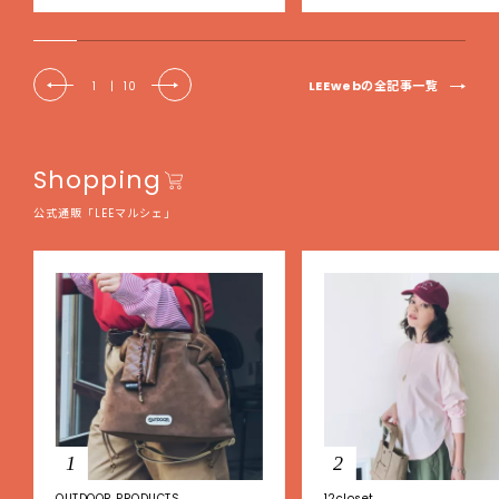
LEEwebの全記事一覧
1
|
10
Shopping
公式通販「LEEマルシェ」
1
2
OUTDOOR PRODUCTS
12closet