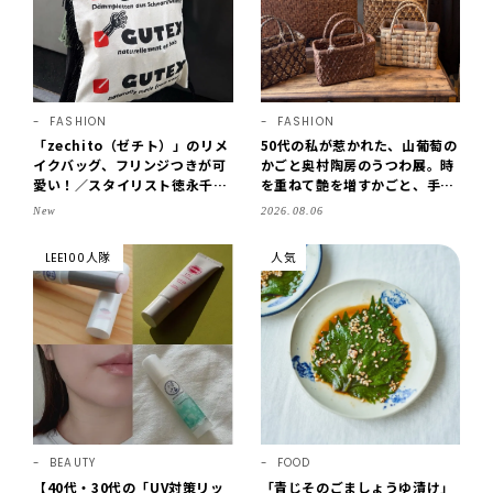
FASHION
FASHION
「zechito（ゼチト）」のリメ
50代の私が惹かれた、山葡萄の
イクバッグ、フリンジつきが可
かごと奥村陶房のうつわ展。時
愛い！／スタイリスト徳永千夏
を重ねて艶を増すかごと、手仕
さん【おやこども名品】
事の美しさに出会いました。
New
2026.08.06
【LEE DAYS club tanpopo】
LEE100人隊
人気
BEAUTY
FOOD
【40代・30代の「UV対策リッ
「青じそのごましょうゆ漬け」