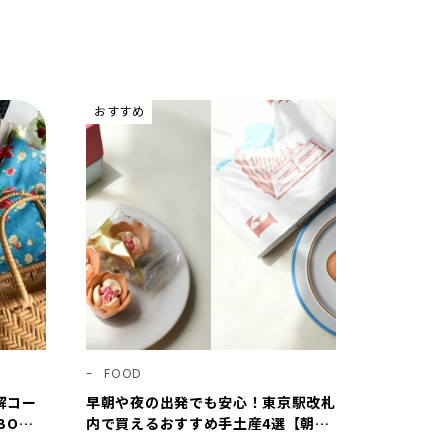
おすすめ
FOOD
解コー
早朝や夜の出発でも安心！東京駅改札
BOの
内で買えるおすすめ手土産4選【朝6
E8・9
時台から／夜22時まで営業】