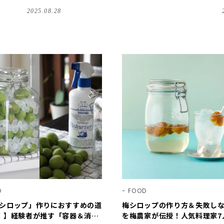
ピや活用レシピもご紹介
2025.08.28
D
FOOD
シロップ」作りにおすすめの道
梅シロップの作り方＆失敗し
！】経験者が推す「容器＆消毒
を梅農家が伝授！人気料理家7