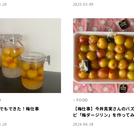
コール」を拝見♪【季節のの手
シロップレシピや活用レシピ
5.20
2025.05.09
2025】
D
FOOD
でもできた！梅仕事
【梅仕事】今井真実さんのバ
ピ「梅ダージリン」を作って
た！読者の感想3人分を拝見♪【
6.20
2024.06.18
00人隊料理部・2024】