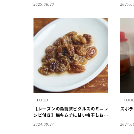
者の「梅仕事レシピや愛用道具」を拝
用アル
2025.06.20
2025.0
見♪【LEE100人隊・季節の手仕事】
仕事・
FOOD
FOO
【レーズンの烏龍茶ピクルスのミニレ
ズボラ
シピ付き】梅キムチに甘い梅干しおに
ぎり！？今井真実さんの韓国＆台湾梅
2024.09.27
2024.0
リサーチ旅レポート