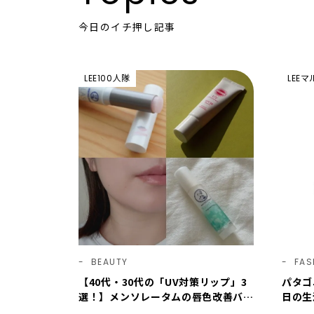
今日のイチ押し記事
LEE100人隊
LEE
BEAUTY
FAS
【40代・30代の「UV対策リップ」3
パタゴ
選！】メンソレータムの唇色改善バー
日の生
ム、サンカットなどを「夏の紫外線対
ク5選