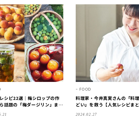
D
FOOD
レシピ22選｜梅シロップの作
料理家・今井真実さんの「料
ら話題の「梅ダージリン」ま
どい」を救う【人気レシピまと
年はこれで決まり！【2026保
選】
5.21
2024.02.27