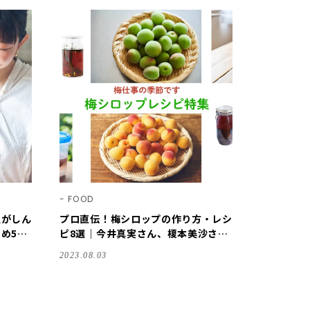
FOOD
理がしん
プロ直伝！梅シロップの作り方・レシ
め50
ピ8選｜今井真実さん、榎本美沙さ
ん……青梅でも完熟梅でも
2023.08.03