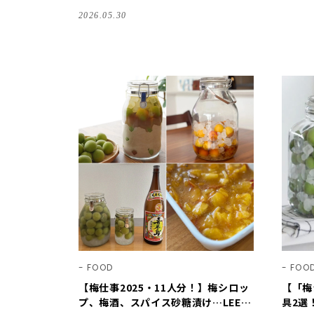
入りレシピ・道具・楽しみ方」を拝見♪【季
2026.05.30
節の手仕事】
FOOD
FOO
【梅仕事2025・11人分！】梅シロッ
【「梅
プ、梅酒、スパイス砂糖漬け…LEE読
具2選