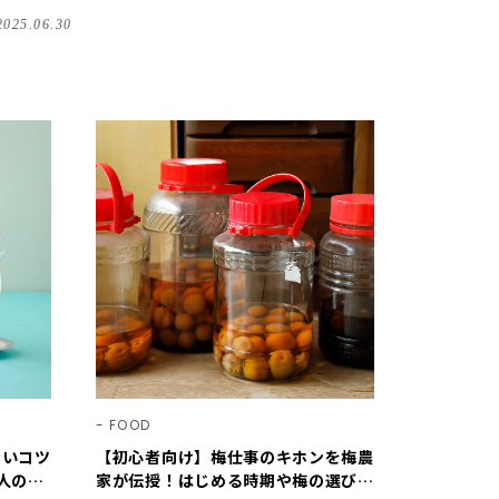
【LEE DAYS club clara】
2025.06.30
FOOD
ないコツ
【初心者向け】梅仕事のキホンを梅農
人の梅
家が伝授！はじめる時期や梅の選び