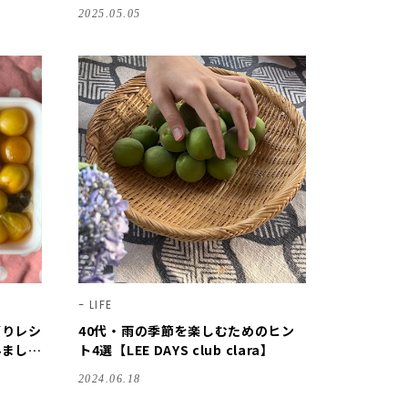
もご紹介
方、失敗知らずの簡単梅シロップ、梅
2025.05.05
干しレシピなど徹底ガイド
LIFE
ズりレシ
40代・雨の季節を楽しむためのヒン
みまし
ト4選【LEE DAYS club clara】
LEE1
2024.06.18