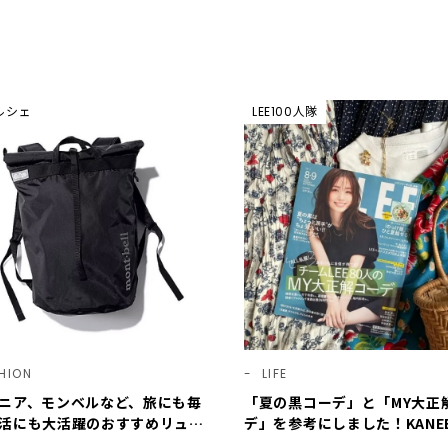
マルシェ
LEE100人隊
HION
LIFE
ニア、モンベルなど、旅にも毎
「夏の黒コーデ」と「MY大正
活にも大活躍のおすすめリュッ
デ」を参考にしました！KANE
 ＜編集部セレクト＞【LEEマ
ベスコス受賞リップ購入も。LE