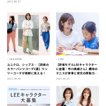
2025.08.07
FASHION
LIFE
ユニクロ、シップス…【読者の
【読者モデルLEEキャラクター
カラーパンツコーデ3選】ワン
に密着：市川美緒さん】趣味の
ツーコーデが新鮮に見える！
テニスが家事と育児の原動力！
娘と楽しむ絵本、お絵描き、展
2025.08.04
2025.06.23
覧会巡りも大切な時間