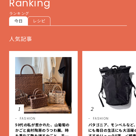
Ranking
ランキング
今日
レシピ
人気記事
1
2
FASHION
FASHION
50代の私が惹かれた、山葡萄の
パタゴニア、モンベルなど
かごと奥村陶房のうつわ展。時
にも毎日の生活にも大活躍
を重ねて艶を増すかごと、手仕
すすめリュック5選 ＜編