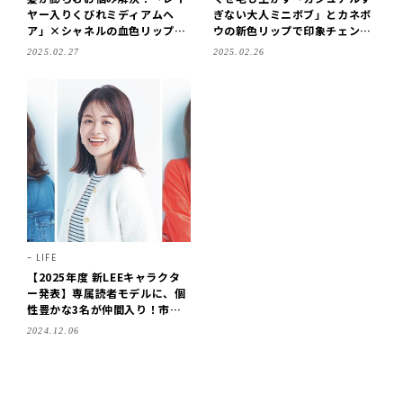
ヤー入りくびれミディアムヘ
ぎない大人ミニボブ」とカネボ
ア」×シャネルの血色リップで
ウの新色リップで印象チェン
変身
ジ！
2025.02.27
2025.02.26
LIFE
【2025年度 新LEEキャラクタ
ー発表】専属読者モデルに、個
性豊かな3名が仲間入り！市川
美緒さん・神谷美寿々さん・山
2024.12.06
下百香さん