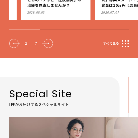
治療を見直しませんか？
賞金は10万円【応募は9月1
（日）まで】
2026.08.03
2026.07.07
2
|
7
すべて見る
Special Site
LEEがお届けするスペシャルサイト