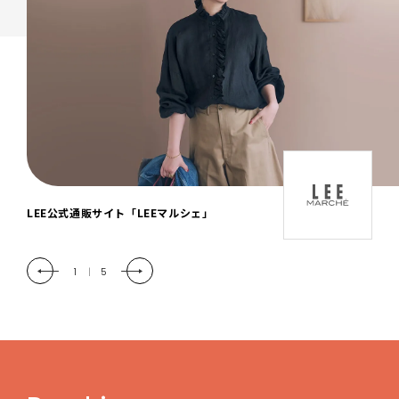
「LEE DAYS」本物志向にときめく。大人カ
ジュアル＆暮らしの雑貨
2
|
5