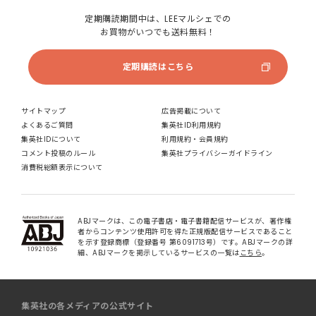
定期購読期間中は、LEEマルシェでの
お買物がいつでも送料無料！
定期購読はこちら
サイトマップ
広告掲載について
よくあるご質問
集英社ID利用規約
集英社IDについて
利用規約・会員規約
コメント投稿のルール
集英社プライバシーガイドライン
消費税総額表示について
ABJマークは、この電子書店・電子書籍配信サービスが、著作権
者からコンテンツ使用許可を得た正規版配信サービスであること
を示す登録商標（登録番号 第6091713号）です。ABJマークの詳
細、ABJマークを掲示しているサービスの一覧は
こちら
。
集英社の各メディアの公式サイト