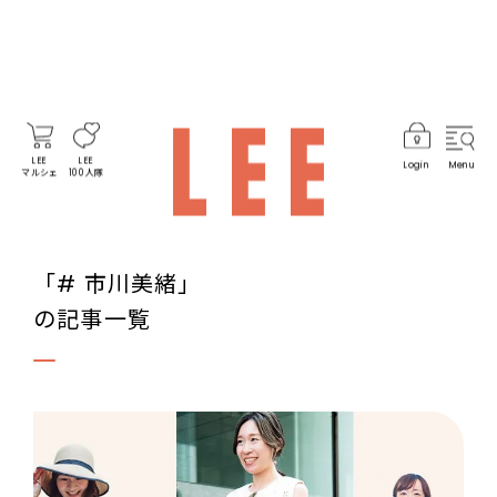
LEE
LEE
Login
Menu
マルシェ
100人隊
「# 市川美緒」
の記事一覧