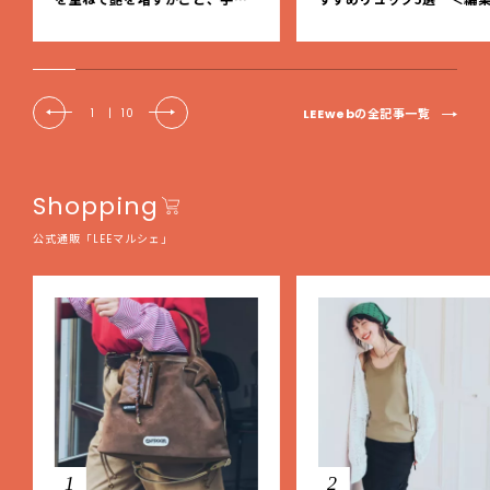
事の美しさに出会いました。【L
レクト＞【LEEマルシェ】
EE DAYS club tanpopo】
LEEwebの全記事一覧
1
|
10
Shopping
公式通販「LEEマルシェ」
1
2