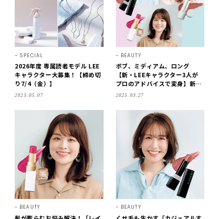
SPECIAL
BEAUTY
2026年度 専属読者モデル LEE
ボブ、ミディアム、ロング
キャラクター大募集！【締め切
【新・LEEキャラクター3人が
り7/4（金）】
プロのアドバイスで変身】新し
いヘアスタイルとリップで春が
2025.05.07
2025.03.27
来る！
BEAUTY
BEAUTY
髪が膨らむお悩み解決！「レイ
くせ毛も生かす「カジュアルす