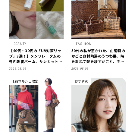
BEAUTY
FASHION
【40代・30代の「UV対策リッ
50代の私が惹かれた、山葡萄の
プ」3選！】メンソレータムの
かごと奥村陶房のうつわ展。時
唇色改善バーム、サンカットな
を重ねて艶を増すかごと、手仕
どを「夏の紫外線対策」に愛用
事の美しさに出会いました。
2026.08.06
2026.08.06
中です【LEE読者のイチ押しコ
【LEE DAYS club tanpopo】
スメ・2026】
LEEマルシェ限定
おすすめ