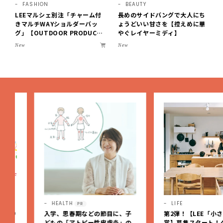
FASHION
BEAUTY
LEEマルシェ別注「チャーム付
長めのサイドバングで大人にち
きマルチWAYショルダーバッ
ょうどいい甘さを【控えめに華
グ」【OUTDOOR PRODUCT
やぐレイヤーミディ】
S ×LEE100人隊】第3弾はリッ
New
New
チ映えにこだわり！
HEALTH
LIFE
PR
入学、思春期などの節目に、子
第2弾！【LEE「小さい家
どもの「アトピー性皮膚炎」の
賞】募集スタート！グラン