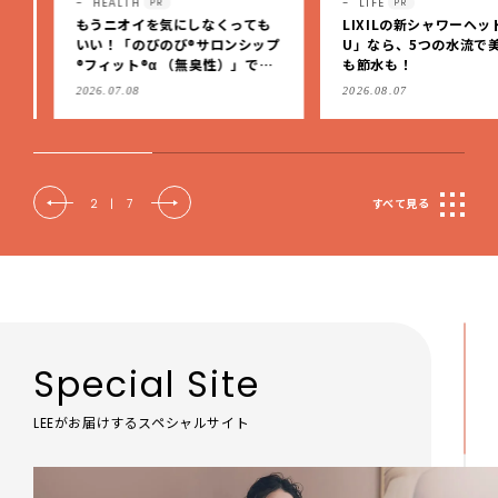
HEALTH
LIFE
PR
PR
もうニオイを気にしなくっても
LIXILの新シャワーヘッド「
いい！「のびのび®サロンシップ
U」なら、5つの水流で美容
®フィット®α （無臭性）」で、
も節水も！
肩こりや足腰のダルさを出先で
2026.07.08
2026.08.07
もケア
2
|
7
すべて見る
Special Site
LEEがお届けするスペシャルサイト