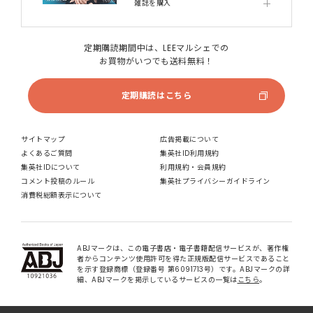
雑誌を購入
定期購読期間中は、LEEマルシェでの
お買物がいつでも送料無料！
定期購読はこちら
サイトマップ
広告掲載について
よくあるご質問
集英社ID利用規約
集英社IDについて
利用規約・会員規約
コメント投稿のルール
集英社プライバシーガイドライン
消費税総額表示について
ABJマークは、この電子書店・電子書籍配信サービスが、著作権
者からコンテンツ使用許可を得た正規版配信サービスであること
を示す登録商標（登録番号 第6091713号）です。ABJマークの詳
細、ABJマークを掲示しているサービスの一覧は
こちら
。