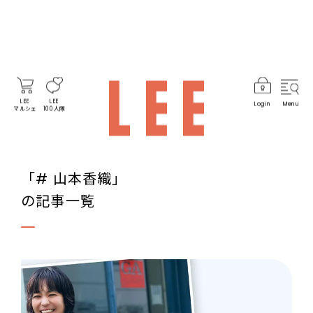
LEE
LEE
Login
Menu
マルシェ
100人隊
「# 山本香織」
の記事一覧