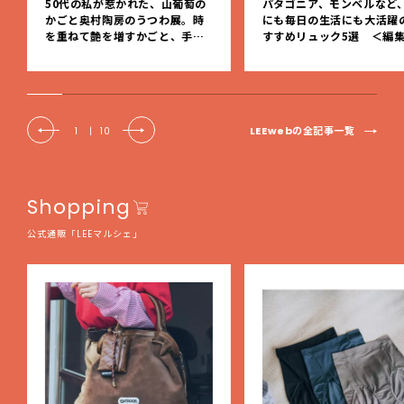
50代の私が惹かれた、山葡萄の
パタゴニア、モンベルなど
かごと奥村陶房のうつわ展。時
にも毎日の生活にも大活躍
を重ねて艶を増すかごと、手仕
すすめリュック5選 ＜編
事の美しさに出会いました。【L
レクト＞【LEEマルシェ】
EE DAYS club tanpopo】
LEEwebの全記事一覧
1
|
10
Shopping
公式通販「LEEマルシェ」