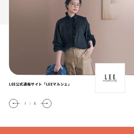
「LEE DAYS」本物志向にときめく。大人カ
ジュアル＆暮らしの雑貨
2
|
5