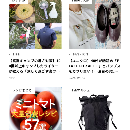
おすすめ
LEE100人隊
LIFE
FASHION
【真夏キャンプの暑さ対策】10
【ユニクロ】40代が話題の「P
0回以上キャンプしたライター
EACE FOR ALL T」とパンプス
が教える「涼しく過ごす裏ワ
をカブり買い！…注目の3記事
ザ」8選！効果を実感したアイ
をチェック♪【LEE100人隊・2
New
2026.08.08
デアだけを伝授
026】
レシピまとめ
LEEマルシェ