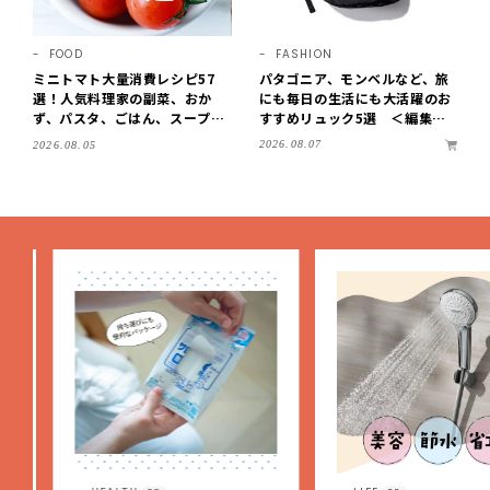
FOOD
FASHION
ミニトマト大量消費レシピ57
パタゴニア、モンベルなど、旅
選！人気料理家の副菜、おか
にも毎日の生活にも大活躍のお
ず、パスタ、ごはん、スープま
すすめリュック5選 ＜編集部
で【保存版】
セレクト＞【LEEマルシェ】
2026.08.07
2026.08.05