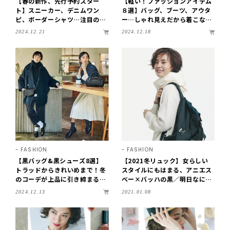
【春の新作、先行予約スター
【軽い！ファッションアイテム
ト】スニーカー、デニムワン
８選】バッグ、ブーツ、アウタ
ピ、ボーダーシャツ…注目のア
ー…しゃれ見えだから着こなし
イテムBEST5をチェック
の幅が広がる！
2024.12.21
2024.12.18
FASHION
FASHION
【黒バッグ&黒シューズ8選】
【2021冬リュック】女らしい
トラッドからきれいめまで！冬
スタイルにもはまる、アニエス
のコーデが上品に引き締まるア
べー×バッハの黒／明日なに着
イテムを厳選
る？＠LEE
2024.12.13
2021.01.08