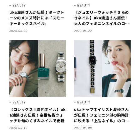
BEAUTY
BEAUTY
uka渡邉さんが伝授！ダークト
【ジュエリーウォッチ×きらめ
ーンのメンズ時計には「スモー
きネイル】uka渡邉さん直伝！
キーミックスネイル」
大人のフェミニンネイルのコツ
は？
2020.05.30
2020.05.22
BEAUTY
BEAUTY
【ロレックス×夏色ネイル】uk
ukaトップネイリスト渡邉さん
a渡邉さん伝授！定番名品ウォ
が伝授！フェミニン派の腕時計
ッチを旬のくすみネイルで更新
に映える「上品ネイル」のコツ
は？
2020.05.15
2020.05.08