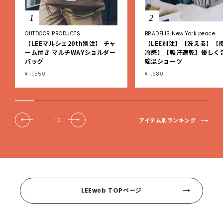
1
2
OUTDOOR PRODUCTS
BRADELIS New York peace
【LEEマルシェ20th別注】 チャ
【LEE別注】【洗える】【
ーム付き マルチWAYショルダー
冷感】【吸汗速乾】優しく
バッグ
綿混ショーツ
¥ 11,550
¥ 1,980
アイテム別ランキング
1
|
10
LEEweb TOPページ