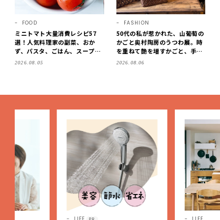
FOOD
FASHION
ミニトマト大量消費レシピ57
50代の私が惹かれた、山葡萄の
選！人気料理家の副菜、おか
かごと奥村陶房のうつわ展。時
ず、パスタ、ごはん、スープま
を重ねて艶を増すかごと、手仕
で【保存版】
事の美しさに出会いました。
2026.08.05
2026.08.06
【LEE DAYS club tanpopo】
LIFE
LIFE
PR