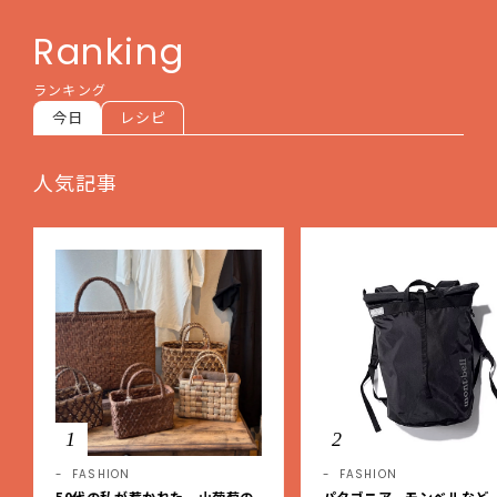
Ranking
ランキング
今日
レシピ
人気記事
1
2
FASHION
FASHION
50代の私が惹かれた、山葡萄の
パタゴニア、モンベルなど