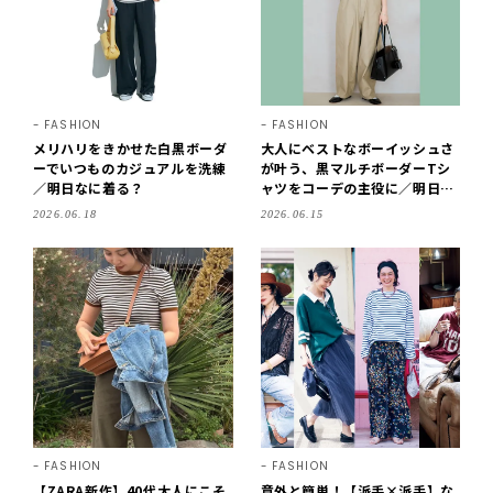
FASHION
FASHION
メリハリをきかせた白黒ボーダ
大人にベストなボーイッシュさ
ーでいつものカジュアルを洗練
が叶う、黒マルチボーダーTシ
／明日なに着る？
ャツをコーデの主役に／明日な
に着る？
2026.06.18
2026.06.15
FASHION
FASHION
【ZARA新作】40代大人にこそ
意外と簡単！【派手×派手】な