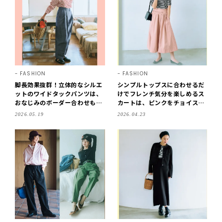
FASHION
FASHION
脚長効果抜群！立体的なシルエ
シンプルトップスに合わせるだ
ットのワイドタックパンツは、
けでフレンチ気分を楽しめるス
おなじみのボーダー合わせもこ
カートは、ピンクをチョイスし
なれた雰囲気に！／明日なに着
て気分も華やか！／明日なに着
2026.05.19
2026.04.23
る？
る？