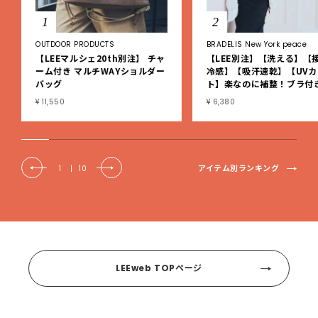
1
2
OUTDOOR PRODUCTS
BRADELIS New York peace
【LEEマルシェ20th別注】 チャ
【LEE別注】【洗える】【
ーム付き マルチWAYショルダー
冷感】【吸汗速乾】【UVカ
バッグ
ト】楽なのに補整！ブラ付
ブタンクトップ
¥ 11,550
¥ 6,380
アイテム別ランキング
1
|
10
LEEweb TOPページ