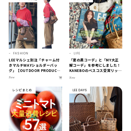
FASHION
LIFE
LEEマルシェ別注「チャーム付
「夏の黒コーデ」と「MY大正
きマルチWAYショルダーバッ
解コーデ」を参考にしました！
グ」【OUTDOOR PRODUCT
KANEBOのベスコス受賞リップ
S ×LEE100人隊】第3弾はリッ
購入も。LEE8・9月号を読んだ
New
New
チ映えにこだわり！
6人の感想【LEE100人隊のレビ
ューvol.6・2026】
レシピまとめ
LEE DAYS