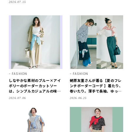
2026.07.15
FASHION
FASHION
しなやかな素材のブルー×アイ
蛯原友里さんが着る【夏のフレ
ボリーのボーダーカットソー
ンチボーダーコーデ 】着たり、
は、シンプルカジュアルの味つ
巻いたり。薄手で長袖、ゆった
けに重宝！／明日なに着る？
りしたラインを選ぶのが正解
2026.07.06
2026.06.25