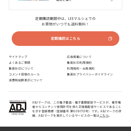
定期購読期間中は、LEEマルシェでの
お買物がいつでも送料無料！
定期購読はこちら
サイトマップ
広告掲載について
よくあるご質問
集英社ID利用規約
集英社IDについて
利用規約・会員規約
コメント投稿のルール
集英社プライバシーガイドライン
消費税総額表示について
ABJマークは、この電子書店・電子書籍配信サービスが、著作権
者からコンテンツ使用許可を得た正規版配信サービスであること
を示す登録商標（登録番号 第6091713号）です。ABJマークの詳
細、ABJマークを掲示しているサービスの一覧は
こちら
。