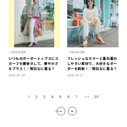
FASHION
FASHION
いつものボーダートップスにス
フレッシュなカラーと重ね着の
カーフを腰巻きして、華やかさ
しやすい素材で、大好きなボー
をプラス！／明日なに着る？
ダーを刷新！／明日なに着る？
2026.03.30
2026.03.27
1
2
3
4
5
6
7
20
・・・