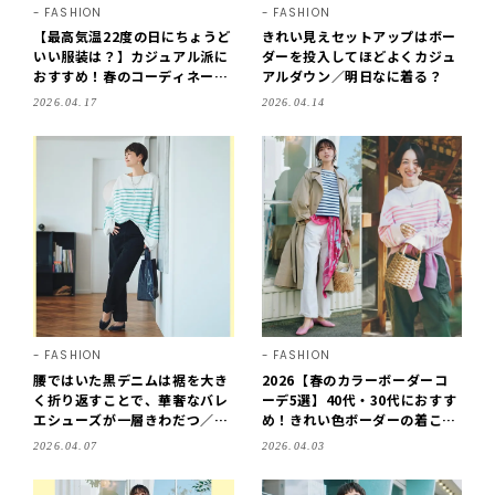
FASHION
FASHION
【最高気温22度の日にちょうど
きれい見えセットアップはボー
いい服装は？】カジュアル派に
ダーを投入してほどよくカジュ
おすすめ！春のコーディネート
アルダウン／明日なに着る？
10パターン
2026.04.17
2026.04.14
FASHION
FASHION
腰ではいた黒デニムは裾を大き
2026【春のカラーボーダーコ
く折り返すことで、華奢なバレ
ーデ5選】40代・30代におすす
エシューズが一層きわだつ／明
め！きれい色ボーダーの着こな
日なに着る？
しを一挙紹介
2026.04.07
2026.04.03