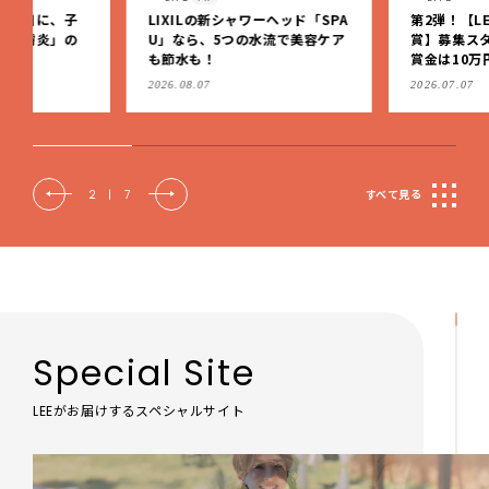
LIXILの新シャワーヘッド「SPA
第2弾！【LEE「小さい家
U」なら、5つの水流で美容ケア
賞】募集スタート！グラン
も節水も！
賞金は10万円【応募は9月1
（日）まで】
2026.08.07
2026.07.07
2
|
7
すべて見る
Special Site
LEEがお届けするスペシャルサイト