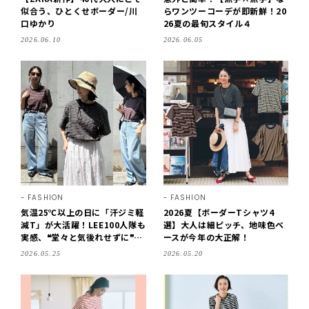
似合う、ひとくせボーダー/川
らワンツーコーデが即新鮮！20
口ゆかり
26夏の最旬スタイル４
2026.06.10
2026.06.05
FASHION
FASHION
気温25℃以上の日に「汗ジミ軽
2026夏【ボーダーTシャツ4
減T」が大活躍！LEE100人隊も
選】大人は細ピッチ、地味色ベ
実感、❝堂々と気後れせずに❞お
ースが今年の大正解！
でかけできます♪
2026.05.25
2026.05.20