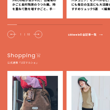
かごと奥村陶房のうつわ展。時
にも毎日の生活にも大活躍
を重ねて艶を増すかごと、手仕
すすめリュック5選 ＜編
事の美しさに出会いました。【L
レクト＞【LEEマルシェ】
EE DAYS club tanpopo】
LEEwebの全記事一覧
1
|
10
Shopping
公式通販「LEEマルシェ」