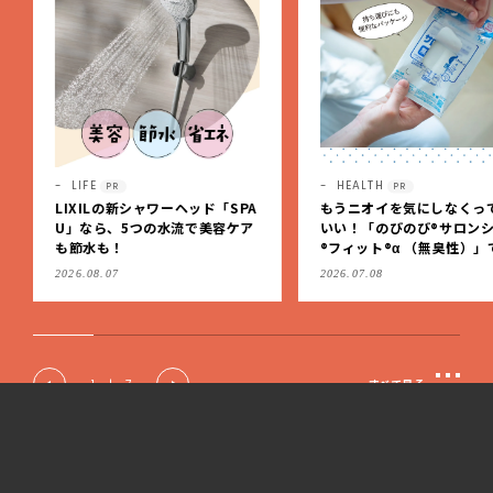
HEALTH
LIFE
PR
もうニオイを気にしなくっても
2027年度・LEE専属ブロガ
いい！「のびのび®サロンシップ
「LEE100人隊」の新隊員
®フィット®α （無臭性）」で、
集します！【締め切り：10/
肩こりや足腰のダルさを出先で
（火）】
2026.07.08
2026.07.07
もケア
2
|
7
すべて見る