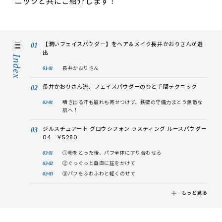
ニックと共にご紹介します！
【潤いフェイスパウダー】をヘア＆メイク長井かおりさんが選
出
Index
長井かおりさん
長井かおりさん流、フェイスパウダーのひと手間テクニック
噴き出る汗も崩れも寄せつけず、鉄壁の守備力まとう無敵な
肌へ！
ジルスチュアート グロウシフォン ラスティング ルースパウダー
04 ￥5280
①粉をとった後、パフ全体にすり合わせる
②ぐっぐっと垂直に圧をかけて
③パフをふわふわと軽くのせて
もっと見る