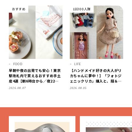
おすすめ
LEE100人隊
FOOD
LIFE
早朝や夜の出発でも安心！東京
【ハンドメイド好きの大人がリ
駅改札内で買えるおすすめ手土
カちゃんに夢中！】「フォトジ
産4選【朝6時台から／夜22時
ェニックリカ」購入と、服＆ク
まで営業】
ローゼットの手づくり実例をご
2026.08.07
2026.08.05
紹介【LEE100人隊・2026】