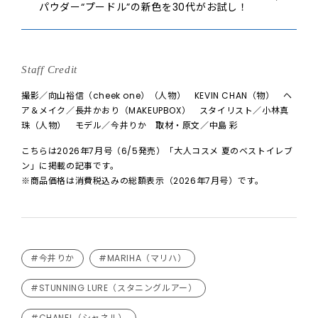
パウダー“プードル”の新色を30代がお試し！
Staff Credit
撮影／向山裕信（cheek one）（人物） KEVIN CHAN（物） ヘ
ア＆メイク／長井かおり（MAKEUPBOX） スタイリスト／小林真
珠（人物） モデル／今井りか 取材・原文／中島 彩
こちらは2026年7月号（6/5発売）「大人コスメ 夏のベストイレブ
ン」に掲載の記事です。
※商品価格は消費税込みの総額表示（2026年7月号）です。
#今井りか
#MARIHA（マリハ）
#STUNNING LURE（スタニングルアー）
#CHANEL（シャネル）