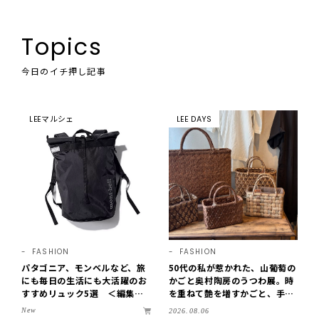
Topics
今日のイチ押し記事
LEEマルシェ
LEE DAYS
FASHION
FASHION
パタゴニア、モンベルなど、旅
50代の私が惹かれた、山葡萄の
にも毎日の生活にも大活躍のお
かごと奥村陶房のうつわ展。時
すすめリュック5選 ＜編集部
を重ねて艶を増すかごと、手仕
セレクト＞【LEEマルシェ】
事の美しさに出会いました。
New
2026.08.06
【LEE DAYS club tanpopo】