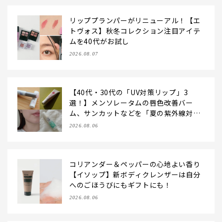
リッププランパーがリニューアル！【エ
トヴォス】秋冬コレクション注目アイテ
ムを40代がお試し
2026.08.07
【40代・30代の「UV対策リップ」3
選！】メンソレータムの唇色改善バー
ム、サンカットなどを「夏の紫外線対
策」に愛用中です【LEE読者のイチ押し
2026.08.06
コスメ・2026】
コリアンダー＆ペッパーの心地よい香り
【イソップ】新ボディクレンザーは自分
へのごほうびにもギフトにも！
2026.08.06