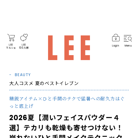
LEE
LEE
Login
Menu
マルシェ
100人隊
BEAUTY
大人コスメ 夏のベストイレブン
精鋭アイテム×ひと手間のテクで猛暑への耐久力はぐ
っと底上げ
2026夏【潤いフェイスパウダー４
選】テカリも乾燥も寄せつけない！